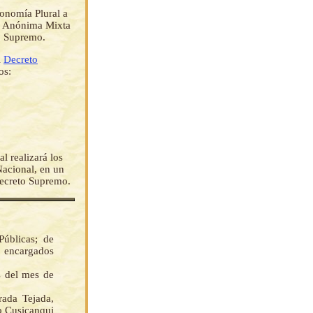
conomía Plural a
ad Anónima Mixta
to Supremo.
l
Decreto
os:
l realizará los
Nacional, en un
 Decreto Supremo.
úblicas; de
n encargados
s del mes de
da Tejada,
o Cusicanqui