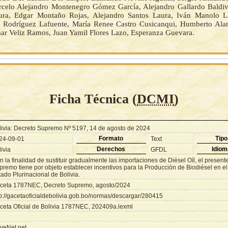
celo Alejandro Montenegro Gómez García, Alejandro Gallardo Baldiv
ra, Edgar Montaño Rojas, Alejandro Santos Laura, Iván Manolo 
o Rodríguez Lafuente, María Renee Castro Cusicanqui, Humberto Ala
ar Veliz Ramos, Juan Yamil Flores Lazo, Esperanza Guevara.
Ficha Técnica (
DCMI
)
livia: Decreto Supremo Nº 5197, 14 de agosto de 2024
Formato
Tipo
24-09-01
Text
Derechos
Idiom
ivia
GFDL
 la finalidad de sustituir gradualmente las importaciones de Diésel Oíl, el present
remo tiene por objeto establecer incentivos para la Producción de Biodiésel en el t
ado Plurinacional de Bolivia.
ceta 1787NEC, Decreto Supremo, agosto/2024
tp://gacetaoficialdebolivia.gob.bo/normas/descargar/280415
ceta Oficial de Bolivia 1787NEC, 202409a.lexml
veNet.net