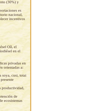
iento (30%) y
portaciones es
torio nacional,
blecer incentivos
sel Oíl, el
iodiésel en el
dicas privadas en
én orientadas a:
soya, cusi, totai
 presente
a productividad,
btención de
 de ecosistemas