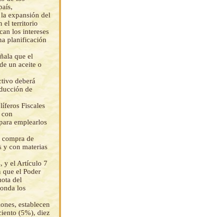
país,
 la expansión del
el territorio
an los intereses
na planificación
ñala que el
de un aceite o
ctivo deberá
oducción de
íferos Fiscales
n con
 para emplearlos
a compra de
s y con materias
 y el Artículo 7
n que el Poder
uota del
ponda los
ones, establecen
ciento (5%), diez