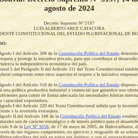
agosto de 2024
Decreto Supremo Nº 5197
LUIS ALBERTO ARCE CATACORA
IDENTE CONSTITUCIONAL DEL ESTADO PLURINACIONAL DE BO
DO:
ágrafo I del Artículo 308 de la
Constitución Política del Estado
determin
respeta y protege la iniciativa privada, para que contribuya al desarrol
ortalezca la independencia económica del país.
eral 5 del Parágrafo II del Artículo 311 del Texto Constitucional establ
lural comprende entre otros aspectos el respeto a la iniciativa empresar
ágrafo I del Artículo 318 de la
Constitución Política del Estado
dispone 
á una política productiva industrial y comercial que garantice una ofert
suficientes para cubrir de forma adecuada las necesidades básicas interna
 la capacidad exportadora.
ágrafo I del Artículo 320 del Texto Constitucional señala que la inversió
frente a la inversión extranjera.
ágrafo II del Artículo 348 de la
Constitución Política del Estado
establec
turales son de carácter estratégico y de interés público para el desarroll
ículo 9 de la
Ley Nº 3058
, de 17 de mayo de 2005, de Hidrocarburos, d
través de sus órganos competentes, en ejercicio y resguardo de su sobera
a Hidrocarburífera del país en todos sus ámbitos; y que el aprovechamien