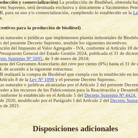
roducción y comercialización)
La producción de Biodiésel, obtenida baj
reto Supremo, será destinada exclusiva y únicamente a Yacimientos Petro
B, para su uso y/o comercialización, cumpliendo lo establecido en la
Le
e.
ncentivos para la producción de biodiésel)
as naturales o jurídicas que implementen plantas industriales de Biodiésel
n del presente Decreto Supremo, tendrán los siguientes incentivos:
ción del Impuesto al Valor Agregado - IVA, conforme al Artículo 18 de
Presupuesto General del Estado Gestión 2024, publicada el 31 de dicie
reto Supremo Nº 5095
, de 3 de enero de 2024;
uota del Gravamen Arancelario del cero por ciento (0%) hasta el 31 de 
, de acuerdo a la siguiente estructura:
 realizará la compra de Biodiésel que cumpla con lo establecido en los 
Artículo 8 de la
Ley Nº 1098
y el presente Decreto Supremo.
as naturales o jurídicas alcanzadas por el Artículo 2 del presente Decre
eder a los recursos de los Fideicomisos para la Reactivación y Desarroll
conforme lo establecido en el Artículo 5 del
Decreto Supremo Nº 4424
,
de 2020, modificado por el Parágrafo I del Artículo 2 del
Decreto Supr
o de 2021.
Disposiciones adicionales