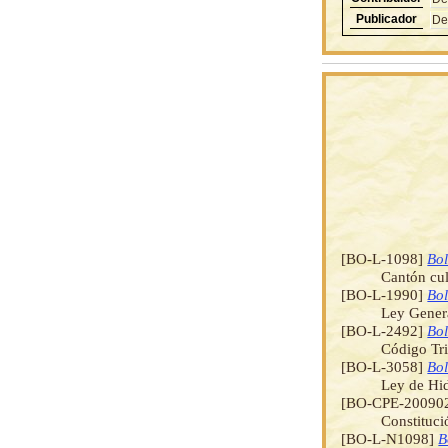
Publicador
De
[BO-L-1098]
Bol
Cantón cul
[BO-L-1990]
Bol
Ley Genera
[BO-L-2492]
Bol
Código Tri
[BO-L-3058]
Bol
Ley de Hi
[BO-CPE-20090
Constituci
[BO-L-N1098]
B