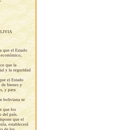
LIVIA
a que el Estado
lo económico,
ece que la
ial y la seguridad
que el Estado
a de bienes y
s, y para
n boliviana se
e que los
o del país.
ispone que el
nía, establecerá
to de los