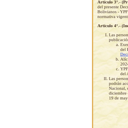
Artículo 3°.- (P
del presente Dec
Bolivianos - YPF
normativa vigent
Artículo 4°.- (I
Las person
publicació
Exen
del 
Dec
Alíc
2024
YPFB
del 
Las person
podrán acc
Nacional, 
diciembre 
19 de may