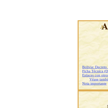
Bolivia: Decret
Ficha Técnica (
Enlaces con otr
Véase tamb
Nota importante