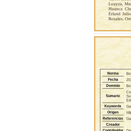
Loayza, Mar
Huanca Chu
Erland Juli
Rosales, Om
Norma
Bo
Fecha
20
Dominio
Bol
Con
Sumario
Sup
Est
Keywords
Ga
Origen
ht
Referencias
Ga
Creador
Contribuidor
De