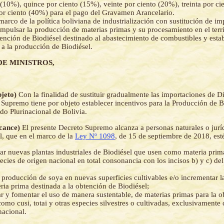
 (10%), quince por ciento (15%), veinte por ciento (20%), treinta por c
or ciento (40%) para el pago del Gravamen Arancelario.
marco de la política boliviana de industrialización con sustitución de im
impulsar la producción de materias primas y su procesamiento en el terri
tención de Biodiésel destinado al abastecimiento de combustibles y esta
 a la producción de Biodiésel.
DE MINISTROS,
bjeto)
Con la finalidad de sustituir gradualmente las importaciones de Dié
 Supremo tiene por objeto establecer incentivos para la Producción de B
tado Plurinacional de Bolivia.
lcance)
El presente Decreto Supremo alcanza a personas naturales o jurí
al, que en el marco de la
Ley Nº 1098
, de 15 de septiembre de 2018, est
r nuevas plantas industriales de Biodiésel que usen como materia prima 
pecies de origen nacional en total consonancia con los incisos b) y c) del
 producción de soya en nuevas superficies cultivables e/o incrementar l
ia prima destinada a la obtención de Biodiésel;
 y fomentar el uso de manera sustentable, de materias primas para la o
como cusi, totai y otras especies silvestres o cultivadas, exclusivamente
nacional.