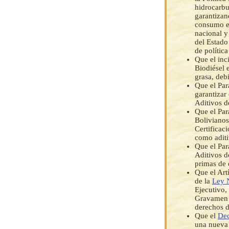
hidrocarbu
garantizan
consumo en
nacional y
del Estado
de política
Que el inci
Biodiésel 
grasa, deb
Que el Par
garantizar
Aditivos d
Que el Par
Bolivianos
Certificac
como aditi
Que el Par
Aditivos d
primas de 
Que el Art
de la
Ley 
Ejecutivo,
Gravamen A
derechos 
Que el
Dec
una nueva 