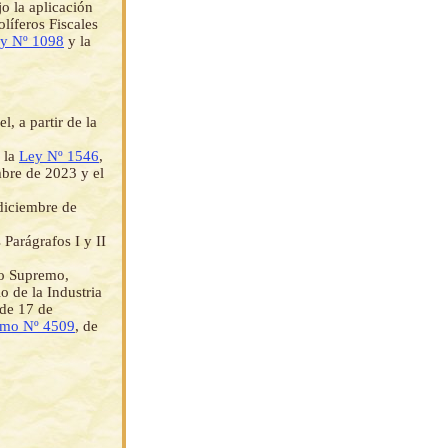
o la aplicación
líferos Fiscales
y Nº 1098
y la
, a partir de la
 la
Ley Nº 1546
,
mbre de 2023 y el
diciembre de
Parágrafos I y II
to Supremo,
o de la Industria
 de 17 de
emo Nº 4509
, de