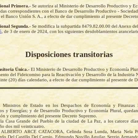
cional Primera.-
Se autoriza al Ministerio de Desarrollo Productivo y E
endas correspondientes con el Banco de Desarrollo Productivo - Socied
 el Banco Unión S. A., a efecto de dar cumplimiento al presente Decre
cional Segunda.-
Se modifica la subpartida 8479.82.00.00 del Anexo de
5
, de 3 de enero de 2024, con los siguientes desdoblamientos arancelari
Disposiciones transitorias
sitoria Única.-
El Ministerio de Desarrollo Productivo y Economía Plura
ento del Fideicomiso para la Reactivación y Desarrollo de la Industria 
einte (20) días calendario, a efecto de dar cumplimiento al presente de
s Ministros de Estado en los Despachos de Economía y Finanzas P
os y Energías; y de Desarrollo Productivo y Economía Plural, queda
ción y cumplimiento del presente Decreto Supremo.
la Casa Grande del Pueblo de la ciudad de La Paz, a los catorce día
ño dos mil veinticuatro.
 ALBERTO ARCE CATACORA, Celinda Sosa Lunda, Maria Nela Pra
rdo Del Castillo Del Carpio, Edmundo Novillo Aguilar, Sergio Armand