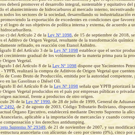
ros deberá promover el desarrollo integral, sustentable y equitativo del 
do el abastecimiento de hidrocarburos al mercado interno, incentivando
 todos los sectores de la sociedad, desarrollando su industrialización en 
 promoviendo la exportación de excedentes en condiciones que favorezc
 y el logro de sus objetivos de política interna y externa, de acuerdo a u
 hidrocarburífera.
so c) del Artículo 2 de la
Ley Nº 1098
, de 15 de septiembre de 2018, se
es el Aditivo de Origen Vegetal, resultante de la transformación química 
idamente refinado, en reacción con Etanol Anhidro.
ágrafo II del Artículo 3 de la
Ley Nº 1098
establece que el sector produ
 el crecimiento gradual de los volúmenes de la materia prima para la pr
e Origen Vegetal.
ágrafo I del Artículo 8 de la
Ley Nº 1098
dispone que Yacimientos Petrol
 - YPFB, realizará la compra de Aditivos de Origen Vegetal que cuente
ión de Costo Bruto de Producción, emitida por la autoridad competente,
vo en las Gasolinas o Diésel Oíl.
ágrafo II del Artículo 8 de la
Ley Nº 1098
señala que YPFB priorizará l
e Origen Vegetal producidos en el país por empresas públicas o privada
origen nacional, frente a productos de otro origen.
ículo 26 de la
Ley Nº 1990
, de 28 de julio de 1999, General de Aduanas,
Nº 2492
, de 2 de agosto de 2003, Código Tributario Boliviano, dispone
 actual Órgano Ejecutivo, establecerá mediante Decreto Supremo la alíc
rancelario, aplicable a la importación de mercancías y cuando corres
de compensación y los derechos antidumping.
reto Supremo Nº 29349
, de 21 de noviembre de 2007, y sus modificaci
estructura arancelaria con alícuotas de cero por ciento (0%), cinco por 