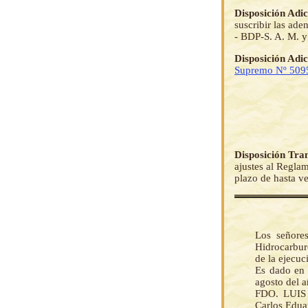
Disposición Adi
suscribir las ad
- BDP-S. A. M. y
Disposición Adi
Supremo Nº 509
Disposición Tran
ajustes al Reglam
plazo de hasta v
Los señore
Hidrocarbur
de la ejecu
Es dado en 
agosto del a
FDO. LUIS
Carlos Edua