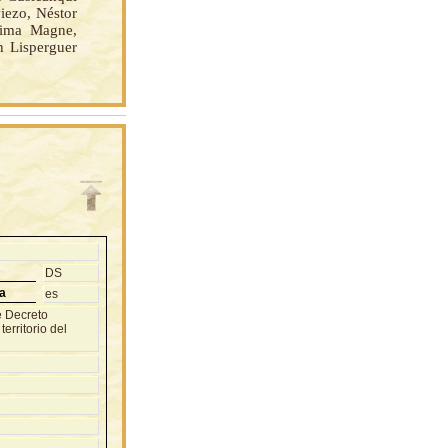
iezo, Néstor
Lima Magne,
n Lisperguer
DS
a
es
e Decreto
erritorio del