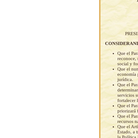
PRES
CONSIDERAN
Que el Par
reconoce, 
social y f
Que el num
economía p
jurídica.
Que el Par
determinar
servicios 
fortalecer
Que el Par
priorizará 
Que el Par
recursos na
Que el Art
Estado, a 
la Polític