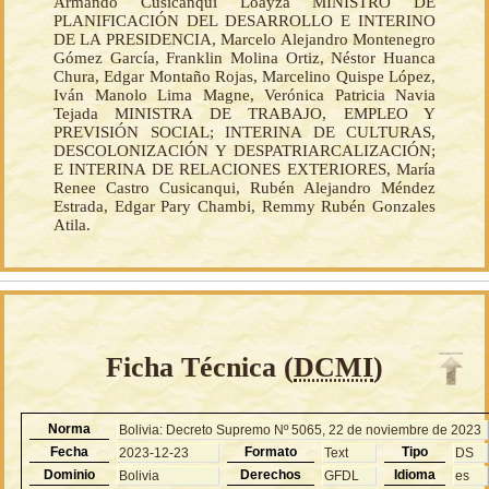
Armando Cusicanqui Loayza MINISTRO DE
PLANIFICACIÓN DEL DESARROLLO E INTERINO
DE LA PRESIDENCIA, Marcelo Alejandro Montenegro
Gómez García, Franklin Molina Ortiz, Néstor Huanca
Chura, Edgar Montaño Rojas, Marcelino Quispe López,
Iván Manolo Lima Magne, Verónica Patricia Navia
Tejada MINISTRA DE TRABAJO, EMPLEO Y
PREVISIÓN SOCIAL; INTERINA DE CULTURAS,
DESCOLONIZACIÓN Y DESPATRIARCALIZACIÓN;
E INTERINA DE RELACIONES EXTERIORES, María
Renee Castro Cusicanqui, Rubén Alejandro Méndez
Estrada, Edgar Pary Chambi, Remmy Rubén Gonzales
Atila.
Ficha Técnica (
DCMI
)
Norma
Bolivia: Decreto Supremo Nº 5065, 22 de noviembre de 2023
Fecha
Formato
Tipo
2023-12-23
Text
DS
Dominio
Derechos
Idioma
Bolivia
GFDL
es