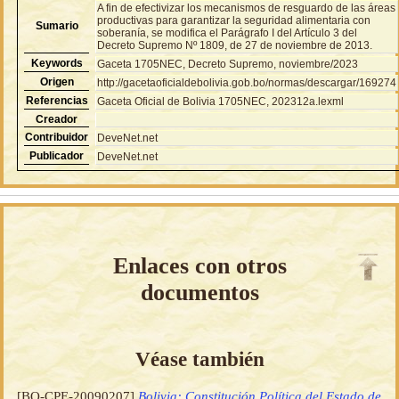
A fin de efectivizar los mecanismos de resguardo de las áreas
productivas para garantizar la seguridad alimentaria con
Sumario
soberanía, se modifica el Parágrafo I del Artículo 3 del
Decreto Supremo Nº 1809, de 27 de noviembre de 2013.
Keywords
Gaceta 1705NEC, Decreto Supremo, noviembre/2023
Origen
http://gacetaoficialdebolivia.gob.bo/normas/descargar/169274
Referencias
Gaceta Oficial de Bolivia 1705NEC, 202312a.lexml
Creador
Contribuidor
DeveNet.net
Publicador
DeveNet.net
Enlaces con otros
documentos
Véase también
[BO-CPE-20090207]
Bolivia: Constitución Política del Estado de