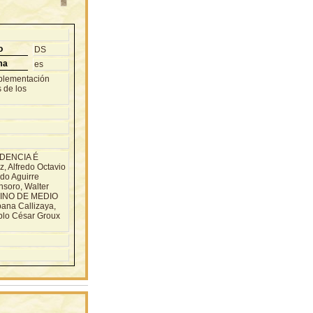
o
DS
ma
es
mplementación
 de los
IDENCIA É
 Alfredo Octavio
do Aguirre
nsoro, Walter
ERINO DE MEDIO
ana Callizaya,
blo César Groux