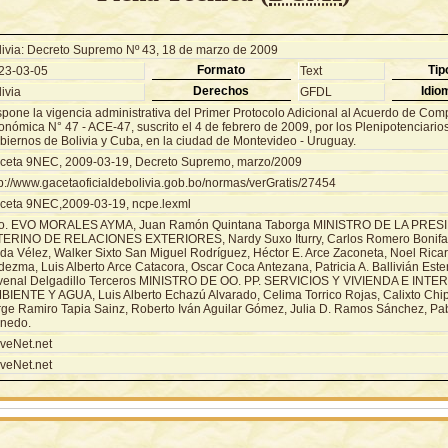
livia: Decreto Supremo Nº 43, 18 de marzo de 2009
Formato
Tip
23-03-05
Text
Derechos
Idio
ivia
GFDL
spone la vigencia administrativa del Primer Protocolo Adicional al Acuerdo de Co
nómica N° 47 - ACE-47, suscrito el 4 de febrero de 2009, por los Plenipotenciarios
biernos de Bolivia y Cuba, en la ciudad de Montevideo - Uruguay.
ceta 9NEC, 2009-03-19, Decreto Supremo, marzo/2009
tp://www.gacetaoficialdebolivia.gob.bo/normas/verGratis/27454
ceta 9NEC,2009-03-19, ncpe.lexml
o. EVO MORALES AYMA, Juan Ramón Quintana Taborga MINISTRO DE LA PRES
TERINO DE RELACIONES EXTERIORES, Nardy Suxo Iturry, Carlos Romero Bonifaz,
da Vélez, Walker Sixto San Miguel Rodríguez, Héctor E. Arce Zaconeta, Noel Ricar
dezma, Luis Alberto Arce Catacora, Oscar Coca Antezana, Patricia A. Ballivián Este
venal Delgadillo Terceros MINISTRO DE OO. PP. SERVICIOS Y VIVIENDA E INT
BIENTE Y AGUA, Luis Alberto Echazú Alvarado, Celima Torrico Rojas, Calixto Chip
rge Ramiro Tapia Sainz, Roberto Iván Aguilar Gómez, Julia D. Ramos Sánchez, Pa
nedo.
veNet.net
veNet.net