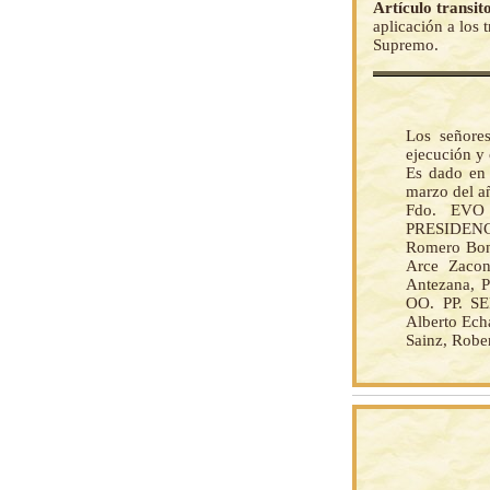
Artículo transit
aplicación a los 
Supremo.
Los señores
ejecución y
Es dado en 
marzo del a
Fdo. EVO
PRESIDENC
Romero Boni
Arce Zacon
Antezana, P
OO. PP. 
Alberto Ech
Sainz, Robe