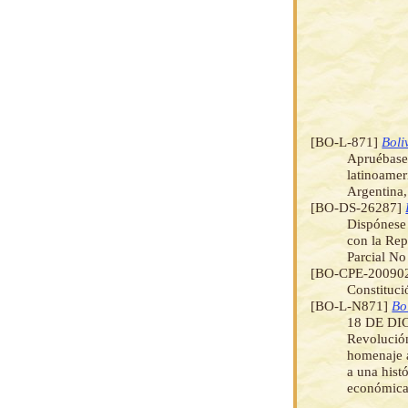
[BO-L-871]
Boli
Apruébase 
latinoamer
Argentina,
[BO-DS-26287]
Dispónese 
con la Rep
Parcial No
[BO-CPE-20090
Constituci
[BO-L-N871]
Bo
18 DE DIC
Revolución
homenaje a
a una hist
económica,