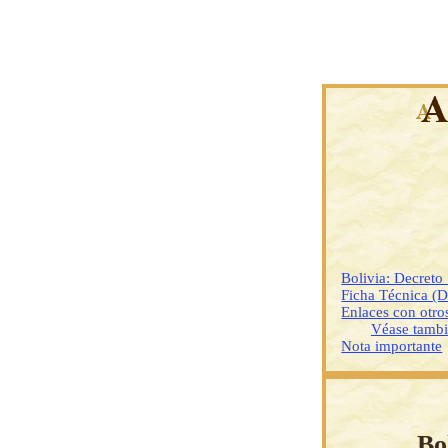
Bolivia: Decret
Ficha Técnica (
Enlaces con otr
Véase tamb
Nota importante
Bo