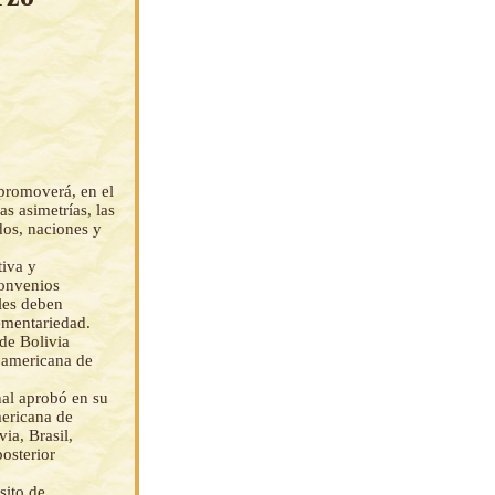
promoverá, en el
s asimetrías, las
dos, naciones y
tiva y
convenios
les deben
ementariedad.
de Bolivia
noamericana de
al aprobó en su
mericana de
ia, Brasil,
osterior
sito de