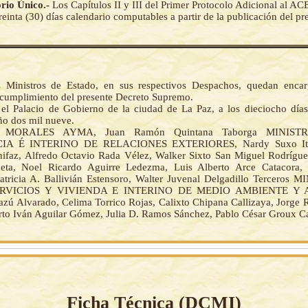
orio Único.-
Los Capítulos II y III del Primer Protocolo Adicional al AC
treinta (30) días calendario computables a partir de la publicación del p
 Ministros de Estado, en sus respectivos Despachos, quedan encar
 cumplimiento del presente Decreto Supremo.
el Palacio de Gobierno de la ciudad de La Paz, a los dieciocho día
ño dos mil nueve.
 MORALES AYMA, Juan Ramón Quintana Taborga MINIS
IA É INTERINO DE RELACIONES EXTERIORES, Nardy Suxo Itur
faz, Alfredo Octavio Rada Vélez, Walker Sixto San Miguel Rodrígue
eta, Noel Ricardo Aguirre Ledezma, Luis Alberto Arce Catacora,
atricia A. Ballivián Estensoro, Walter Juvenal Delgadillo Terceros
SERVICIOS Y VIVIENDA E INTERINO DE MEDIO AMBIENTE Y A
azú Alvarado, Celima Torrico Rojas, Calixto Chipana Callizaya, Jorge 
rto Iván Aguilar Gómez, Julia D. Ramos Sánchez, Pablo César Groux C
Ficha Técnica (
DCMI
)