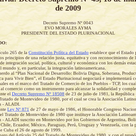
de 2009
Decreto Supremo Nº 0043
EVO MORALES AYMA
PRESIDENTE DEL ESTADO PLURINACIONAL
DO:
ículo 265 de la
Constitución Política del Estado
establece que el Estado 
os principios de una relación justa, equitativa y con reconocimiento de la
 de integración social, política, cultural y económica con los demás esta
l mundo y, en particular, la integración latinoamericana.
erdo al “Plan Nacional de Desarrollo: Bolivia Digna, Soberana, Produc
a para Vivir Bien”, el Estado Plurinacional negociará e implementará 
nales en el marco del Tratado de Comercio de los Pueblos - TCP, los cua
 al comercio como un instrumento para alcanzar la solidaridad y compl
nte el
Decreto Supremo Nº 18508
de 23 de julio de 1981, la República 
l Tratado de Montevideo de 1980, por el cual se crea la Asociación Lati
n - ALADI.
ante
Ley Nº 871
de 27 de mayo de 1986, el Honorable Congreso Nacion
 el Tratado de Montevideo de 1980 que instituye la Asociación Latinoa
n - ALADI suscrito en Montevideo por los Gobiernos de Argentina, Boliv
Chile, Ecuador, México, Paraguay, Perú, Uruguay y Venezuela, con la p
e Cuba el 26 de agosto de 1999.
aro del Artículo 25 del Tratado de Montevideo de 1980, y con el propó