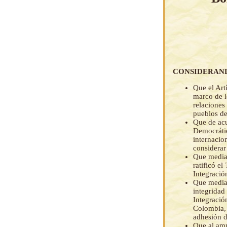
CONSIDERAN
Que el Art
marco de l
relaciones
pueblos de
Que de acu
Democrátic
internacio
considerar
Que media
ratificó e
Integració
Que medi
integridad
Integració
Colombia, 
adhesión d
Que al amp