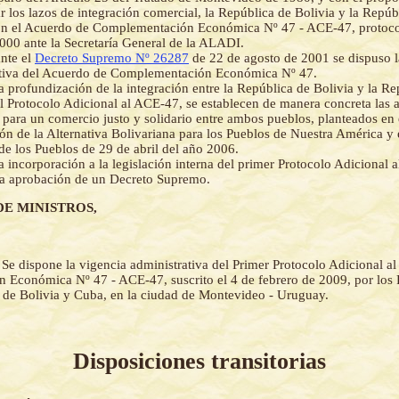
r los lazos de integración comercial, la República de Bolivia y la Repú
on el Acuerdo de Complementación Económica Nº 47 - ACE-47, protoco
00 ante la Secretaría General de la ALADI.
nte el
Decreto Supremo Nº 26287
de 22 de agosto de 2001 se dispuso l
ativa del Acuerdo de Complementación Económica Nº 47.
a profundización de la integración entre la República de Bolivia y la R
el Protocolo Adicional al ACE-47, se establecen de manera concreta las 
r para un comercio justo y solidario entre ambos pueblos, planteados en
ión de la Alternativa Bolivariana para los Pueblos de Nuestra América y 
e los Pueblos de 29 de abril del año 2006.
a incorporación a la legislación interna del primer Protocolo Adicional 
la aprobación de un Decreto Supremo.
DE MINISTROS,
-
Se dispone la vigencia administrativa del Primer Protocolo Adicional a
Económica Nº 47 - ACE-47, suscrito el 4 de febrero de 2009, por los P
 de Bolivia y Cuba, en la ciudad de Montevideo - Uruguay.
Disposiciones transitorias