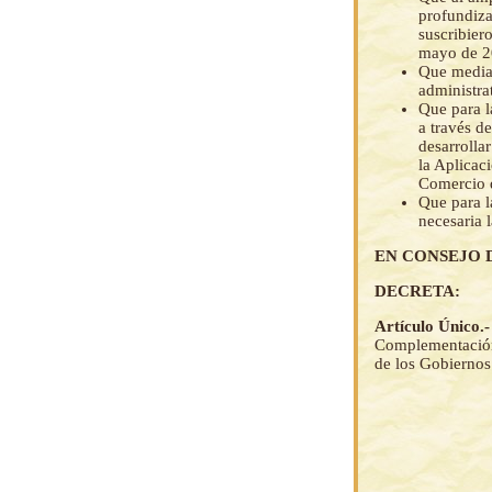
profundiza
suscribier
mayo de 20
Que media
administr
Que para l
a través d
desarrolla
la Aplicac
Comercio d
Que para l
necesaria 
EN CONSEJO 
DECRETA:
Artículo Único.
Complementación 
de los Gobiernos