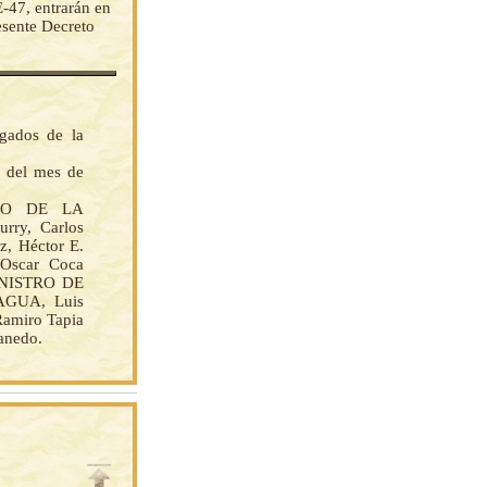
E-47, entrarán en
resente Decreto
gados de la
s del mes de
TRO DE LA
ry, Carlos
z, Héctor E.
 Oscar Coca
 MINISTRO DE
GUA, Luis
Ramiro Tapia
anedo.