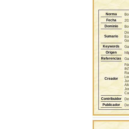
Norma
Bo
Fecha
20
Dominio
Bol
Di
Sumario
Eco
Go
Keywords
Ga
Origen
ht
Referencias
Ga
Fd
IN
Ra
Le
Creador
Ju
AM
Jo
Ca
Contribuidor
De
Publicador
De