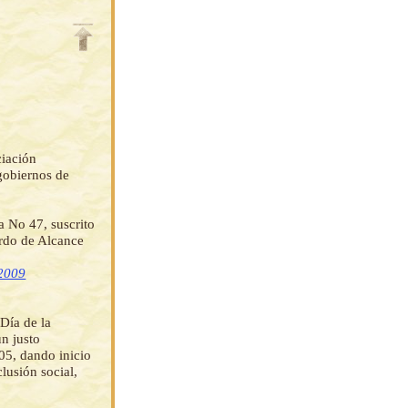
ciación
gobiernos de
 No 47, suscrito
erdo de Alcance
 2009
Día de la
n justo
05, dando inicio
lusión social,