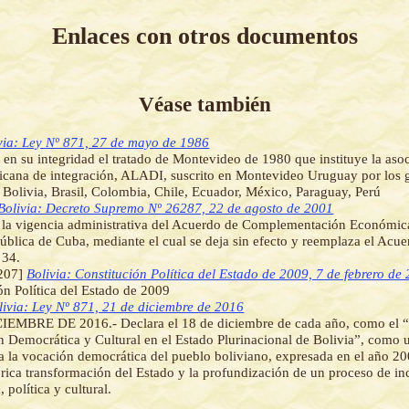
Enlaces con otros documentos
Véase también
via: Ley Nº 871, 27 de mayo de 1986
en su integridad el tratado de Montevideo de 1980 que instituye la aso
icana de integración, ALADI, suscrito en Montevideo Uruguay por los 
 Bolivia, Brasil, Colombia, Chile, Ecuador, México, Paraguay, Perú
Bolivia: Decreto Supremo Nº 26287, 22 de agosto de 2001
la vigencia administrativa del Acuerdo de Complementación Económica
ública de Cuba, mediante el cual se deja sin efecto y reemplaza el Acu
 34.
207]
Bolivia: Constitución Política del Estado de 2009, 7 de febrero de
ón Política del Estado de 2009
livia: Ley Nº 871, 21 de diciembre de 2016
IEMBRE DE 2016.- Declara el 18 de diciembre de cada año, como el “
 Democrática y Cultural en el Estado Plurinacional de Bolivia”, como u
 la vocación democrática del pueblo boliviano, expresada en el año 20
órica transformación del Estado y la profundización de un proceso de inc
 política y cultural.