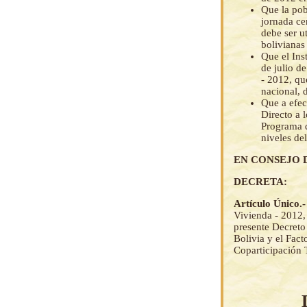
Que la pob
jornada ce
debe ser u
bolivianas
Que el Ins
de julio d
- 2012, qu
nacional, 
Que a efec
Directo a 
Programa d
niveles de
EN CONSEJO 
DECRETA:
Artículo Único.
Vivienda - 2012, 
presente Decreto
Bolivia y el Fact
Coparticipación 