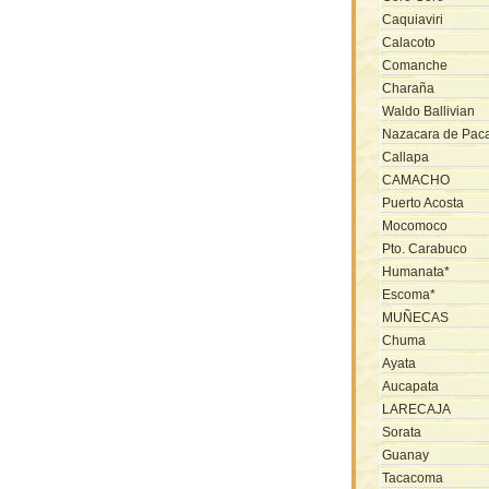
Caquiaviri
Calacoto
Comanche
Charaña
Waldo Ballivian
Nazacara de Pac
Callapa
CAMACHO
Puerto Acosta
Mocomoco
Pto. Carabuco
Humanata*
Escoma*
MUÑECAS
Chuma
Ayata
Aucapata
LARECAJA
Sorata
Guanay
Tacacoma