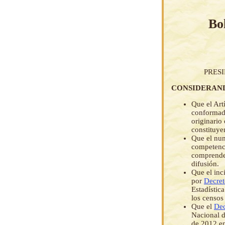
Bo
PRES
CONSIDERAN
Que el Art
conformada
originario
constituye
Que el num
competencia
comprende 
difusión.
Que el inc
por
Decre
Estadística
los censos
Que el
Dec
Nacional d
de 2012 en