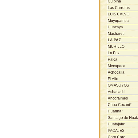
Culpina
Las Carreras
LUIS CALVO
Muyupampa
Huacaya
Macharetí
LA PAZ
MURILLO
La Paz
Palca
Mecapaca
Achocalla
El Alto
OMASUYOS
Achacachi
Ancoraimes
Chua Cocani*
Huarina*
Santiago de Huat
Huatajata*
PACAJES
Coro Coro