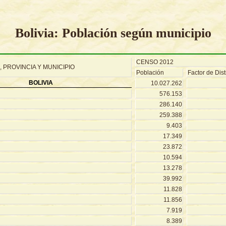
Bolivia: Población según municipio
CENSO 2012
 PROVINCIA Y MUNICIPIO
Población
Factor de Dist
BOLIVIA
10.027.262
576.153
286.140
259.388
9.403
17.349
23.872
10.594
13.278
39.992
11.828
11.856
7.919
8.389