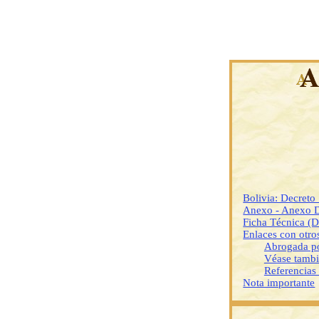
Bolivia: Decreto
Anexo - Anexo 
Ficha Técnica (
Enlaces con otr
Abrogada p
Véase tamb
Referencias
Nota importante