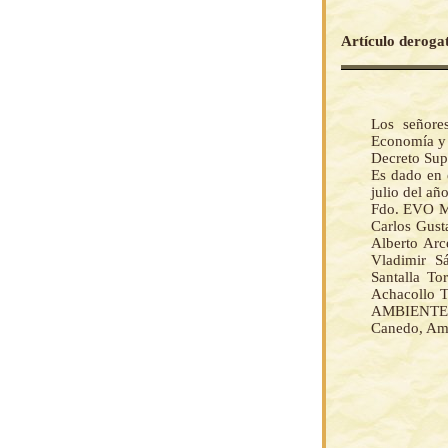
Artículo deroga
Los señore
Economía y 
Decreto Su
Es dado en 
julio del añ
Fdo. EVO M
Carlos Gust
Alberto Arc
Vladimir Sá
Santalla T
Achacollo
AMBIENTE Y
Canedo, Ama