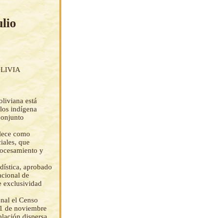
lio
LIVIA
oliviana está
blos indígena
conjunto
blece como
ciales, que
rocesamiento y
adística, aprobado
acional de
de exclusividad
onal el Censo
21 de noviembre
lación dispersa.