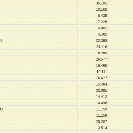
35.192
10.162
8.435
7.228
4.902
4.465
ES
32.398
24.118
8.280
26.577
16.466
10.111
76.477
15.484
32.085
14.412
14.496
TO
11.159
11.159
25.207
3.514