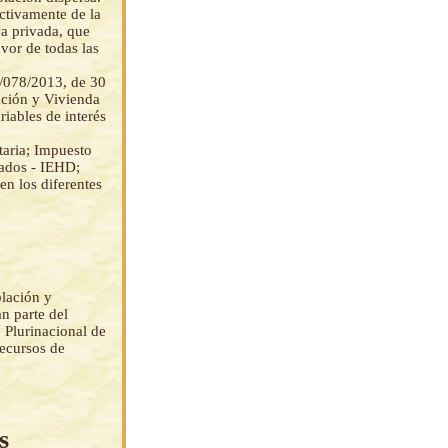
activamente de la
va privada, que
vor de todas las
E/078/2013, de 30
ación y Vivienda
iables de interés
taria; Impuesto
vados - IEHD;
n los diferentes
lación y
n parte del
 Plurinacional de
recursos de
s