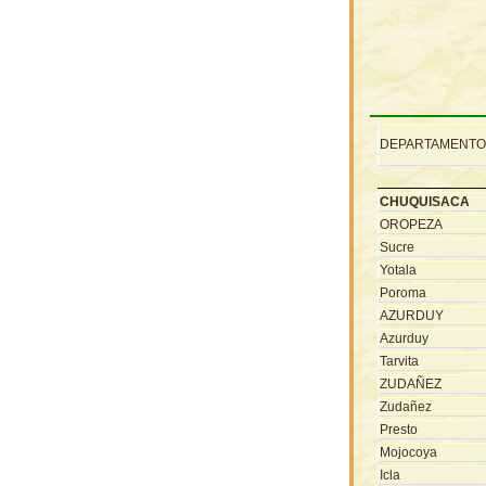
DEPARTAMENTO,
CHUQUISACA
OROPEZA
Sucre
Yotala
Poroma
AZURDUY
Azurduy
Tarvita
ZUDAÑEZ
Zudañez
Presto
Mojocoya
Icla