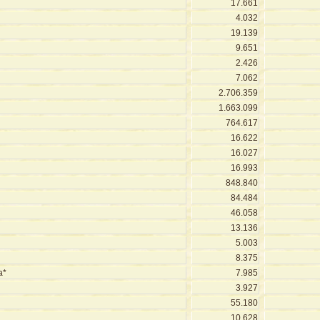
17.661
4.032
19.139
9.651
2.426
7.062
2.706.359
1.663.099
764.617
16.622
16.027
16.993
848.840
84.484
46.058
13.136
5.003
8.375
a*
7.985
3.927
55.180
10.628