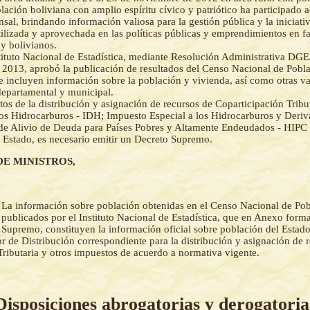
lación boliviana con amplio espíritu cívico y patriótico ha participado 
nsal, brindando información valiosa para la gestión pública y la iniciati
tilizada y aprovechada en las políticas públicas y emprendimientos en fa
 y bolivianos.
tituto Nacional de Estadística, mediante Resolución Administrativa DG
e 2013, aprobó la publicación de resultados del Censo Nacional de Pobl
e incluyen información sobre la población y vivienda, así como otras var
departamental y municipal.
tos de la distribución y asignación de recursos de Coparticipación Tribu
los Hidrocarburos - IDH; Impuesto Especial a los Hidrocarburos y Deri
e Alivio de Deuda para Países Pobres y Altamente Endeudados - HIPC e
l Estado, es necesario emitir un Decreto Supremo.
DE MINISTROS,
-
La información sobre población obtenidas en el Censo Nacional de Pob
publicados por el Instituto Nacional de Estadística, que en Anexo forma
 Supremo, constituyen la información oficial sobre población del Estado
or de Distribución correspondiente para la distribución y asignación de 
Tributaria y otros impuestos de acuerdo a normativa vigente.
Disposiciones abrogatorias y derogatoria