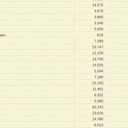
14.570
9.879
3.880
3.246
5.069
ajes
619
7.289
53.747
12.109
14.748
14.520
5.184
7.186
25.193
11.461
8.352
5.380
83.143
23.016
14.788
8.013