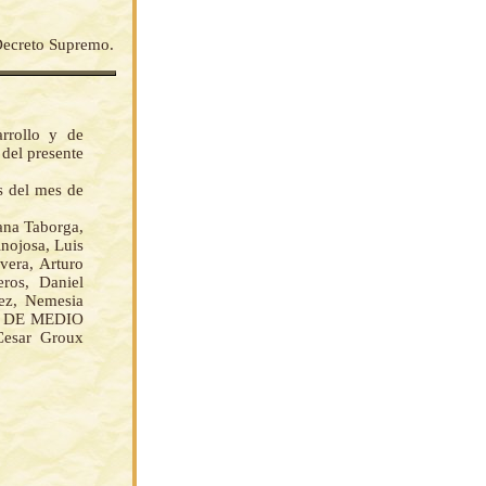
 Decreto Supremo.
rrollo y de
del presente
s del mes de
na Taborga,
nojosa, Luis
vera, Arturo
eros, Daniel
ez, Nemesia
A DE MEDIO
Cesar Groux