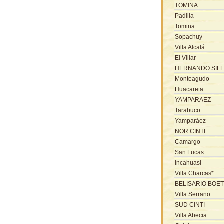
TOMINA
Padilla
Tomina
Sopachuy
Villa Alcalá
El Villar
HERNANDO SIL
Monteagudo
Huacareta
YAMPARAEZ
Tarabuco
Yamparáez
NOR CINTI
Camargo
San Lucas
Incahuasi
Villa Charcas*
BELISARIO BOE
Villa Serrano
SUD CINTI
Villa Abecia