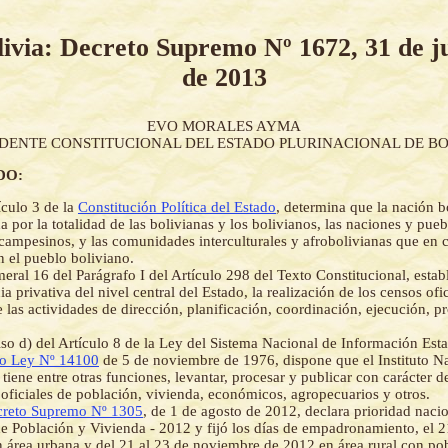
livia: Decreto Supremo Nº 1672, 31 de ju
de 2013
EVO MORALES AYMA
IDENTE CONSTITUCIONAL DEL ESTADO PLURINACIONAL DE BO
DO:
ículo 3 de la
Constitución Política del Estado
, determina que la nación b
 por la totalidad de las bolivianas y los bolivianos, las naciones y pue
 campesinos, y las comunidades interculturales y afrobolivianas que en 
n el pueblo boliviano.
eral 16 del Parágrafo I del Artículo 298 del Texto Constitucional, esta
 privativa del nivel central del Estado, la realización de los censos ofi
las actividades de dirección, planificación, coordinación, ejecución, p
iso d) del Artículo 8 de la Ley del Sistema Nacional de Información Est
to Ley Nº 14100
de 5 de noviembre de 1976, dispone que el Instituto N
 tiene entre otras funciones, levantar, procesar y publicar con carácter 
 oficiales de población, vivienda, económicos, agropecuarios y otros.
reto Supremo Nº 1305
, de 1 de agosto de 2012, declara prioridad naci
e Población y Vivienda - 2012 y fijó los días de empadronamiento, el 
 área urbana y del 21 al 23 de noviembre de 2012 en área rural con pob