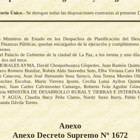
torio Único.-
Se derogan todas las disposiciones contrarias al presente
s Ministros de Estado en los Despachos de Planificación del Desa
Finanzas Públicas, quedan encargados de la ejecución y cumplimiento 
premo.
el Palacio de Gobierno de la ciudad de La Paz, a los treinta y uno día
o dos mil trece.
ORALES AYMA, David Choquehuanca Céspedes, Juan Ramón Quinta
avo Romero Bonifaz, Rubén Aldo Saavedra Soto, Elba Viviana Caro Hi
e Catacora, Juan José Hernando Sosa Soruco, Ana Teresa Morales Oli
nchez Escobar, Mario Virreira Iporre, Cecilia Luisa Ayllon Quint
orrez, Juan Carlos Calvimontes Camargo, Roberto Iván Aguilar Góm
 Tola MINISTRA DE DESARROLLO RURAL Y TIERRAS E INTERIN
 AGUA, Claudia Stacy Peña Claros, Nardy Suxo Iturry, Pablo 
nda Dávila Torres.
Anexo
Anexo Decreto Supremo Nº 1672