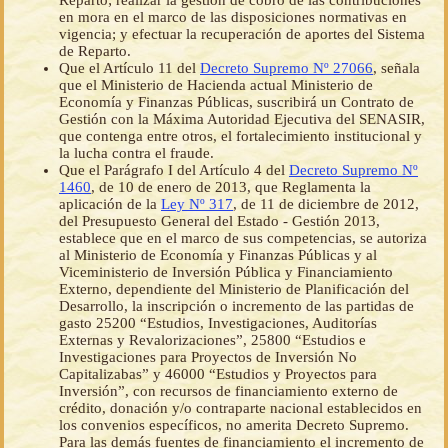
Reparto; realizar la gestión de cobro de las contribuciones
en mora en el marco de las disposiciones normativas en
vigencia; y efectuar la recuperación de aportes del Sistema
de Reparto.
Que el Artículo 11 del
Decreto Supremo Nº 27066
, señala
que el Ministerio de Hacienda actual Ministerio de
Economía y Finanzas Públicas, suscribirá un Contrato de
Gestión con la Máxima Autoridad Ejecutiva del SENASIR,
que contenga entre otros, el fortalecimiento institucional y
la lucha contra el fraude.
Que el Parágrafo I del Artículo 4 del
Decreto Supremo Nº
1460
, de 10 de enero de 2013, que Reglamenta la
aplicación de la
Ley Nº 317
, de 11 de diciembre de 2012,
del Presupuesto General del Estado - Gestión 2013,
establece que en el marco de sus competencias, se autoriza
al Ministerio de Economía y Finanzas Públicas y al
Viceministerio de Inversión Pública y Financiamiento
Externo, dependiente del Ministerio de Planificación del
Desarrollo, la inscripción o incremento de las partidas de
gasto 25200 “Estudios, Investigaciones, Auditorías
Externas y Revalorizaciones”, 25800 “Estudios e
Investigaciones para Proyectos de Inversión No
Capitalizabas” y 46000 “Estudios y Proyectos para
Inversión”, con recursos de financiamiento externo de
crédito, donación y/o contraparte nacional establecidos en
los convenios específicos, no amerita Decreto Supremo.
Para las demás fuentes de financiamiento el incremento de