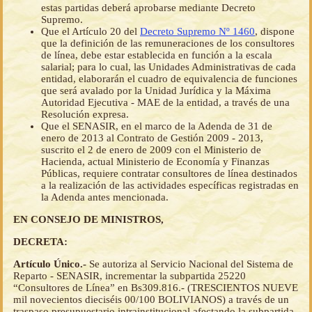
estas partidas deberá aprobarse mediante Decreto
Supremo.
Que el Artículo 20 del
Decreto Supremo Nº 1460
, dispone
que la definición de las remuneraciones de los consultores
de línea, debe estar establecida en función a la escala
salarial; para lo cual, las Unidades Administrativas de cada
entidad, elaborarán el cuadro de equivalencia de funciones
que será avalado por la Unidad Jurídica y la Máxima
Autoridad Ejecutiva - MAE de la entidad, a través de una
Resolución expresa.
Que el SENASIR, en el marco de la Adenda de 31 de
enero de 2013 al Contrato de Gestión 2009 - 2013,
suscrito el 2 de enero de 2009 con el Ministerio de
Hacienda, actual Ministerio de Economía y Finanzas
Públicas, requiere contratar consultores de línea destinados
a la realización de las actividades específicas registradas en
la Adenda antes mencionada.
EN CONSEJO DE MINISTROS,
DECRETA:
Artículo Único.-
Se autoriza al Servicio Nacional del Sistema de
Reparto - SENASIR, incrementar la subpartida 25220
“Consultores de Línea” en Bs309.816.- (TRESCIENTOS NUEVE
mil novecientos dieciséis 00/100 BOLIVIANOS) a través de un
traspaso presupuestario intrainstitucional afectando la subpartida