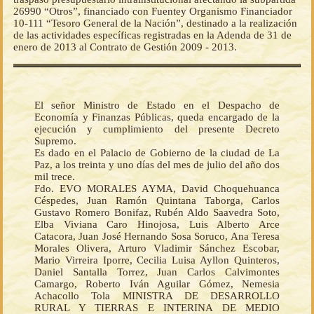
26990 “Otros”, financiado con Fuentey Organismo Financiador
10-111 “Tesoro General de la Nación”, destinado a la realización
de las actividades específicas registradas en la Adenda de 31 de
enero de 2013 al Contrato de Gestión 2009 - 2013.
El señor Ministro de Estado en el Despacho de
Economía y Finanzas Públicas, queda encargado de la
ejecución y cumplimiento del presente Decreto
Supremo.
Es dado en el Palacio de Gobierno de la ciudad de La
Paz, a los treinta y uno días del mes de julio del año dos
mil trece.
Fdo. EVO MORALES AYMA, David Choquehuanca
Céspedes, Juan Ramón Quintana Taborga, Carlos
Gustavo Romero Bonifaz, Rubén Aldo Saavedra Soto,
Elba Viviana Caro Hinojosa, Luis Alberto Arce
Catacora, Juan José Hernando Sosa Soruco, Ana Teresa
Morales Olivera, Arturo Vladimir Sánchez Escobar,
Mario Virreira Iporre, Cecilia Luisa Ayllon Quinteros,
Daniel Santalla Torrez, Juan Carlos Calvimontes
Camargo, Roberto Iván Aguilar Gómez, Nemesia
Achacollo Tola MINISTRA DE DESARROLLO
RURAL Y TIERRAS E INTERINA DE MEDIO