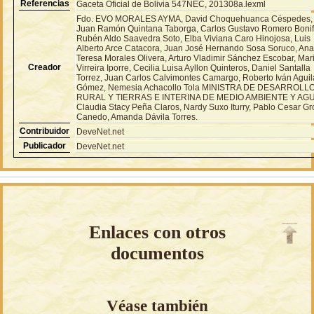
Referencias
Gaceta Oficial de Bolivia 547NEC, 201308a.lexml
Fdo. EVO MORALES AYMA, David Choquehuanca Céspedes,
Juan Ramón Quintana Taborga, Carlos Gustavo Romero Bonif
Rubén Aldo Saavedra Soto, Elba Viviana Caro Hinojosa, Luis
Alberto Arce Catacora, Juan José Hernando Sosa Soruco, An
Teresa Morales Olivera, Arturo Vladimir Sánchez Escobar, Mar
Creador
Virreira Iporre, Cecilia Luisa Ayllon Quinteros, Daniel Santalla
Torrez, Juan Carlos Calvimontes Camargo, Roberto Iván Aguil
Gómez, Nemesia Achacollo Tola MINISTRA DE DESARROLL
RURAL Y TIERRAS E INTERINA DE MEDIO AMBIENTE Y AGU
Claudia Stacy Peña Claros, Nardy Suxo Iturry, Pablo Cesar G
Canedo, Amanda Dávila Torres.
Contribuidor
DeveNet.net
Publicador
DeveNet.net
Enlaces con otros
documentos
Véase también