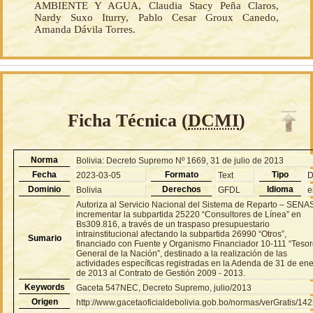
AMBIENTE Y AGUA, Claudia Stacy Peña Claros,
Nardy Suxo Iturry, Pablo Cesar Groux Canedo,
Amanda Dávila Torres.
Ficha Técnica (
DCMI
)
Norma
Bolivia: Decreto Supremo Nº 1669, 31 de julio de 2013
Fecha
Formato
Tipo
2023-03-05
Text
Dominio
Derechos
Idioma
Bolivia
GFDL
e
Autoriza al Servicio Nacional del Sistema de Reparto – SENA
incrementar la subpartida 25220 “Consultores de Línea” en
Bs309.816, a través de un traspaso presupuestario
intrainstitucional afectando la subpartida 26990 “Otros”,
Sumario
financiado con Fuente y Organismo Financiador 10-111 “Teso
General de la Nación”, destinado a la realización de las
actividades específicas registradas en la Adenda de 31 de en
de 2013 al Contrato de Gestión 2009 - 2013.
Keywords
Gaceta 547NEC, Decreto Supremo, julio/2013
Origen
http://www.gacetaoficialdebolivia.gob.bo/normas/verGratis/14