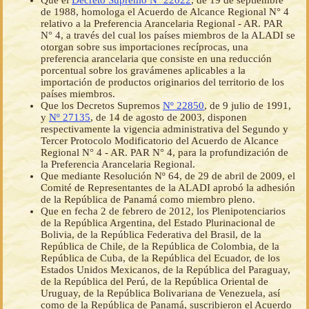
Que el
Decreto Supremo Nº 22022
, de 19 de septiembre
de 1988, homologa el Acuerdo de Alcance Regional N° 4
relativo a la Preferencia Arancelaria Regional - AR. PAR
N° 4, a través del cual los países miembros de la ALADI se
otorgan sobre sus importaciones recíprocas, una
preferencia arancelaria que consiste en una reducción
porcentual sobre los gravámenes aplicables a la
importación de productos originarios del territorio de los
países miembros.
Que los Decretos Supremos
Nº 22850
, de 9 julio de 1991,
y
Nº 27135
, de 14 de agosto de 2003, disponen
respectivamente la vigencia administrativa del Segundo y
Tercer Protocolo Modificatorio del Acuerdo de Alcance
Regional N° 4 - AR. PAR N° 4, para la profundización de
la Preferencia Arancelaria Regional.
Que mediante Resolución Nº 64, de 29 de abril de 2009, el
Comité de Representantes de la ALADI aprobó la adhesión
de la República de Panamá como miembro pleno.
Que en fecha 2 de febrero de 2012, los Plenipotenciarios
de la República Argentina, del Estado Plurinacional de
Bolivia, de la República Federativa del Brasil, de la
República de Chile, de la República de Colombia, de la
República de Cuba, de la República del Ecuador, de los
Estados Unidos Mexicanos, de la República del Paraguay,
de la República del Perú, de la República Oriental de
Uruguay, de la República Bolivariana de Venezuela, así
como de la República de Panamá, suscribieron el Acuerdo