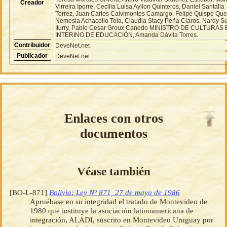
Creador
Virreira Iporre, Cecilia Luisa Ayllon Quinteros, Daniel Santalla
Torrez, Juan Carlos Calvimontes Camargo, Felipe Quispe Que
Nemesia Achacollo Tola, Claudia Stacy Peña Claros, Nardy S
Iturry, Pablo Cesar Groux Canedo MINISTRO DE CULTURAS 
INTERINO DE EDUCACIÓN, Amanda Dávila Torres.
Contribuidor
DeveNet.net
Publicador
DeveNet.net
Enlaces con otros
documentos
Véase también
[BO-L-871]
Bolivia: Ley Nº 871, 27 de mayo de 1986
Apruébase en su integridad el tratado de Montevideo de
1980 que instituye la asociación latinoamericana de
integración, ALADI, suscrito en Montevideo Uruguay por