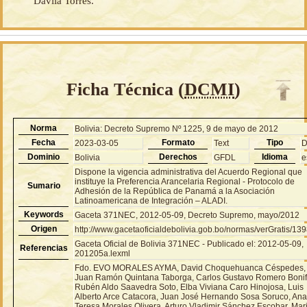
Dávila Torres.
Ficha Técnica (
DCMI
)
Norma
Bolivia: Decreto Supremo Nº 1225, 9 de mayo de 2012
Fecha
Formato
Tipo
2023-03-05
Text
Dominio
Derechos
Idioma
Bolivia
GFDL
e
Dispone la vigencia administrativa del Acuerdo Regional que
instituye la Preferencia Arancelaria Regional - Protocolo de
Sumario
Adhesión de la República de Panamá a la Asociación
Latinoamericana de Integración – ALADI.
Keywords
Gaceta 371NEC, 2012-05-09, Decreto Supremo, mayo/2012
Origen
http://www.gacetaoficialdebolivia.gob.bo/normas/verGratis/13
Gaceta Oficial de Bolivia 371NEC - Publicado el: 2012-05-09,
Referencias
201205a.lexml
Fdo. EVO MORALES AYMA, David Choquehuanca Céspedes,
Juan Ramón Quintana Taborga, Carlos Gustavo Romero Bonif
Rubén Aldo Saavedra Soto, Elba Viviana Caro Hinojosa, Luis
Alberto Arce Catacora, Juan José Hernando Sosa Soruco, An
Teresa Morales Olivera, Arturo Vladimir Sánchez Escobar, Mar