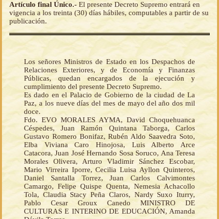
Artículo final Único.-
El presente Decreto Supremo entrará en
vigencia a los treinta (30) días hábiles, computables a partir de su
publicación.
Los señores Ministros de Estado en los Despachos de
Relaciones Exteriores, y de Economía y Finanzas
Públicas, quedan encargados de la ejecución y
cumplimiento del presente Decreto Supremo.
Es dado en el Palacio de Gobierno de la ciudad de La
Paz, a los nueve días del mes de mayo del año dos mil
doce.
Fdo. EVO MORALES AYMA, David Choquehuanca
Céspedes, Juan Ramón Quintana Taborga, Carlos
Gustavo Romero Bonifaz, Rubén Aldo Saavedra Soto,
Elba Viviana Caro Hinojosa, Luis Alberto Arce
Catacora, Juan José Hernando Sosa Soruco, Ana Teresa
Morales Olivera, Arturo Vladimir Sánchez Escobar,
Mario Virreira Iporre, Cecilia Luisa Ayllon Quinteros,
Daniel Santalla Torrez, Juan Carlos Calvimontes
Camargo, Felipe Quispe Quenta, Nemesia Achacollo
Tola, Claudia Stacy Peña Claros, Nardy Suxo Iturry,
Pablo Cesar Groux Canedo MINISTRO DE
CULTURAS E INTERINO DE EDUCACIÓN, Amanda