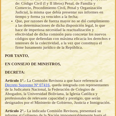
de: Código Civil (I y II libros) Penal, de Familia y
Comercio, Procedimiento Civil, Penal y Organización
Judicial, la misma que debía presentar sus informes en
tiempo y forma ya vencidos a la fecha;
Que, por razones de fuerza mayor no se dió cumplimiento
a las determinaciones de dicha disposición legal, lo que
hace de imperiosa necesidad la reactualización y
efectividad de dicha comisión para concretar los nuevos
códigos que defiendan con máxima eficacia los derechos e
intereses de la colectividad, a la vez que constituya el
firme basamento jurídico de la República.
POR TANTO,
EN CONSEJO DE MINISTROS,
DECRETA:
Artículo 1°.-
La Comisión Revisora a que hace referencia el
Decreto Supremo Nº 07416
, queda integrada con representantes
de la Judicatura Nacional, la Federación de Colegios de
Abogados, la Universidad Boliviana, la Iglesia Católica y
profesionales de relevante capacidad y prestigio, que serán
designados por el Ministerio de Gobierno, Justicia e Inmigración.
Artículo 2°.-
La indicada Comisión Revisora, presentará su
informe al Gobierno de la Nación impostergablemente hasta el