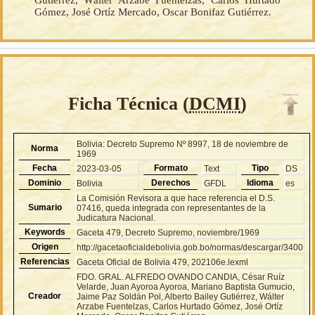
Gutiérrez, Wálter Arzabe Fuentelzas, Carlos Hurtado
Gómez, José Ortíz Mercado, Oscar Bonifaz Gutiérrez.
Ficha Técnica (
DCMI
)
Bolivia: Decreto Supremo Nº 8997, 18 de noviembre de
Norma
1969
Fecha
Formato
Tipo
2023-03-05
Text
DS
Dominio
Derechos
Idioma
Bolivia
GFDL
es
La Comisión Revisora a que hace referencia el D.S.
Sumario
07416, queda integrada con representantes de la
Judicatura Nacional.
Keywords
Gaceta 479, Decreto Supremo, noviembre/1969
Origen
http://gacetaoficialdebolivia.gob.bo/normas/descargar/3400
Referencias
Gaceta Oficial de Bolivia 479, 202106e.lexml
FDO. GRAL. ALFREDO OVANDO CANDIA, César Ruíz
Velarde, Juan Ayoroa Ayoroa, Mariano Baptista Gumucio,
Creador
Jaime Paz Soldán Pol, Alberto Bailey Gutiérrez, Wálter
Arzabe Fuentelzas, Carlos Hurtado Gómez, José Ortíz