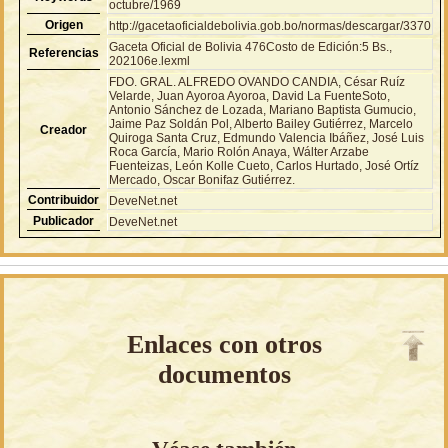
octubre/1969
Origen
http://gacetaoficialdebolivia.gob.bo/normas/descargar/3370
Gaceta Oficial de Bolivia 476Costo de Edición:5 Bs.,
Referencias
202106e.lexml
FDO. GRAL. ALFREDO OVANDO CANDIA, César Ruíz
Velarde, Juan Ayoroa Ayoroa, David La FuenteSoto,
Antonio Sánchez de Lozada, Mariano Baptista Gumucio,
Jaime Paz Soldán Pol, Alberto Bailey Gutiérrez, Marcelo
Creador
Quiroga Santa Cruz, Edmundo Valencia Ibáñez, José Luis
Roca García, Mario Rolón Anaya, Wálter Arzabe
Fuenteizas, León Kolle Cueto, Carlos Hurtado, José Ortíz
Mercado, Oscar Bonifaz Gutiérrez.
Contribuidor
DeveNet.net
Publicador
DeveNet.net
Enlaces con otros
documentos