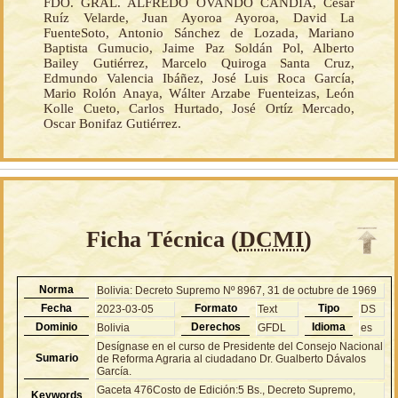
FDO. GRAL. ALFREDO OVANDO CANDIA, César
Ruíz Velarde, Juan Ayoroa Ayoroa, David La
FuenteSoto, Antonio Sánchez de Lozada, Mariano
Baptista Gumucio, Jaime Paz Soldán Pol, Alberto
Bailey Gutiérrez, Marcelo Quiroga Santa Cruz,
Edmundo Valencia Ibáñez, José Luis Roca García,
Mario Rolón Anaya, Wálter Arzabe Fuenteizas, León
Kolle Cueto, Carlos Hurtado, José Ortíz Mercado,
Oscar Bonifaz Gutiérrez.
Ficha Técnica (
DCMI
)
Norma
Bolivia: Decreto Supremo Nº 8967, 31 de octubre de 1969
Fecha
Formato
Tipo
2023-03-05
Text
DS
Dominio
Derechos
Idioma
Bolivia
GFDL
es
Desígnase en el curso de Presidente del Consejo Nacional
Sumario
de Reforma Agraria al ciudadano Dr. Gualberto Dávalos
García.
Gaceta 476Costo de Edición:5 Bs., Decreto Supremo,
Keywords