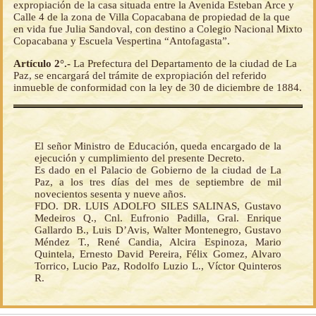
expropiación de la casa situada entre la Avenida Esteban Arce y
Calle 4 de la zona de Villa Copacabana de propiedad de la que
en vida fue Julia Sandoval, con destino a Colegio Nacional Mixto
Copacabana y Escuela Vespertina “Antofagasta”.
Artículo 2°.-
La Prefectura del Departamento de la ciudad de La
Paz, se encargará del trámite de expropiación del referido
inmueble de conformidad con la ley de 30 de diciembre de 1884.
El señor Ministro de Educación, queda encargado de la
ejecución y cumplimiento del presente Decreto.
Es dado en el Palacio de Gobierno de la ciudad de La
Paz, a los tres días del mes de septiembre de mil
novecientos sesenta y nueve años.
FDO. DR. LUIS ADOLFO SILES SALINAS, Gustavo
Medeiros Q., Cnl. Eufronio Padilla, Gral. Enrique
Gallardo B., Luis D’Avis, Walter Montenegro, Gustavo
Méndez T., René Candia, Alcira Espinoza, Mario
Quintela, Ernesto David Pereira, Félix Gomez, Alvaro
Torrico, Lucio Paz, Rodolfo Luzio L., Víctor Quinteros
R.