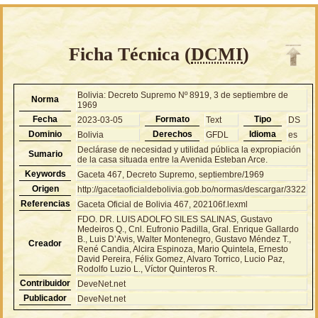
Ficha Técnica (
DCMI
)
Bolivia: Decreto Supremo Nº 8919, 3 de septiembre de
Norma
1969
Fecha
Formato
Tipo
2023-03-05
Text
DS
Dominio
Derechos
Idioma
Bolivia
GFDL
es
Declárase de necesidad y utilidad pública la expropiación
Sumario
de la casa situada entre la Avenida Esteban Arce.
Keywords
Gaceta 467, Decreto Supremo, septiembre/1969
Origen
http://gacetaoficialdebolivia.gob.bo/normas/descargar/3322
Referencias
Gaceta Oficial de Bolivia 467, 202106f.lexml
FDO. DR. LUIS ADOLFO SILES SALINAS, Gustavo
Medeiros Q., Cnl. Eufronio Padilla, Gral. Enrique Gallardo
B., Luis D’Avis, Walter Montenegro, Gustavo Méndez T.,
Creador
René Candia, Alcira Espinoza, Mario Quintela, Ernesto
David Pereira, Félix Gomez, Alvaro Torrico, Lucio Paz,
Rodolfo Luzio L., Víctor Quinteros R.
Contribuidor
DeveNet.net
Publicador
DeveNet.net