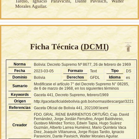
Tardio, Ignacio Paravicini, Dante Pavisich, Walter
Morales Aguilar.
Ficha Técnica (
DCMI
)
Norma
Bolivia: Decreto Supremo Nº 8677, 26 de febrero de 1969
Fecha
Formato
Tipo
2023-03-05
Text
DS
Dominio
Derechos
Idioma
Bolivia
GFDL
es
Modificase el artículo 7° del Decreto Supremo N° 08285,
Sumario
de 6 de marzo de 1968, en los siguientes términos
Keywords
Gaceta 441, Decreto Supremo, febrero/1969
Origen
http://gacetaoficialdebolivia.gob.bo/normas/descargar/3221
Referencias
Gaceta Oficial de Bolivia 441, 202106f.lexml
FDO. GRAL. RENE BARRIENTOS ORTUÑO, Cap. David
Fernández, Jorge Jordán Ferrufino, Angel Baldivieso,
Gustavo Méndez Torrico, Edwin Tapia, Hugo Suárez
Creador
Guzmán, Alberto Larrea Humérez, Mario Quintela Vaca
Diez, Joaquín Villanueva, Jorge Rojas Tardio, Ignacio
Paravicini, Dante Pavisich, Walter Morales Aguilar.