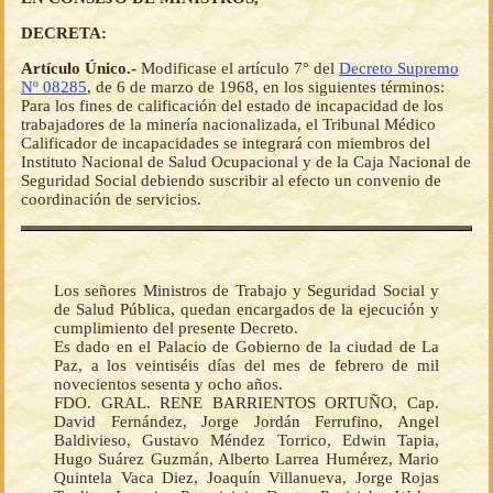
DECRETA:
Artículo Único.-
Modificase el artículo 7° del
Decreto Supremo
Nº 08285
, de 6 de marzo de 1968, en los siguientes términos:
Para los fines de calificación del estado de incapacidad de los
trabajadores de la minería nacionalizada, el Tribunal Médico
Calificador de incapacidades se integrará con miembros del
Instituto Nacional de Salud Ocupacional y de la Caja Nacional de
Seguridad Social debiendo suscribir al efecto un convenio de
coordinación de servicios.
Los señores Ministros de Trabajo y Seguridad Social y
de Salud Pública, quedan encargados de la ejecución y
cumplimiento del presente Decreto.
Es dado en el Palacio de Gobierno de la ciudad de La
Paz, a los veintiséis días del mes de febrero de mil
novecientos sesenta y ocho años.
FDO. GRAL. RENE BARRIENTOS ORTUÑO, Cap.
David Fernández, Jorge Jordán Ferrufino, Angel
Baldivieso, Gustavo Méndez Torrico, Edwin Tapia,
Hugo Suárez Guzmán, Alberto Larrea Humérez, Mario
Quintela Vaca Diez, Joaquín Villanueva, Jorge Rojas