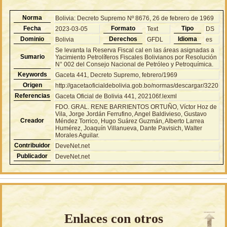
Norma
Bolivia: Decreto Supremo Nº 8676, 26 de febrero de 1969
Fecha
Formato
Tipo
2023-03-05
Text
DS
Dominio
Derechos
Idioma
Bolivia
GFDL
es
Se levanta la Reserva Fiscal cal en las áreas asignadas a
Sumario
Yacimiento Petrolíferos Fiscales Bolivianos por Resolución
N° 002 del Consejo Nacional de Petróleo y Petroquímica.
Keywords
Gaceta 441, Decreto Supremo, febrero/1969
Origen
http://gacetaoficialdebolivia.gob.bo/normas/descargar/3220
Referencias
Gaceta Oficial de Bolivia 441, 202106f.lexml
FDO. GRAL. RENE BARRIENTOS ORTUÑO, Víctor Hoz de
Vila, Jorge Jordán Ferrufino, Angel Baldivieso, Gustavo
Creador
Méndez Torrico, Hugo Suárez Guzmán, Alberto Larrea
Humérez, Joaquín Villanueva, Dante Pavisich, Walter
Morales Aguilar.
Contribuidor
DeveNet.net
Publicador
DeveNet.net
Enlaces con otros