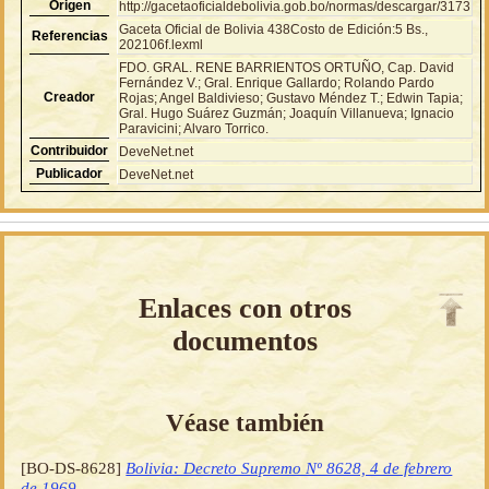
Origen
http://gacetaoficialdebolivia.gob.bo/normas/descargar/3173
Gaceta Oficial de Bolivia 438Costo de Edición:5 Bs.,
Referencias
202106f.lexml
FDO. GRAL. RENE BARRIENTOS ORTUÑO, Cap. David
Fernández V.; Gral. Enrique Gallardo; Rolando Pardo
Creador
Rojas; Angel Baldivieso; Gustavo Méndez T.; Edwin Tapia;
Gral. Hugo Suárez Guzmán; Joaquín Villanueva; Ignacio
Paravicini; Alvaro Torrico.
Contribuidor
DeveNet.net
Publicador
DeveNet.net
Enlaces con otros
documentos
Véase también
[BO-DS-8628]
Bolivia: Decreto Supremo Nº 8628, 4 de febrero
de 1969