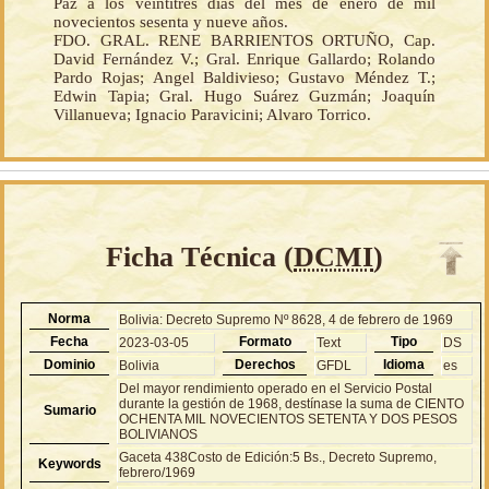
Paz a los veintitrés días del mes de enero de mil
novecientos sesenta y nueve años.
FDO. GRAL. RENE BARRIENTOS ORTUÑO, Cap.
David Fernández V.; Gral. Enrique Gallardo; Rolando
Pardo Rojas; Angel Baldivieso; Gustavo Méndez T.;
Edwin Tapia; Gral. Hugo Suárez Guzmán; Joaquín
Villanueva; Ignacio Paravicini; Alvaro Torrico.
Ficha Técnica (
DCMI
)
Norma
Bolivia: Decreto Supremo Nº 8628, 4 de febrero de 1969
Fecha
Formato
Tipo
2023-03-05
Text
DS
Dominio
Derechos
Idioma
Bolivia
GFDL
es
Del mayor rendimiento operado en el Servicio Postal
durante la gestión de 1968, destínase la suma de CIENTO
Sumario
OCHENTA MIL NOVECIENTOS SETENTA Y DOS PESOS
BOLIVIANOS
Gaceta 438Costo de Edición:5 Bs., Decreto Supremo,
Keywords
febrero/1969