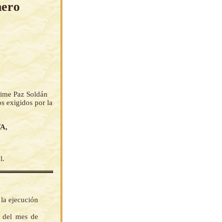
nero
Jaime Paz Soldán
s exigidos por la
A,
l.
 la ejecución
s del mes de