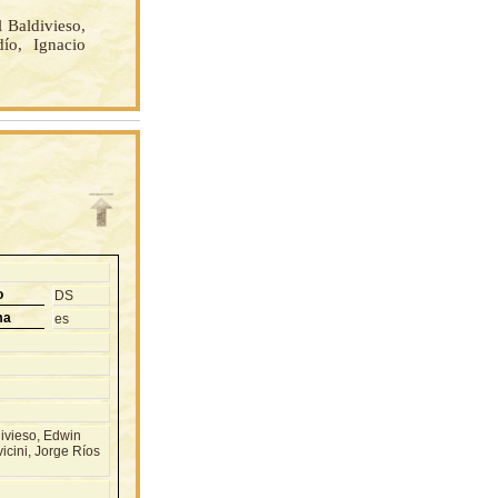
Baldivieso,
ío, Ignacio
o
DS
ma
es
vieso, Edwin
icini, Jorge Ríos