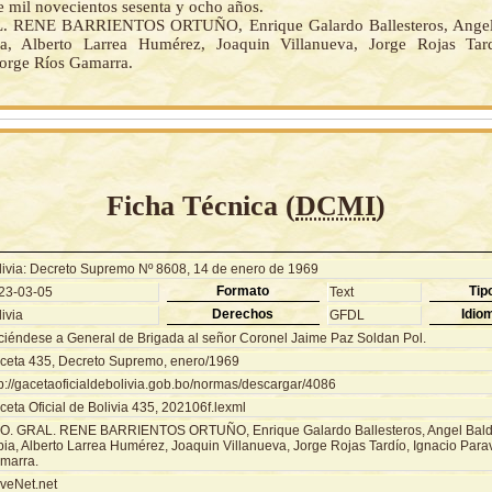
e mil novecientos sesenta y ocho años.
 RENE BARRIENTOS ORTUÑO, Enrique Galardo Ballesteros, Angel 
a, Alberto Larrea Humérez, Joaquin Villanueva, Jorge Rojas Tard
Jorge Ríos Gamarra.
Ficha Técnica (
DCMI
)
livia: Decreto Supremo Nº 8608, 14 de enero de 1969
Formato
Tip
23-03-05
Text
Derechos
Idio
ivia
GFDL
ciéndese a General de Brigada al señor Coronel Jaime Paz Soldan Pol.
ceta 435, Decreto Supremo, enero/1969
tp://gacetaoficialdebolivia.gob.bo/normas/descargar/4086
eta Oficial de Bolivia 435, 202106f.lexml
O. GRAL. RENE BARRIENTOS ORTUÑO, Enrique Galardo Ballesteros, Angel Baldi
ia, Alberto Larrea Humérez, Joaquin Villanueva, Jorge Rojas Tardío, Ignacio Parav
marra.
veNet.net