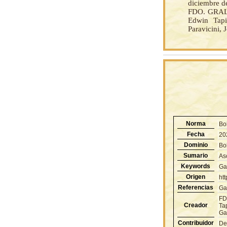
diciembre d
FDO. GRAL.
Edwin Tapi
Paravicini, 
Norma
Bo
Fecha
20
Dominio
Bol
Sumario
As
Keywords
Ga
Origen
ht
Referencias
Gac
FD
Creador
Tap
Ga
Contribuidor
De