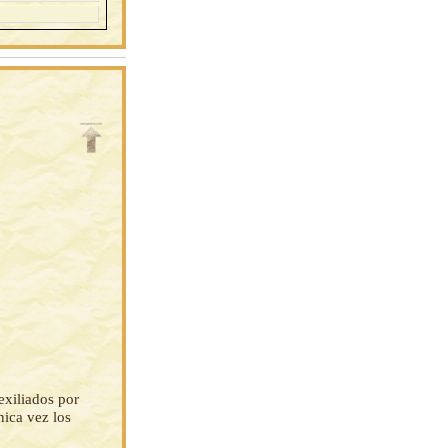
exiliados por
nica vez los