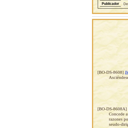
Publicador
De
[BO-DS-8608]
B
Asciéndese
[BO-DS-8608A
Concede am
razones po
seudo-diri