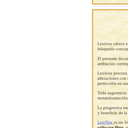
Lexivox ofrece e
búsqueda concep
El presente docu
atribución corre
Lexivox procura 
alteraciones con 
perfección en nu
Toda sugerencia p
metainformación,
La progresiva me
y beneficio de l
LexiVox
es un
S
software libre
, 