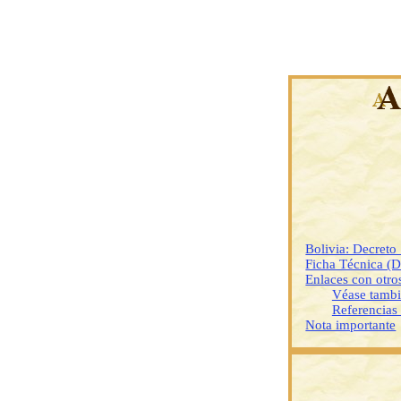
Bolivia: Decret
Ficha Técnica (
Enlaces con otr
Véase tamb
Referencias
Nota importante