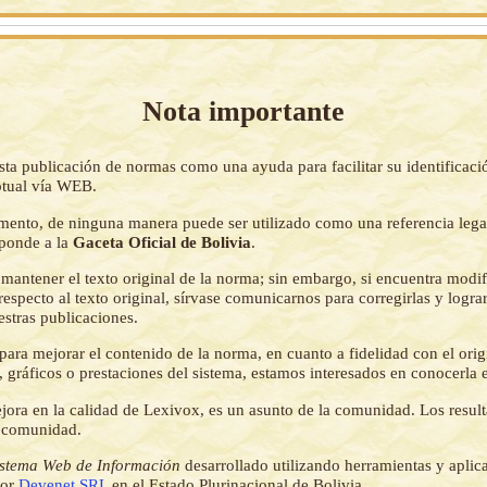
Nota importante
sta publicación de normas como una ayuda para facilitar su identificaci
tual vía WEB.
mento, de ninguna manera puede ser utilizado como una referencia lega
sponde a la
Gaceta Oficial de Bolivia
.
mantener el texto original de la norma; sin embargo, si encuentra modi
respecto al texto original, sírvase comunicarnos para corregirlas y logr
estras publicaciones.
ara mejorar el contenido de la norma, en cuanto a fidelidad con el origi
 gráficos o prestaciones del sistema, estamos interesados en conocerla 
jora en la calidad de Lexivox, es un asunto de la comunidad. Los resul
a comunidad.
istema Web de Información
desarrollado utilizando herramientas y aplic
por
Devenet SRL
en el Estado Plurinacional de Bolivia.