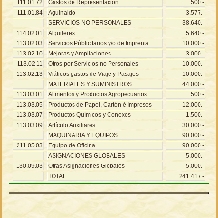
111.01.72
Gastos de Representación
500.-
111.01.84
Aguinaldo
3.577.-
SERVICIOS NO PERSONALES
38.640.-
114.02.01
Alquileres
5.640.-
113.02.03
Servicios Públicitarios y/o de Imprenta
10.000.-
113.02.10
Mejoras y Ampliaciones
3.000.-
113.02.11
Otros por Servicios no Personales
10.000.-
113.02.13
Viáticos gastos de Viaje y Pasajes
10.000.-
MATERIALES Y SUMINISTROS
44.000.-
113.03.01
Alimentos y Productos Agropecuarios
500.-
113.03.05
Productos de Papel, Cartón é Impresos
12.000.-
113.03.07
Productos Químicos y Conexos
1.500.-
113.03.09
Artículo Auxiliares
30.000.-
MAQUINARIA Y EQUIPOS
90.000.-
211.05.03
Equipo de Oficina
90.000.-
ASIGNACIONES GLOBALES
5.000.-
130.09.03
Otras Asignaciones Globales
5.000.-
TOTAL
241.417.-