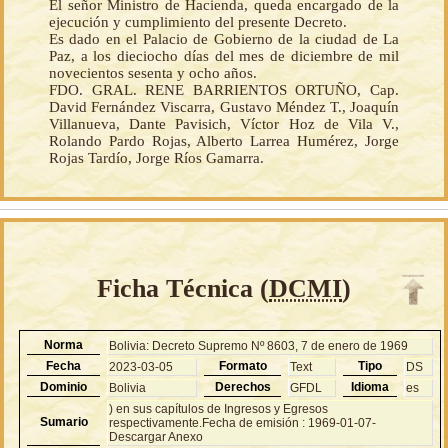
El señor Ministro de Hacienda, queda encargado de la
ejecución y cumplimiento del presente Decreto.
Es dado en el Palacio de Gobierno de la ciudad de La
Paz, a los dieciocho días del mes de diciembre de mil
novecientos sesenta y ocho años.
FDO. GRAL. RENE BARRIENTOS ORTUÑO, Cap.
David Fernández Viscarra, Gustavo Méndez T., Joaquín
Villanueva, Dante Pavisich, Víctor Hoz de Vila V.,
Rolando Pardo Rojas, Alberto Larrea Humérez, Jorge
Rojas Tardío, Jorge Ríos Gamarra.
Ficha Técnica (
DCMI
)
Norma
Bolivia: Decreto Supremo Nº 8603, 7 de enero de 1969
Fecha
Formato
Tipo
2023-03-05
Text
DS
Dominio
Derechos
Idioma
Bolivia
GFDL
es
) en sus capítulos de Ingresos y Egresos
Sumario
respectivamente.Fecha de emisión : 1969-01-07-
Descargar Anexo