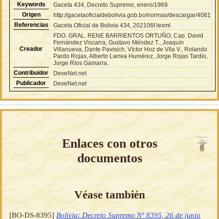
Keywords
Gaceta 434, Decreto Supremo, enero/1969
Origen
http://gacetaoficialdebolivia.gob.bo/normas/descargar/4081
Referencias
Gaceta Oficial de Bolivia 434, 202106f.lexml
FDO. GRAL. RENE BARRIENTOS ORTUÑO, Cap. David
Fernández Viscarra, Gustavo Méndez T., Joaquín
Creador
Villanueva, Dante Pavisich, Víctor Hoz de Vila V., Rolando
Pardo Rojas, Alberto Larrea Humérez, Jorge Rojas Tardío,
Jorge Ríos Gamarra.
Contribuidor
DeveNet.net
Publicador
DeveNet.net
Enlaces con otros
documentos
Véase también
[BO-DS-8395]
Bolivia: Decreto Supremo Nº 8395, 26 de junio