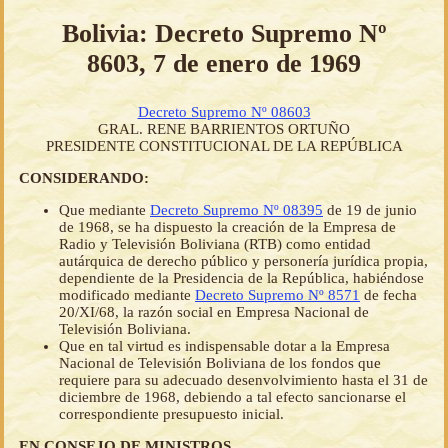
Bolivia: Decreto Supremo Nº
8603, 7 de enero de 1969
Decreto Supremo Nº 08603
GRAL. RENE BARRIENTOS ORTUÑO
PRESIDENTE CONSTITUCIONAL DE LA REPÚBLICA
CONSIDERANDO:
Que mediante
Decreto Supremo Nº 08395
de 19 de junio
de 1968, se ha dispuesto la creación de la Empresa de
Radio y Televisión Boliviana (RTB) como entidad
autárquica de derecho público y personería jurídica propia,
dependiente de la Presidencia de la República, habiéndose
modificado mediante
Decreto Supremo Nº 8571
de fecha
20/XI/68, la razón social en Empresa Nacional de
Televisión Boliviana.
Que en tal virtud es indispensable dotar a la Empresa
Nacional de Televisión Boliviana de los fondos que
requiere para su adecuado desenvolvimiento hasta el 31 de
diciembre de 1968, debiendo a tal efecto sancionarse el
correspondiente presupuesto inicial.
EN CONSEJO DE MINISTROS,