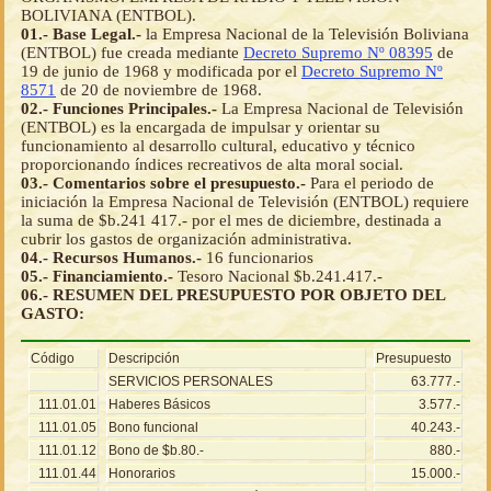
BOLIVIANA (ENTBOL).
01.- Base Legal.-
la Empresa Nacional de la Televisión Boliviana
(ENTBOL) fue creada mediante
Decreto Supremo Nº 08395
de
19 de junio de 1968 y modificada por el
Decreto Supremo Nº
8571
de 20 de noviembre de 1968.
02.- Funciones Principales.-
La Empresa Nacional de Televisión
(ENTBOL) es la encargada de impulsar y orientar su
funcionamiento al desarrollo cultural, educativo y técnico
proporcionando índices recreativos de alta moral social.
03.- Comentarios sobre el presupuesto.-
Para el periodo de
iniciación la Empresa Nacional de Televisión (ENTBOL) requiere
la suma de $b.241 417.- por el mes de diciembre, destinada a
cubrir los gastos de organización administrativa.
04.- Recursos Humanos.-
16 funcionarios
05.- Financiamiento.-
Tesoro Nacional $b.241.417.-
06.- RESUMEN DEL PRESUPUESTO POR OBJETO DEL
GASTO:
Código
Descripción
Presupuesto
SERVICIOS PERSONALES
63.777.-
111.01.01
Haberes Básicos
3.577.-
111.01.05
Bono funcional
40.243.-
111.01.12
Bono de $b.80.-
880.-
111.01.44
Honorarios
15.000.-