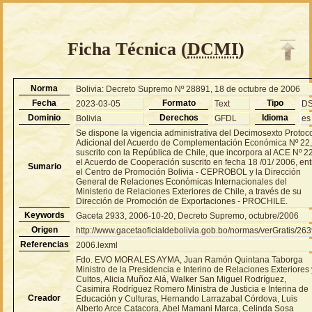
Ficha Técnica (
DCMI
)
Norma
Bolivia: Decreto Supremo Nº 28891, 18 de octubre de 2006
Fecha
Formato
Tipo
2023-03-05
Text
D
Dominio
Derechos
Idioma
Bolivia
GFDL
es
Se dispone la vigencia administrativa del Decimosexto Protoc
Adicional del Acuerdo de Complementación Económica Nº 22
suscrito con la República de Chile, que incorpora al ACE Nº 22
el Acuerdo de Cooperación suscrito en fecha 18 /01/ 2006, ent
Sumario
el Centro de Promoción Bolivia - CEPROBOL y la Dirección
General de Relaciones Económicas Internacionales del
Ministerio de Relaciones Exteriores de Chile, a través de su
Dirección de Promoción de Exportaciones - PROCHILE.
Keywords
Gaceta 2933, 2006-10-20, Decreto Supremo, octubre/2006
Origen
http://www.gacetaoficialdebolivia.gob.bo/normas/verGratis/26
Referencias
2006.lexml
Fdo. EVO MORALES AYMA, Juan Ramón Quintana Taborga
Ministro de la Presidencia e Interino de Relaciones Exteriores 
Cultos, Alicia Muñoz Alá, Walker San Miguel Rodríguez,
Casimira Rodríguez Romero Ministra de Justicia e Interina de
Creador
Educación y Culturas, Hernando Larrazabal Córdova, Luis
Alberto Arce Catacora, Abel Mamani Marca, Celinda Sosa