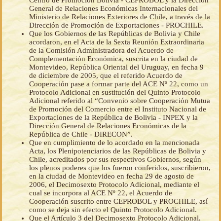
Centro de Promoción Bolivia - CEPROBOL y la Dirección
General de Relaciones Económicas Internacionales del
Ministerio de Relaciones Exteriores de Chile, a través de la
Dirección de Promoción de Exportaciones - PROCHILE.
Que los Gobiernos de las Repúblicas de Bolivia y Chile
acordaron, en el Acta de la Sexta Reunión Extraordinaria
de la Comisión Administradora del Acuerdo de
Complementación Económica, suscrita en la ciudad de
Montevideo, República Oriental del Uruguay, en fecha 9
de diciembre de 2005, que el referido Acuerdo de
Cooperación pase a formar parte del ACE Nº 22, como un
Protocolo Adicional en sustitución del Quinto Protocolo
Adicional referido al “Convenio sobre Cooperación Mutua
de Promoción del Comercio entre el Instituto Nacional de
Exportaciones de la República de Bolivia - INPEX y la
Dirección General de Relaciones Económicas de la
República de Chile - DIRECON”.
Que en cumplimiento de lo acordado en la mencionada
Acta, los Plenipotenciarios de las Repúblicas de Bolivia y
Chile, acreditados por sus respectivos Gobiernos, según
los plenos poderes que los fueron conferidos, suscribieron,
en la ciudad de Montevideo en fecha 29 de agosto de
2006, el Decimosexto Protocolo Adicional, mediante el
cual se incorpora al ACE Nº 22, el Acuerdo de
Cooperación suscrito entre CEPROBOL y PROCHILE, así
como se deja sin efecto el Quinto Protocolo Adicional.
Que el Artículo 3 del Decimosexto Protocolo Adicional,