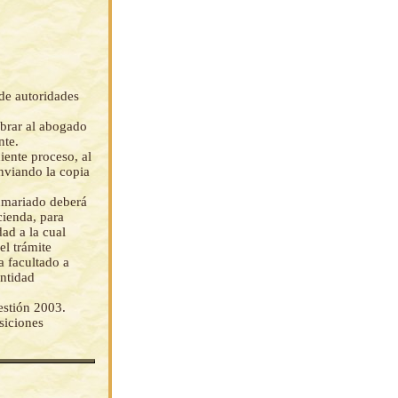
 de autoridades
mbrar al abogado
nte.
iente proceso, al
enviando la copia
sumariado deberá
cienda, para
dad a la cual
el trámite
a facultado a
entidad
estión 2003.
siciones