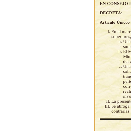
EN CONSEJO 
DECRETA:
Artículo Único.-
En el marc
superiores
Una 
suma
El M
Mini
del 
Una 
soli
tran
pert
corr
real
invo
La present
Se abroga
contrarias