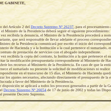
DE GABINETE,
o del Artículo 2 del
Decreto Supremo Nº 26237
, para el procesamiento
, el Ministro de la Presidencia deberá seguir el siguiente procedimiento:
vez recibida la denuncia, el Ministro de la Presidencia procederá a no
riante, que será responsable de llevar adelante el proceso correspondie
inistro de la Presidencia comunicará por escrito el inicio del correspond
sterio de Hacienda y a la Institución a la cual pertenece el sumariado, 
contrato de prestación de servicios con el abogado independiente.
vez recibida la copia del contrato, la Institución a la que pertenece el 
citar la modificación presupuestaria correspondiente al Ministerio de Ha
sferir los recursos al Ministerio de la Presidencia. En caso de que la enti
enece el sumariado no presente la solicitud de modificaciones ni realice 
espondiente en el transcurso de 15 días, el Ministerio de Hacienda qued
izar los ajustes necesarios, afectando directamente el presupuesto de la 
lucrada a favor del Ministerio de la Presidencia.
e disposición se aplicará a todos los procesos generados a partir de la G
 el
Decreto Supremo Nº 26654
de 17 de junio de 2002 y todas las Dispo
 al presente Decreto Supremo.