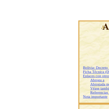
Bolivia: Decret
Ficha Técnica (
Enlaces con otr
Abroga a
Abrogada p
Véase tamb
Referencias
Nota importante