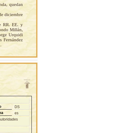
enda, quedan
 de diciembre
e RR. EE. y
ondo Millán,
orge Urquidi
is Fernández
.
o
DS
ma
es
autoridades