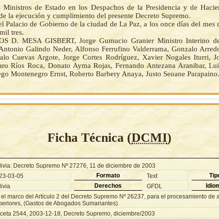
 Ministros de Estado en los Despachos de la Presidencia y de Haci
de la ejecución y cumplimiento del presente Decreto Supremo.
l Palacio de Gobierno de la ciudad de La Paz, a los once días del mes
mil tres.
S D. MESA GISBERT, Jorge Gumucio Granier Ministro Interino d
 Antonio Galindo Neder, Alfonso Ferrufino Valderrama, Gonzalo Arred
alo Cuevas Argote, Jorge Cortes Rodríguez, Xavier Nogales Iturri, J
aro Ríos Roca, Donato Ayma Rojas, Fernando Antezana Aranibar, Lu
ego Montenegro Ernst, Roberto Barbery Anaya, Justo Seoane Parapaino.
Ficha Técnica (
DCMI
)
livia: Decreto Supremo Nº 27276, 11 de diciembre de 2003
Formato
Tip
23-03-05
Text
Derechos
Idio
ivia
GFDL
 el marco del Artículo 2 del Decreto Supremo Nº 26237, para el procesamiento de 
periores, (Gastos de Abogados Sumariantes).
ceta 2544, 2003-12-18, Decreto Supremo, diciembre/2003