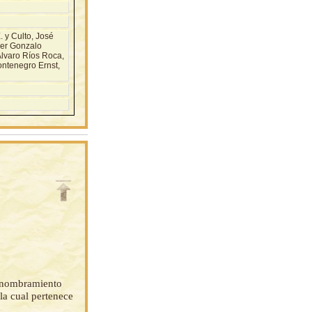
 y Culto, José
ier Gonzalo
Alvaro Ríos Roca,
ntenegro Ernst,
el nombramiento
la cual pertenece