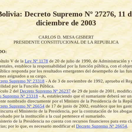
Bolivia: Decreto Supremo Nº 27276, 11 d
diciembre de 2003
CARLOS D. MESA GISBERT
PRESIDENTE CONSTITUCIONAL DE LA REPUBLICA
DO:
ítulo V de la
Ley Nº 1178
de 20 de julio de 1990, de Administración y 
tales, establece la responsabilidad por la función pública, con el obje
úblico responda por los resultados emergentes del desempeño de las fun
ones asignados a su cargo.
reto Supremo Nº 23318
- A de 3 de noviembre de 1992, aprueba el Re
lidad por la Función Pública.
ículo 2 del
Decreto Supremo Nº 26237
de 29 de junio de 2001, modifica
o Supremo Nº 23318
- A, estableciendo que el sumariante deberá ser u
nte nombrado directamente por el Ministro de la Presidencia de la Repú
reto Supremo Nº 26654
de 17 de junio de 2002, establece que los gast
 incurra el Ministerio de la Presidencia, por la contratación de los abog
olsado por la institución a la cual pertenece el sumariado.
isterio de la Presidencia no cuenta con recursos financieros para esta cl
ias; por lo que, es necesario modificar el
Decreto Supremo Nº 26654
.