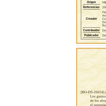
Origen
ht
Referencias
20
Fd
An
Creador
Cu
Do
Ro
Contribuidor
De
Publicador
De
[BO-DS-26654]
Los gastos
de los abo
el sumaria