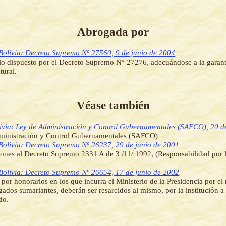
Abrogada por
Bolivia: Decreto Supremo Nº 27560, 9 de junio de 2004
lo dispuesto por el Decreto Supremo N° 27276, adecuándose a la garant
tural.
Véase también
ivia: Ley de Administración y Control Gubernamentales (SAFCO), 20 de
ministración y Control Gubernamentales (SAFCO)
Bolivia: Decreto Supremo Nº 26237, 29 de junio de 2001
ones al Decreto Supremo 2331 A de 3 /11/ 1992, (Responsabilidad por 
Bolivia: Decreto Supremo Nº 26654, 17 de junio de 2002
 por honorarios en los que incurra el Ministerio de la Presidencia por 
gados sumariantes, deberán ser resarcidos al mismo, por la institución a 
do.