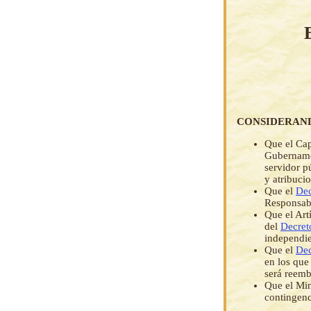
CONSIDERAN
Que el Cap
Gubernamen
servidor p
y atribuci
Que el
Dec
Responsabi
Que el Art
del
Decret
independie
Que el
Dec
en los que
será reemb
Que el Min
contingenc