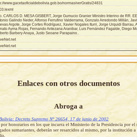
tp://www.gacetaoficialdebolivia.gob.bo/normas/verGratis/24831
03.lexml
o. CARLOS D. MESA GISBERT, Jorge Gumucio Granier Ministro Interino de RR. EE.
tonio Galindo Neder, Alfonso Ferrufino Valderrama, Gonzalo Arredondo Millán, Jav
evas Argote, Jorge Cortes Rodríguez, Xavier Nogales Iturri, Jorge Urquidi Barrau, 
nato Ayma Rojas, Fernando Antezana Aranibar, Luis Fernández Fagalde, Diego Mo
berto Barbery Anaya, Justo Seoane Parapaino..
veNet.net
veNet.net
Enlaces con otros documentos
Abroga a
Bolivia: Decreto Supremo Nº 26654, 17 de junio de 2002
 por honorarios en los que incurra el Ministerio de la Presidencia por 
gados sumariantes, deberán ser resarcidos al mismo, por la institución a 
do.