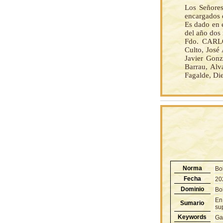
Los Señores
encargados 
Es dado en e
del año dos 
Fdo. CARLO
Culto, José
Javier Gonz
Barrau, Alv
Fagalde, Di
Norma
Bo
Fecha
20
Dominio
Bol
En
Sumario
su
Keywords
Ga