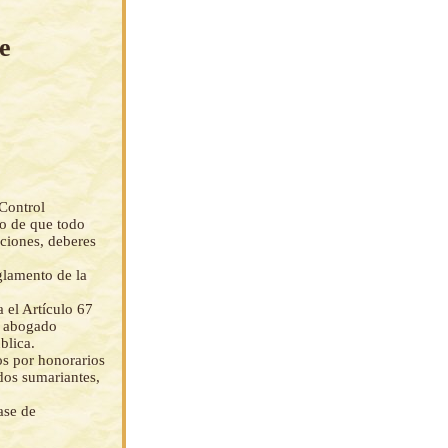
e
Control
to de que todo
ciones, deberes
glamento de la
 el Artículo 67
n abogado
blica.
os por honorarios
ados sumariantes,
ase de