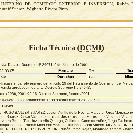
 INTERINO DE COMERCIO EXTERIOR E INVERSION, Rubén Po
mpff Suárez, Wigberto Rivero Pinto.
Ficha Técnica (
DCMI
)
livia: Decreto Supremo Nº 26071, 9 de febrero de 2001
Formato
Tip
23-03-05
Text
Derechos
Idio
ivia
GFDL
difícase el párrafo primero del artículo 29 del Reglamento de Operación del Merca
yorista aprobado mediante Decreto Supremo No 24043.
ceta 2288, 2001-02-16, Decreto Supremo, febrero/2001
tp://www.gacetaoficialdebolivia.gob.bo/normas/verGratis/23628
01.lexml
o. HUGO BANZER SUAREZ, Javier Murillo de la Rocha, Marcelo Pérez Monasterios
tún Suárez , Oscar Vargas Lorenzetti, José Luis Lupo Flores, Luis Vásquez Villamo
avedra Bruno, Tito Hoz de Vila Quiroga, Guillermo Cuentas Yañez, Jorge Pacheco
rvajal Donoso, Ronald MacLean Abaroa, Humberto Börth Artieda, MINISTRO INT
MERCIO EXTERIOR E INVERSION, Rubén Poma Rojas, Manfredo Kempff Suárez, 