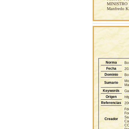
MINISTRO
Manfredo Ke
Norma
Bo
Fecha
20
Dominio
Bol
Mo
Sumario
Ma
Keywords
Ga
Origen
ht
Referencias
20
Fd
For
Sa
Creador
Ca
CO