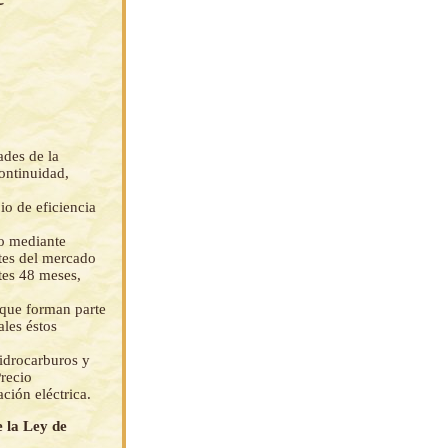
ades de la
continuidad,
io de eficiencia
o mediante
tes del mercado
tes 48 meses,
 que forman parte
ales éstos
Hidrocarburos y
recio
ción eléctrica.
e la Ley de