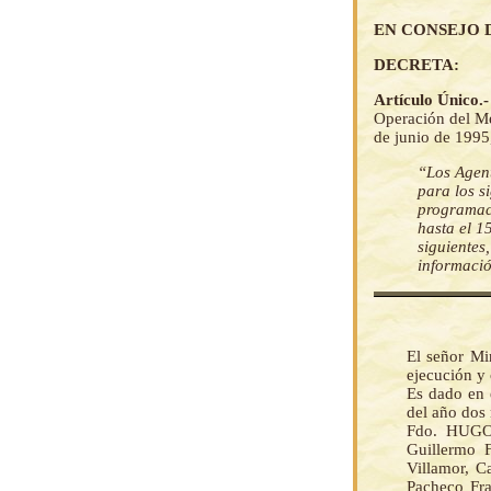
EN CONSEJO 
DECRETA:
Artículo Único.
Operación del M
de junio de 1995,
“Los Agent
para los s
programac
hasta el 1
siguientes
informació
El señor Mi
ejecución y
Es dado en 
del año dos 
Fdo. HUGO 
Guillermo F
Villamor, C
Pacheco Fr