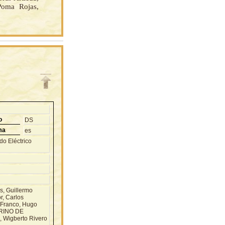
ma Rojas,
o
DS
ma
es
do Eléctrico
, Guillermo
r, Carlos
 Franco, Hugo
ERINO DE
Wigberto Rivero