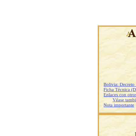
Bolivia: Decreto
Ficha Técnica (
Enlaces con otr
Véase tamb
Nota importante