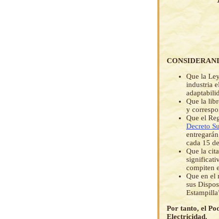
CONSIDERAN
Que la Ley
industria e
adaptabili
Que la lib
y correspo
Que el Reg
Decreto S
entregarán
cada 15 de
Que la cit
significat
compiten e
Que en el 
sus Dispos
Estampilla
Por tanto, el Po
Electricidad.