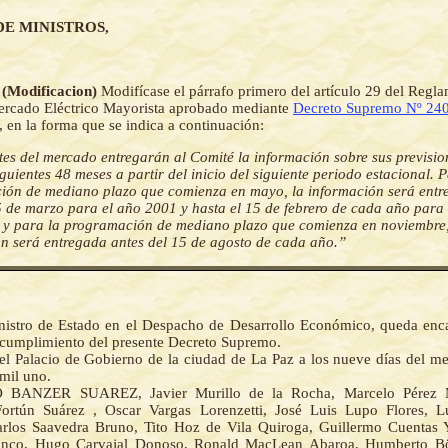
DE MINISTROS,
- (Modificacion)
Modifícase el párrafo primero del artículo 29 del Regl
ercado Eléctrico Mayorista aprobado mediante
Decreto Supremo Nº 24
 en la forma que se indica a continuación:
es del mercado entregarán al Comité la información sobre sus previsio
iguientes 48 meses a partir del inicio del siguiente periodo estacional. 
ión de mediano plazo que comienza en mayo, la información será ent
5 de marzo para el año 2001 y hasta el 15 de febrero de cada año para
, y para la programación de mediano plazo que comienza en noviembre,
n será entregada antes del 15 de agosto de cada año.”
nistro de Estado en el Despacho de Desarrollo Económico, queda enc
 cumplimiento del presente Decreto Supremo.
el Palacio de Gobierno de la ciudad de La Paz a los nueve días del me
mil uno.
BANZER SUAREZ, Javier Murillo de la Rocha, Marcelo Pérez M
ortún Suárez , Oscar Vargas Lorenzetti, José Luis Lupo Flores, L
arlos Saavedra Bruno, Tito Hoz de Vila Quiroga, Guillermo Cuentas 
anco, Hugo Carvajal Donoso, Ronald MacLean Abaroa, Humberto Bör