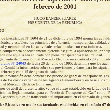
febrero de 2001
HUGO BANZER SUAREZ
PRESIDENTE DE LA REPUBLICA
DO:
 de Electricidad Nº 1604 de 21 de diciembre de 1994 norma las activid
léctrica y establece los principios de eficiencia, transparencia, calidad, 
dad y neutralidad en las actividades relacionadas con esta industria.
re competencia adecuadamente ejercida asegura la aplicación del princip
nde que aquella sea aplicada con plena transparencia y neutralidad.
lamento de Operación del Mercado Eléctrico en su artículo 29 aprobad
upremo Nº 24043
de fecha 28 de junio de 1995, determina que los agen
 al Comité la información sobre sus previsiones y datos para los siguien
 febrero y cada 15 de agosto de cada año.
ada información debe contener los precios de gas y de transporte de gas
iva de los costos variables de los Agentes Generadores y en base a los cu
n el Mercado Eléctrico Boliviano.
mes de abril del presente año, vence el plazo establecido en la Ley de 
iciones Reglamentarias, para el “Precio de Transporte del Gas” como “P
”, aspecto que es de transcendental importancia en el mercado de genera
der Ejecutivo en uso de sus facultades establecidas en el artículo 67 d