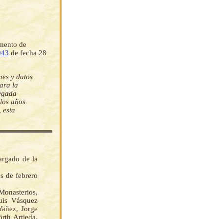
amento de
043
de fecha 28
nes y datos
Para la
regada
 los años
 esta
argado de la
s de febrero
onasterios,
uis Vásquez
Yañez, Jorge
th Artieda,