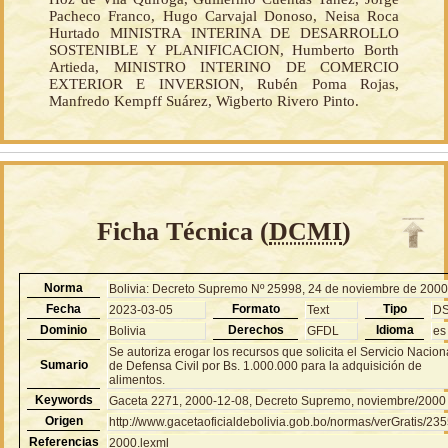
Pacheco Franco, Hugo Carvajal Donoso, Neisa Roca
Hurtado MINISTRA INTERINA DE DESARROLLO
SOSTENIBLE Y PLANIFICACION, Humberto Borth
Artieda, MINISTRO INTERINO DE COMERCIO
EXTERIOR E INVERSION, Rubén Poma Rojas,
Manfredo Kempff Suárez, Wigberto Rivero Pinto.
Ficha Técnica (
DCMI
)
Norma
Bolivia: Decreto Supremo Nº 25998, 24 de noviembre de 200
Fecha
Formato
Tipo
2023-03-05
Text
D
Dominio
Derechos
Idioma
Bolivia
GFDL
es
Se autoriza erogar los recursos que solicita el Servicio Nacion
Sumario
de Defensa Civil por Bs. 1.000.000 para la adquisición de
alimentos.
Keywords
Gaceta 2271, 2000-12-08, Decreto Supremo, noviembre/2000
Origen
http://www.gacetaoficialdebolivia.gob.bo/normas/verGratis/23
Referencias
2000.lexml