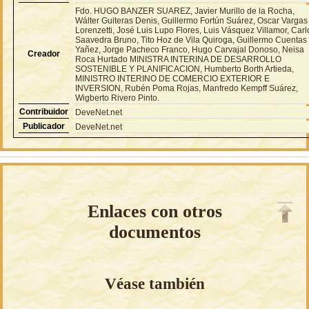
Fdo. HUGO BANZER SUAREZ, Javier Murillo de la Rocha,
Wálter Guiteras Denis, Guillermo Fortún Suárez, Oscar Vargas
Lorenzetti, José Luis Lupo Flores, Luis Vásquez Villamor, Carl
Saavedra Bruno, Tito Hoz de Vila Quiroga, Guillermo Cuentas
Yañez, Jorge Pacheco Franco, Hugo Carvajal Donoso, Neisa
Creador
Roca Hurtado MINISTRA INTERINA DE DESARROLLO
SOSTENIBLE Y PLANIFICACION, Humberto Borth Artieda,
MINISTRO INTERINO DE COMERCIO EXTERIOR E
INVERSION, Rubén Poma Rojas, Manfredo Kempff Suárez,
Wigberto Rivero Pinto.
Contribuidor
DeveNet.net
Publicador
DeveNet.net
Enlaces con otros
documentos
Véase también