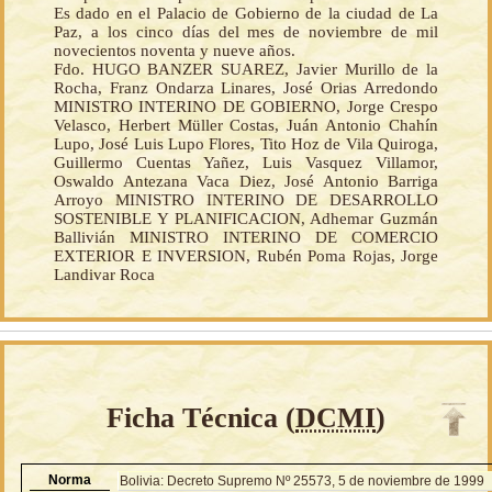
Es dado en el Palacio de Gobierno de la ciudad de La
Paz, a los cinco días del mes de noviembre de mil
novecientos noventa y nueve años.
Fdo. HUGO BANZER SUAREZ, Javier Murillo de la
Rocha, Franz Ondarza Linares, José Orias Arredondo
MINISTRO INTERINO DE GOBIERNO, Jorge Crespo
Velasco, Herbert Müller Costas, Juán Antonio Chahín
Lupo, José Luis Lupo Flores, Tito Hoz de Vila Quiroga,
Guillermo Cuentas Yañez, Luis Vasquez Villamor,
Oswaldo Antezana Vaca Diez, José Antonio Barriga
Arroyo MINISTRO INTERINO DE DESARROLLO
SOSTENIBLE Y PLANIFICACION, Adhemar Guzmán
Ballivián MINISTRO INTERINO DE COMERCIO
EXTERIOR E INVERSION, Rubén Poma Rojas, Jorge
Landivar Roca
Ficha Técnica (
DCMI
)
Norma
Bolivia: Decreto Supremo Nº 25573, 5 de noviembre de 1999