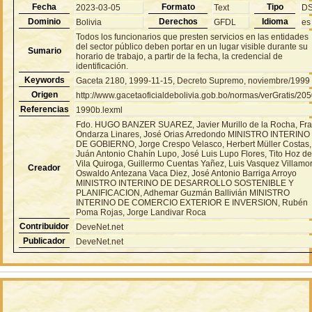
Fecha
Formato
Tipo
2023-03-05
Text
D
Dominio
Derechos
Idioma
Bolivia
GFDL
es
Todos los funcionarios que presten servicios en las entidades
del sector público deben portar en un lugar visible durante su
Sumario
horario de trabajo, a partir de la fecha, la credencial de
identificación.
Keywords
Gaceta 2180, 1999-11-15, Decreto Supremo, noviembre/1999
Origen
http://www.gacetaoficialdebolivia.gob.bo/normas/verGratis/20
Referencias
1990b.lexml
Fdo. HUGO BANZER SUAREZ, Javier Murillo de la Rocha, Fr
Ondarza Linares, José Orias Arredondo MINISTRO INTERINO
DE GOBIERNO, Jorge Crespo Velasco, Herbert Müller Costas,
Juán Antonio Chahín Lupo, José Luis Lupo Flores, Tito Hoz d
Vila Quiroga, Guillermo Cuentas Yañez, Luis Vasquez Villamor
Creador
Oswaldo Antezana Vaca Diez, José Antonio Barriga Arroyo
MINISTRO INTERINO DE DESARROLLO SOSTENIBLE Y
PLANIFICACION, Adhemar Guzmán Ballivián MINISTRO
INTERINO DE COMERCIO EXTERIOR E INVERSION, Rubén
Poma Rojas, Jorge Landivar Roca
Contribuidor
DeveNet.net
Publicador
DeveNet.net