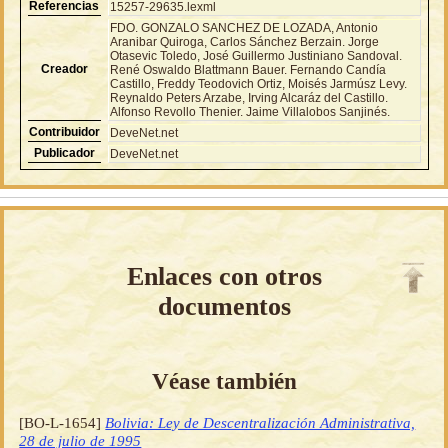
Referencias
15257-29635.lexml
FDO. GONZALO SANCHEZ DE LOZADA, Antonio
Aranibar Quiroga, Carlos Sánchez Berzain. Jorge
Otasevic Toledo, José Guillermo Justiniano Sandoval.
Creador
René Oswaldo Blattmann Bauer. Fernando Candía
Castillo, Freddy Teodovich Ortiz, Moisés Jarmúsz Levy.
Reynaldo Peters Arzabe, Irving Alcaráz del Castillo.
Alfonso Revollo Thenier. Jaime Villalobos Sanjinés.
Contribuidor
DeveNet.net
Publicador
DeveNet.net
Enlaces con otros
documentos
Véase también
[BO-L-1654]
Bolivia: Ley de Descentralización Administrativa,
28 de julio de 1995