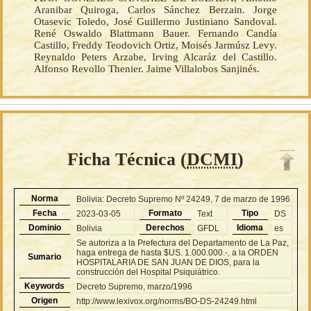
Aranibar Quiroga, Carlos Sánchez Berzain. Jorge
Otasevic Toledo, José Guillermo Justiniano Sandoval.
René Oswaldo Blattmann Bauer. Fernando Candía
Castillo, Freddy Teodovich Ortiz, Moisés Jarmúsz Levy.
Reynaldo Peters Arzabe, Irving Alcaráz del Castillo.
Alfonso Revollo Thenier. Jaime Villalobos Sanjinés.
Ficha Técnica (
DCMI
)
Norma
Bolivia: Decreto Supremo Nº 24249, 7 de marzo de 1996
Fecha
Formato
Tipo
2023-03-05
Text
DS
Dominio
Derechos
Idioma
Bolivia
GFDL
es
Se autoriza a la Prefectura del Departamento de La Paz,
haga entrega de hasta $US. 1.000.000.-, a la ORDEN
Sumario
HOSPITALARIA DE SAN JUAN DE DIOS, para la
construcción del Hospital Psiquiátrico.
Keywords
Decreto Supremo, marzo/1996
Origen
http://www.lexivox.org/norms/BO-DS-24249.html