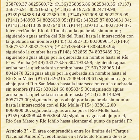
358769.37 8025660.72; (P136) 358096.86 8025840.35; (P137)
356776.91 8025166.85; (P138) 356197.26 8024719.98;
(P139)354888.14 8022589.28; (P140) 352908.50 8022795.99;
(P141) 348993.54 8026639.95; (P142) 345325.87 8028031.94;
(P143) 342413.89 8027640.10; (P144) 339713.53 8027304.87,
intersección del Río del Tunal con la quebrada sin nombre;
siguiendo aguas arriba del Río del Tunal hasta la intersección con
la quebrada sin nombre (P145) 335927.35 8030096.14; (P146)
336775.22 8032279.75; (P147)335643.69 8034483.94;
siguiendo la cumbre hasta (P148) 332869.74 8036489.92;
siguiendo aguas abajo por la quebrada sin nombre hasta el Río
Playa Ancha (P149) 333778.85 8041938.98; siguiendo aguas
arriba por la quebrada sin nombre hasta (P150) 328965.14
8042470.32; aguas abajo por la quebrada sin nombre hasta el
Río San Mateo (P151) 326215.75 8043479.61; siguiendo aguas
abajo por el Río San Mateo hasta la intersección con la quebrada
sin nombre (P152) 330124.68 8058345.00; siguiendo aguas
arriba por la quebrada sin nombre hasta (P153) 336148.99
8057173.00; siguiendo aguas abajó por la quebrada sin nombre
hasta la intersección con el Río Molle (P154) 338612.00
8060900.00; siguiendo aguas arriba por el Río Molle hasta
(P155) 348008.44 8058634.24; siguiendo aguas abajo por el,
Río San Mateo y Río Ichilo hasta alcanzar el punto de partida PP.
Artículo 3°.-
El área comprendida entre los límites del “Parque
Nacional Amboró”, redefinidos en el Artículo Primero de este