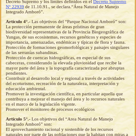
Decreto Supremo y los límites definidos en el
Decreto Supremo
Nº 22939
de 11.10.91., se declara.“Área Natural de Manejo
Integrado Amboró”.
Artículo 4°.-
Las objetivos del “Parque Nacional Amboró” son:
La protección permanente de áreas prístinas de gran
biodiversidad representativas de la Provincia Biogeográfica de
Yungas, de sus ecosistemas, recursos genéticos y especies de
importancia, amenazadas, endémicas y típicas de flora y fauna.
Protección de formaciones geomorfológicas y paisajes singulares
de las serranías subandinas.
Protección de cuencas hidrográficas, en especial de sus
cabeceras, considerando la elevada pluviosidad que recibe la
mayor parte del área y la topografía caracterizada por abruptas
pendientes.
Contribuir al desarrollo local y regional a través de actividades
del ecoturismo, recreación de la naturaleza, interpretación y
educación ambiental.
Promover la investigación científica, en particular aquella que
contribuya a mejorar el manejo del área y lo recursos naturales
en el marco de la legislación vigente.
Promover el monitoreo de procesos ecológicos
Artículo 5°.-
Los objetivos del “Area Natural de Manejo
Integrado Amboró” son:
El aprovechamiento racional y sostenible de los recursos
naturales por parte de las poblaciones que la habitan con miras a