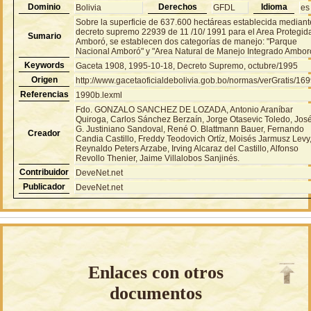
Dominio
Derechos
Idioma
Bolivia
GFDL
es
Sobre la superficie de 637.600 hectáreas establecida mediant
decreto supremo 22939 de 11 /10/ 1991 para el Area Protegid
Sumario
Amboró, se establecen dos categorías de manejo: "Parque
Nacional Amboró" y "Area Natural de Manejo Integrado Ambor
Keywords
Gaceta 1908, 1995-10-18, Decreto Supremo, octubre/1995
Origen
http://www.gacetaoficialdebolivia.gob.bo/normas/verGratis/16
Referencias
1990b.lexml
Fdo. GONZALO SANCHEZ DE LOZADA, Antonio Araníbar
Quiroga, Carlos Sánchez Berzaín, Jorge Otasevic Toledo, Jos
G. Justiniano Sandoval, René O. Blattmann Bauer, Fernando
Creador
Candia Castillo, Freddy Teodovich Ortíz, Moisés Jarmusz Levy
Reynaldo Peters Arzabe, Irving Alcaraz del Castillo, Alfonso
Revollo Thenier, Jaime Villalobos Sanjinés.
Contribuidor
DeveNet.net
Publicador
DeveNet.net
Enlaces con otros
documentos