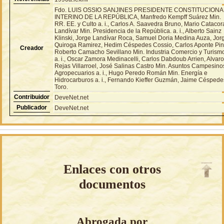
Fdo. LUIS OSSIO SANJINES PRESIDENTE CONSTITUCIONA
INTERINO DE LA REPÚBLICA, Manfredo Kempff Suárez Min.
RR. EE. y Culto a. i., Carlos A. Saavedra Bruno, Mario Catacor
Landívar Min. Presidencia de la República. a. i., Alberto Sainz
Klinski, Jorge Landívar Roca, Samuel Doria Medina Auza, Jor
Quiroga Ramirez, Hedim Céspedes Cossio, Carlos Aponte Pin
Creador
Roberto Camacho Sevillano Min. Industria Comercio y Turism
a. i., Oscar Zamora Medinacelli, Carlos Dabdoub Arrien, Alvar
Rejas Villarroel, José Salinas Castro Min. Asuntos Campesino
Agropecuarios a. i., Hugo Peredo Román Min. Energía e
Hidrocarburos a. i., Fernando Kieffer Guzmán, Jaime Céspede
Toro.
Contribuidor
DeveNet.net
Publicador
DeveNet.net
Enlaces con otros
documentos
Abrogada por