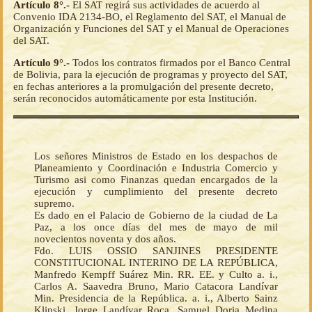
Artículo 8°.-
El SAT regirá sus actividades de acuerdo al
Convenio IDA 2134-BO, el Reglamento del SAT, el Manual de
Organización y Funciones del SAT y el Manual de Operaciones
del SAT.
Artículo 9°.-
Todos los contratos firmados por el Banco Central
de Bolivia, para la ejecución de programas y proyecto del SAT,
en fechas anteriores a la promulgación del presente decreto,
serán reconocidos automáticamente por esta Institución.
Los señores Ministros de Estado en los despachos de
Planeamiento y Coordinación e Industria Comercio y
Turismo asi como Finanzas quedan encargados de la
ejecución y cumplimiento del presente decreto
supremo.
Es dado en el Palacio de Gobierno de la ciudad de La
Paz, a los once días del mes de mayo de mil
novecientos noventa y dos años.
Fdo. LUIS OSSIO SANJINES PRESIDENTE
CONSTITUCIONAL INTERINO DE LA REPÚBLICA,
Manfredo Kempff Suárez Min. RR. EE. y Culto a. i.,
Carlos A. Saavedra Bruno, Mario Catacora Landívar
Min. Presidencia de la República. a. i., Alberto Sainz
Klinski, Jorge Landívar Roca, Samuel Doria Medina