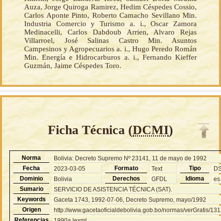
Auza, Jorge Quiroga Ramirez, Hedim Céspedes Cossio,
Carlos Aponte Pinto, Roberto Camacho Sevillano Min.
Industria Comercio y Turismo a. i., Oscar Zamora
Medinacelli, Carlos Dabdoub Arrien, Alvaro Rejas
Villarroel, José Salinas Castro Min. Asuntos
Campesinos y Agropecuarios a. i., Hugo Peredo Román
Min. Energía e Hidrocarburos a. i., Fernando Kieffer
Guzmán, Jaime Céspedes Toro.
Ficha Técnica (
DCMI
)
Norma
Bolivia: Decreto Supremo Nº 23141, 11 de mayo de 1992
Fecha
Formato
Tipo
2023-03-05
Text
D
Dominio
Derechos
Idioma
Bolivia
GFDL
es
Sumario
SERVICIO DE ASISTENCIA TÉCNICA (SAT).
Keywords
Gaceta 1743, 1992-07-06, Decreto Supremo, mayo/1992
Origen
http://www.gacetaoficialdebolivia.gob.bo/normas/verGratis/13
Referencias
1990a.lexml