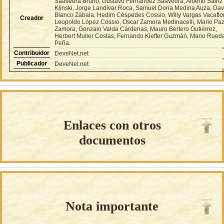
Saavedra Bruno, Gustavo Fernández Saavedra, Alberto Sainz
Klinski, Jorge Landívar Roca, Samuel Doria Medina Auza, Dav
Blanco Zabala, Hedim Céspedes Cossio, Willy Vargas Vacaflor
Creador
Leopoldo López Cossio, Oscar Zamora Medinacelli, Mario Pa
Zamora, Gonzalo Valda Cárdenas, Mauro Bertero Gutiérrez,
Herbert Muller Costas, Fernando Kieffer Guzmán, Mario Rued
Peña.
Contribuidor
DeveNet.net
Publicador
DeveNet.net
Enlaces con otros
documentos
Nota importante