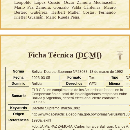
Leopoldo López Cossio, Oscar Zamora Medinacelli,
Mario Paz Zamora, Gonzalo Valda Cárdenas, Mauro
Bertero Gutiérrez, Herbert Muller Costas, Fernando
Kieffer Guzmán, Mario Rueda Peña.
Ficha Técnica (
DCMI
)
Norma
Bolivia: Decreto Supremo Nº 23083, 13 de marzo de 1992
Fecha
Formato
Tipo
2023-03-05
Text
D
Dominio
Derechos
Idioma
Bolivia
GFDL
es
El B.C.B., en cumplimiento de los Acuerdos referidos en la
Compensación del total de las obligaciones reciprocas entre
Sumario
Bolivia y Argentina, deberá efectuar el cierre contable al
31/06/89.
Keywords
Decreto Supremo, marzo/1992
Origen
http://www.gacetaoficialdebolivia.gob.bo/normas/verGratis/13
Referencias
1990a.lexml
Fdo. JAIME PAZ ZAMORA, Carlos Iturralde Ballivián, Carlos A.