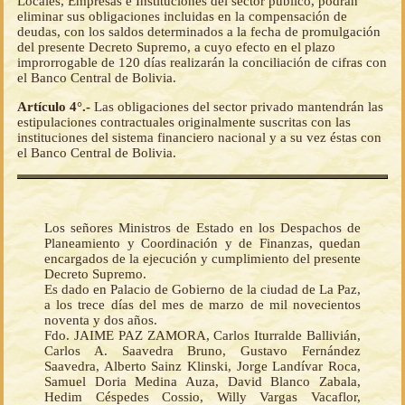
Locales, Empresas e Instituciones del sector público, podrán
eliminar sus obligaciones incluidas en la compensación de
deudas, con los saldos determinados a la fecha de promulgación
del presente Decreto Supremo, a cuyo efecto en el plazo
improrrogable de 120 días realizarán la conciliación de cifras con
el Banco Central de Bolivia.
Artículo 4°.-
Las obligaciones del sector privado mantendrán las
estipulaciones contractuales originalmente suscritas con las
instituciones del sistema financiero nacional y a su vez éstas con
el Banco Central de Bolivia.
Los señores Ministros de Estado en los Despachos de
Planeamiento y Coordinación y de Finanzas, quedan
encargados de la ejecución y cumplimiento del presente
Decreto Supremo.
Es dado en Palacio de Gobierno de la ciudad de La Paz,
a los trece días del mes de marzo de mil novecientos
noventa y dos años.
Fdo. JAIME PAZ ZAMORA, Carlos Iturralde Ballivián,
Carlos A. Saavedra Bruno, Gustavo Fernández
Saavedra, Alberto Sainz Klinski, Jorge Landívar Roca,
Samuel Doria Medina Auza, David Blanco Zabala,
Hedim Céspedes Cossio, Willy Vargas Vacaflor,