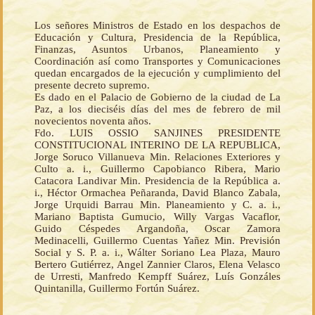
Los señores Ministros de Estado en los despachos de
Educación y Cultura, Presidencia de la República,
Finanzas, Asuntos Urbanos, Planeamiento y
Coordinación así como Transportes y Comunicaciones
quedan encargados de la ejecución y cumplimiento del
presente decreto supremo.
Es dado en el Palacio de Gobierno de la ciudad de La
Paz, a los dieciséis días del mes de febrero de mil
novecientos noventa años.
Fdo. LUIS OSSIO SANJINES PRESIDENTE
CONSTITUCIONAL INTERINO DE LA REPUBLICA,
Jorge Soruco Villanueva Min. Relaciones Exteriores y
Culto a. i., Guillermo Capobianco Ribera, Mario
Catacora Landivar Min. Presidencia de la República a.
i., Héctor Ormachea Peñaranda, David Blanco Zabala,
Jorge Urquidi Barrau Min. Planeamiento y C. a. i.,
Mariano Baptista Gumucio, Willy Vargas Vacaflor,
Guido Céspedes Argandoña, Oscar Zamora
Medinacelli, Guillermo Cuentas Yañez Min. Previsión
Social y S. P. a. i., Wálter Soriano Lea Plaza, Mauro
Bertero Gutiérrez, Angel Zannier Claros, Elena Velasco
de Urresti, Manfredo Kempff Suárez, Luís Gonzáles
Quintanilla, Guillermo Fortún Suárez.