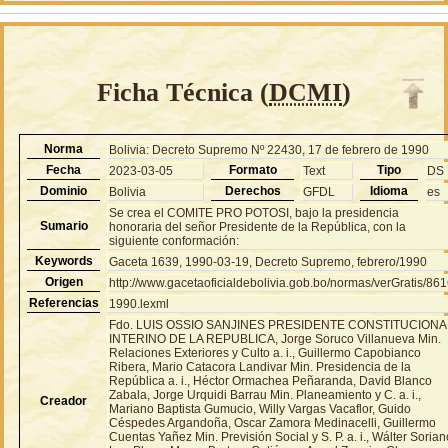
Ficha Técnica (
DCMI
)
Norma
Bolivia: Decreto Supremo Nº 22430, 17 de febrero de 1990
Fecha
Formato
Tipo
2023-03-05
Text
DS
Dominio
Derechos
Idioma
Bolivia
GFDL
es
Se crea el COMITE PRO POTOSI, bajo la presidencia
Sumario
honoraria del señor Presidente de la República, con la
siguiente conformación:
Keywords
Gaceta 1639, 1990-03-19, Decreto Supremo, febrero/1990
Origen
http://www.gacetaoficialdebolivia.gob.bo/normas/verGratis/86
Referencias
1990.lexml
Fdo. LUIS OSSIO SANJINES PRESIDENTE CONSTITUCIONA
INTERINO DE LA REPUBLICA, Jorge Soruco Villanueva Min.
Relaciones Exteriores y Culto a. i., Guillermo Capobianco
Ribera, Mario Catacora Landivar Min. Presidencia de la
República a. i., Héctor Ormachea Peñaranda, David Blanco
Zabala, Jorge Urquidi Barrau Min. Planeamiento y C. a. i.,
Creador
Mariano Baptista Gumucio, Willy Vargas Vacaflor, Guido
Céspedes Argandoña, Oscar Zamora Medinacelli, Guillermo
Cuentas Yañez Min. Previsión Social y S. P. a. i., Wálter Soria