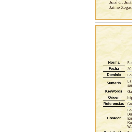
José G. Jus
Jaime Zegad
Norma
Bo
Fecha
20
Dominio
Bol
La
Sumario
san
Keywords
Ga
Origen
ht
Referencias
Gac
Fd
Du
Creador
Ipi
Ru
Wa