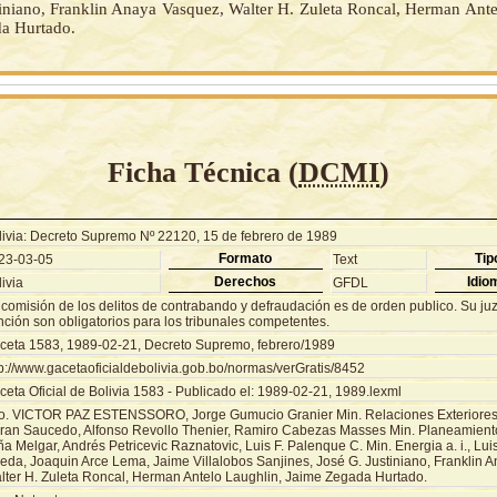
tiniano, Franklin Anaya Vasquez, Walter H. Zuleta Roncal, Herman Ante
a Hurtado.
Ficha Técnica (
DCMI
)
livia: Decreto Supremo Nº 22120, 15 de febrero de 1989
Formato
Tip
23-03-05
Text
Derechos
Idio
ivia
GFDL
 comisión de los delitos de contrabando y defraudación es de orden publico. Su ju
ción son obligatorios para los tribunales competentes.
ceta 1583, 1989-02-21, Decreto Supremo, febrero/1989
tp://www.gacetaoficialdebolivia.gob.bo/normas/verGratis/8452
eta Oficial de Bolivia 1583 - Publicado el: 1989-02-21, 1989.lexml
o. VICTOR PAZ ESTENSSORO, Jorge Gumucio Granier Min. Relaciones Exteriores a
ran Saucedo, Alfonso Revollo Thenier, Ramiro Cabezas Masses Min. Planeamiento 
ña Melgar, Andrés Petricevic Raznatovic, Luis F. Palenque C. Min. Energia a. i., Lu
eda, Joaquin Arce Lema, Jaime Villalobos Sanjines, José G. Justiniano, Franklin 
lter H. Zuleta Roncal, Herman Antelo Laughlin, Jaime Zegada Hurtado.