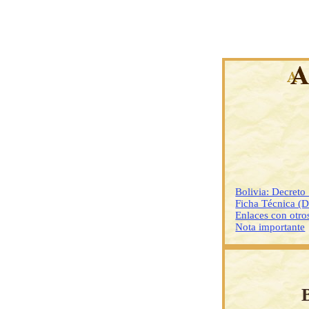
Bolivia: Decreto
Ficha Técnica (
Enlaces con otr
Nota importante