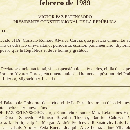
febrero de 1989
VICTOR PAZ ESTENSSORO
PRESIDENTE CONSTITUCIONAL DE LA REPÚBLICA
DO:
lecido el Dr. Gonzalo Romero Alvarez Garcia, que prestara eminentes se
mo catedrático universitario, periodista, escritor, parlamentario, diplom
 por lo que la República el debe honra y gratitud.
-
Declárase duelo nacional, sin suspensión de actividades, el día del sepel
 Romero Alvarez García, encomendándose el homenaje póstumo del Pode
l Interior, Migración y Justicia.
l Palacio de Gobierno de la ciudad de La Paz a los treinta días del me
ntos ochenta y nueve años.
R PAZ ESTENSSORO, Jorge Gumucio Granier Min. Relaciones Exteri
os Duran Saucedo, Alfonso Revollo Thenier, Ramiro Cabezas M
o a. i., Enrique Ipiña Melgar, Andrés Petricevic Raznatovic, Luis F.
a a. i., Luis Alfonso Peña Rueda, Joaquin Arce Lema, Jaime Villalob