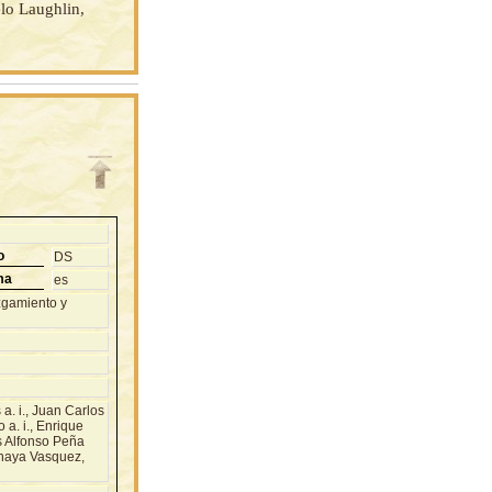
lo Laughlin,
o
DS
ma
es
zgamiento y
. i., Juan Carlos
a. i., Enrique
is Alfonso Peña
Anaya Vasquez,