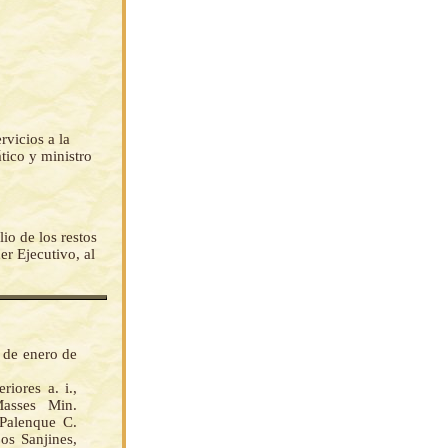
rvicios a la
ático y ministro
io de los restos
r Ejecutivo, al
s de enero de
ores a. i.,
asses Min.
 Palenque C.
os Sanjines,