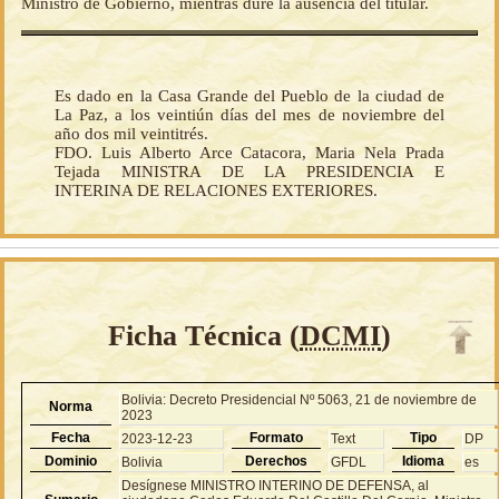
Ministro de Gobierno, mientras dure la ausencia del titular.
Es dado en la Casa Grande del Pueblo de la ciudad de
La Paz, a los veintiún días del mes de noviembre del
año dos mil veintitrés.
FDO. Luis Alberto Arce Catacora, Maria Nela Prada
Tejada MINISTRA DE LA PRESIDENCIA E
INTERINA DE RELACIONES EXTERIORES.
Ficha Técnica (
DCMI
)
Bolivia: Decreto Presidencial Nº 5063, 21 de noviembre de
Norma
2023
Fecha
Formato
Tipo
2023-12-23
Text
DP
Dominio
Derechos
Idioma
Bolivia
GFDL
es
Desígnese MINISTRO INTERINO DE DEFENSA, al