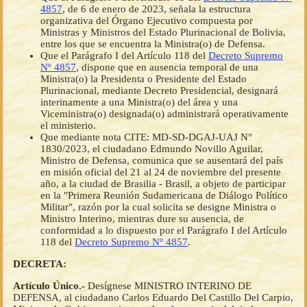
4857
, de 6 de enero de 2023, señala la estructura
organizativa del Órgano Ejecutivo compuesta por
Ministras y Ministros del Estado Plurinacional de Bolivia,
entre los que se encuentra la Ministra(o) de Defensa.
Que el Parágrafo I del Artículo 118 del
Decreto Supremo
Nº 4857
, dispone que en ausencia temporal de una
Ministra(o) la Presidenta o Presidente del Estado
Plurinacional, mediante Decreto Presidencial, designará
interinamente a una Ministra(o) del área y una
Viceministra(o) designada(o) administrará operativamente
el ministerio.
Que mediante nota CITE: MD-SD-DGAJ-UAJ N°
1830/2023, el ciudadano Edmundo Novillo Aguilar,
Ministro de Defensa, comunica que se ausentará del país
en misión oficial del 21 al 24 de noviembre del presente
año, a la ciudad de Brasilia - Brasil, a objeto de participar
en la "Primera Reunión Sudamericana de Diálogo Político
Militar", razón por la cual solicita se designe Ministra o
Ministro Interino, mientras dure su ausencia, de
conformidad a lo dispuesto por el Parágrafo I del Artículo
118 del
Decreto Supremo Nº 4857
.
DECRETA:
Artículo Único.-
Desígnese MINISTRO INTERINO DE
DEFENSA, al ciudadano Carlos Eduardo Del Castillo Del Carpio,