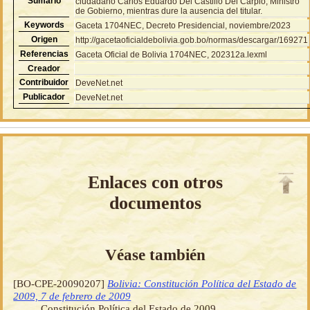
Sumario
ciudadano Carlos Eduardo Del Castillo Del Carpio, Ministro
de Gobierno, mientras dure la ausencia del titular.
Keywords
Gaceta 1704NEC, Decreto Presidencial, noviembre/2023
Origen
http://gacetaoficialdebolivia.gob.bo/normas/descargar/169271
Referencias
Gaceta Oficial de Bolivia 1704NEC, 202312a.lexml
Creador
Contribuidor
DeveNet.net
Publicador
DeveNet.net
Enlaces con otros
documentos
Véase también
[BO-CPE-20090207]
Bolivia: Constitución Política del Estado de
2009, 7 de febrero de 2009
Constitución Política del Estado de 2009