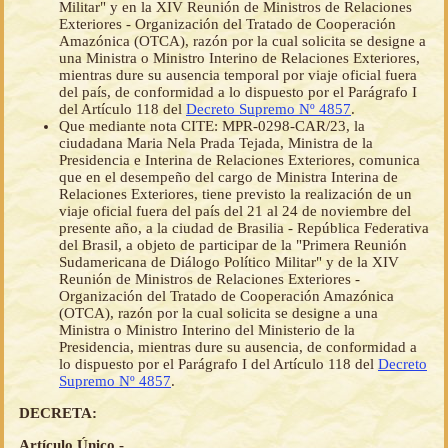
Militar" y en la XIV Reunión de Ministros de Relaciones
Exteriores - Organización del Tratado de Cooperación
Amazónica (OTCA), razón por la cual solicita se designe a
una Ministra o Ministro Interino de Relaciones Exteriores,
mientras dure su ausencia temporal por viaje oficial fuera
del país, de conformidad a lo dispuesto por el Parágrafo I
del Artículo 118 del
Decreto Supremo Nº 4857
.
Que mediante nota CITE: MPR-0298-CAR/23, la
ciudadana Maria Nela Prada Tejada, Ministra de la
Presidencia e Interina de Relaciones Exteriores, comunica
que en el desempeño del cargo de Ministra Interina de
Relaciones Exteriores, tiene previsto la realización de un
viaje oficial fuera del país del 21 al 24 de noviembre del
presente año, a la ciudad de Brasilia - República Federativa
del Brasil, a objeto de participar de la "Primera Reunión
Sudamericana de Diálogo Político Militar" y de la XIV
Reunión de Ministros de Relaciones Exteriores -
Organización del Tratado de Cooperación Amazónica
(OTCA), razón por la cual solicita se designe a una
Ministra o Ministro Interino del Ministerio de la
Presidencia, mientras dure su ausencia, de conformidad a
lo dispuesto por el Parágrafo I del Artículo 118 del
Decreto
Supremo Nº 4857
.
DECRETA:
Artículo Único.-