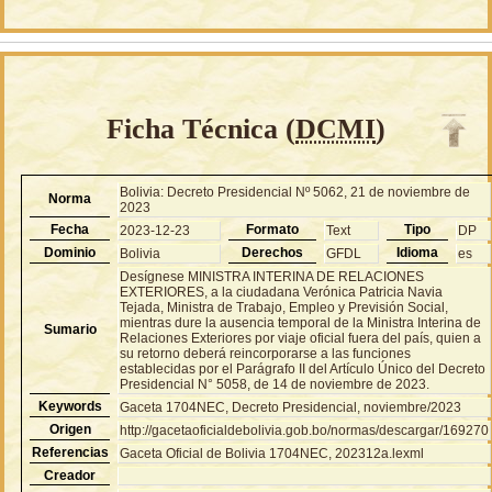
Ficha Técnica (
DCMI
)
Bolivia: Decreto Presidencial Nº 5062, 21 de noviembre de
Norma
2023
Fecha
Formato
Tipo
2023-12-23
Text
DP
Dominio
Derechos
Idioma
Bolivia
GFDL
es
Desígnese MINISTRA INTERINA DE RELACIONES
EXTERIORES, a la ciudadana Verónica Patricia Navia
Tejada, Ministra de Trabajo, Empleo y Previsión Social,
mientras dure la ausencia temporal de la Ministra Interina de
Sumario
Relaciones Exteriores por viaje oficial fuera del país, quien a
su retorno deberá reincorporarse a las funciones
establecidas por el Parágrafo II del Artículo Único del Decreto
Presidencial N° 5058, de 14 de noviembre de 2023.
Keywords
Gaceta 1704NEC, Decreto Presidencial, noviembre/2023
Origen
http://gacetaoficialdebolivia.gob.bo/normas/descargar/169270
Referencias
Gaceta Oficial de Bolivia 1704NEC, 202312a.lexml
Creador