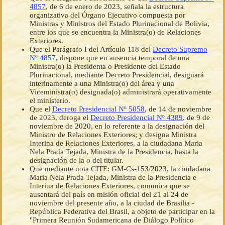
4857
, de 6 de enero de 2023, señala la estructura
organizativa del Órgano Ejecutivo compuesta por
Ministras y Ministros del Estado Plurinacional de Bolivia,
entre los que se encuentra la Ministra(o) de Relaciones
Exteriores.
Que el Parágrafo I del Artículo 118 del
Decreto Supremo
Nº 4857
, dispone que en ausencia temporal de una
Ministra(o) la Presidenta o Presidente del Estado
Plurinacional, mediante Decreto Presidencial, designará
interinamente a una Ministra(o) del área y una
Viceministra(o) designada(o) administrará operativamente
el ministerio.
Que el
Decreto Presidencial Nº 5058
, de 14 de noviembre
de 2023, deroga el
Decreto Presidencial Nº 4389
, de 9 de
noviembre de 2020, en lo referente a la designación del
Ministro de Relaciones Exteriores; y designa Ministra
Interina de Relaciones Exteriores, a la ciudadana Maria
Nela Prada Tejada, Ministra de la Presidencia, hasta la
designación de la o del titular.
Que mediante nota CITE: GM-Cs-153/2023, la ciudadana
Maria Nela Prada Tejada, Ministra de la Presidencia e
Interina de Relaciones Exteriores, comunica que se
ausentará del país en misión oficial del 21 al 24 de
noviembre del presente año, a la ciudad de Brasilia -
República Federativa del Brasil, a objeto de participar en la
"Primera Reunión Sudamericana de Diálogo Político