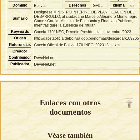
Dominio
Derechos
Idioma
Bolivia
GFDL
es
Desígnese MINISTRO INTERINO DE PLANIFICACIÓN DEL
DESARROLLO, al ciudadano Marcelo Alejandro Montenegro
Sumario
Gómez García, Ministro de Economía y Finanzas Públicas,
mientras dure la ausencia del titular.
Keywords
Gaceta 1701NEC, Decreto Presidencial, noviembre/2023
Origen
http://gacetaoficialdebolivia.gob.bo/normas/descargar/169265
Referencias
Gaceta Oficial de Bolivia 1701NEC, 202312a.lexml
Creador
Contribuidor
DeveNet.net
Publicador
DeveNet.net
Enlaces con otros
documentos
Véase también