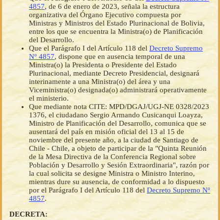
4857
, de 6 de enero de 2023, señala la estructura
organizativa del Órgano Ejecutivo compuesta por
Ministras y Ministros del Estado Plurinacional de Bolivia,
entre los que se encuentra la Ministra(o) de Planificación
del Desarrollo.
Que el Parágrafo I del Artículo 118 del
Decreto Supremo
Nº 4857
, dispone que en ausencia temporal de una
Ministra(o) la Presidenta o Presidente del Estado
Plurinacional, mediante Decreto Presidencial, designará
interinamente a una Ministra(o) del área y una
Viceministra(o) designada(o) administrará operativamente
el ministerio.
Que mediante nota CITE: MPD/DGAJ/UGJ-NE 0328/2023
1376, el ciudadano Sergio Armando Cusicanqui Loayza,
Ministro de Planificación del Desarrollo, comunica que se
ausentará del país en misión oficial del 13 al 15 de
noviembre del presente año, a la ciudad de Santiago de
Chile - Chile, a objeto de participar de la "Quinta Reunión
de la Mesa Directiva de la Conferencia Regional sobre
Población y Desarrollo y Sesión Extraordinaria", razón por
la cual solicita se designe Ministra o Ministro Interino,
mientras dure su ausencia, de conformidad a lo dispuesto
por el Parágrafo I del Artículo 118 del
Decreto Supremo Nº
4857
.
DECRETA: