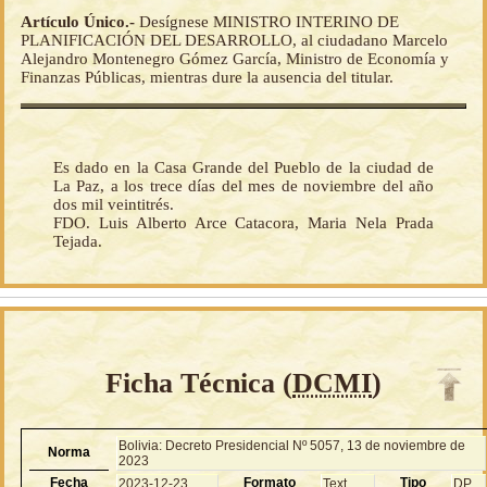
Artículo Único.-
Desígnese MINISTRO INTERINO DE
PLANIFICACIÓN DEL DESARROLLO, al ciudadano Marcelo
Alejandro Montenegro Gómez García, Ministro de Economía y
Finanzas Públicas, mientras dure la ausencia del titular.
Es dado en la Casa Grande del Pueblo de la ciudad de
La Paz, a los trece días del mes de noviembre del año
dos mil veintitrés.
FDO. Luis Alberto Arce Catacora, Maria Nela Prada
Tejada.
Ficha Técnica (
DCMI
)
Bolivia: Decreto Presidencial Nº 5057, 13 de noviembre de
Norma
2023
Fecha
Formato
Tipo
2023-12-23
Text
DP