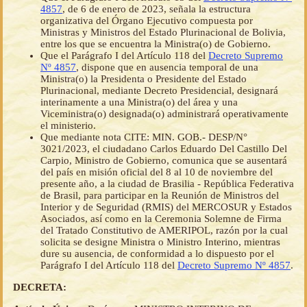
4857
, de 6 de enero de 2023, señala la estructura
organizativa del Órgano Ejecutivo compuesta por
Ministras y Ministros del Estado Plurinacional de Bolivia,
entre los que se encuentra la Ministra(o) de Gobierno.
Que el Parágrafo I del Artículo 118 del
Decreto Supremo
Nº 4857
, dispone que en ausencia temporal de una
Ministra(o) la Presidenta o Presidente del Estado
Plurinacional, mediante Decreto Presidencial, designará
interinamente a una Ministra(o) del área y una
Viceministra(o) designada(o) administrará operativamente
el ministerio.
Que mediante nota CITE: MIN. GOB.- DESP/N°
3021/2023, el ciudadano Carlos Eduardo Del Castillo Del
Carpio, Ministro de Gobierno, comunica que se ausentará
del país en misión oficial del 8 al 10 de noviembre del
presente año, a la ciudad de Brasilia - República Federativa
de Brasil, para participar en la Reunión de Ministros del
Interior y de Seguridad (RMIS) del MERCOSUR y Estados
Asociados, así como en la Ceremonia Solemne de Firma
del Tratado Constitutivo de AMERIPOL, razón por la cual
solicita se designe Ministra o Ministro Interino, mientras
dure su ausencia, de conformidad a lo dispuesto por el
Parágrafo I del Artículo 118 del
Decreto Supremo Nº 4857
.
DECRETA: