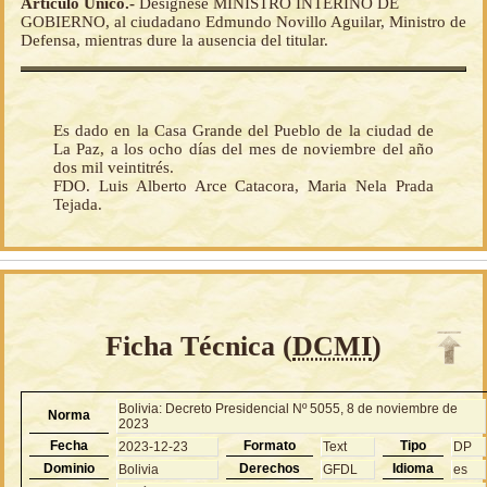
Artículo Único.-
Desígnese MINISTRO INTERINO DE
GOBIERNO, al ciudadano Edmundo Novillo Aguilar, Ministro de
Defensa, mientras dure la ausencia del titular.
Es dado en la Casa Grande del Pueblo de la ciudad de
La Paz, a los ocho días del mes de noviembre del año
dos mil veintitrés.
FDO. Luis Alberto Arce Catacora, Maria Nela Prada
Tejada.
Ficha Técnica (
DCMI
)
Bolivia: Decreto Presidencial Nº 5055, 8 de noviembre de
Norma
2023
Fecha
Formato
Tipo
2023-12-23
Text
DP
Dominio
Derechos
Idioma
Bolivia
GFDL
es