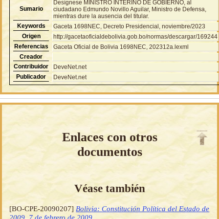
Desígnese MINISTRO INTERINO DE GOBIERNO, al
Sumario
ciudadano Edmundo Novillo Aguilar, Ministro de Defensa,
mientras dure la ausencia del titular.
Keywords
Gaceta 1698NEC, Decreto Presidencial, noviembre/2023
Origen
http://gacetaoficialdebolivia.gob.bo/normas/descargar/169244
Referencias
Gaceta Oficial de Bolivia 1698NEC, 202312a.lexml
Creador
Contribuidor
DeveNet.net
Publicador
DeveNet.net
Enlaces con otros
documentos
Véase también
[BO-CPE-20090207]
Bolivia: Constitución Política del Estado de
2009, 7 de febrero de 2009