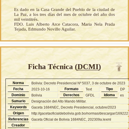
Es dado en la Casa Grande del Pueblo de la ciudad de
La Paz, a los tres días del mes de octubre del año dos
mil veintitrés.
FDO. Luis Alberto Arce Catacora, Maria Nela Prada
Tejada, Edmundo Novillo Aguilar.
Ficha Técnica (
DCMI
)
Norma
Bolivia: Decreto Presidencial Nº 5037, 3 de octubre de 2023
Fecha
Formato
Tipo
2023-10-16
Text
DP
Dominio
Derechos
Idioma
Bolivia
GFDL
es
Sumario
Designación del Alto Mando Militar.
Keywords
Gaceta 1684NEC, Decreto Presidencial, octubre/2023
Origen
http://gacetaoficialdebolivia.gob.bo/normas/descargar/169222
Referencias
Gaceta Oficial de Bolivia 1684NEC, 202309a.lexml
Creador