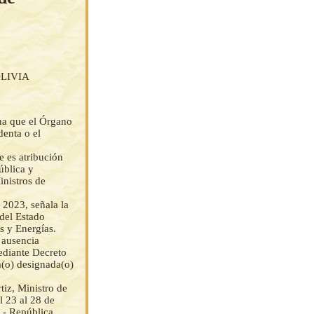
LIVIA
na que el Órgano
denta o el
e es atribución
pública y
inistros de
 2023, señala la
 del Estado
s y Energías.
 ausencia
mediante Decreto
a(o) designada(o)
z, Ministro de
l 23 al 28 de
n - República