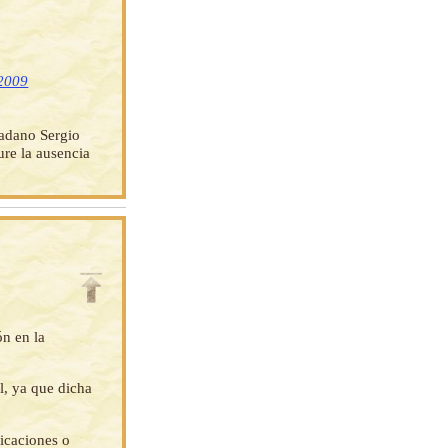
 2009
dano Sergio
ure la ausencia
ón en la
l, ya que dicha
ficaciones o