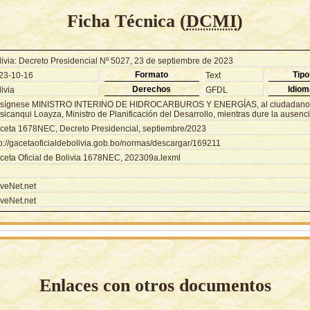
Ficha Técnica (
DCMI
)
livia: Decreto Presidencial Nº 5027, 23 de septiembre de 2023
Formato
Tipo
23-10-16
Text
Derechos
Idiom
ivia
GFDL
sígnese MINISTRO INTERINO DE HIDROCARBUROS Y ENERGÍAS, al ciudadano 
icanqui Loayza, Ministro de Planificación del Desarrollo, mientras dure la ausencia 
ceta 1678NEC, Decreto Presidencial, septiembre/2023
tp://gacetaoficialdebolivia.gob.bo/normas/descargar/169211
ceta Oficial de Bolivia 1678NEC, 202309a.lexml
veNet.net
veNet.net
Enlaces con otros documentos