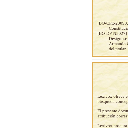
[BO-CPE-20090
Constituci
[BO-DP-N5027
Desígnes
Armando Cu
del titular.
Lexivox ofrece e
búsqueda concep
El presente docu
atribución corre
Lexivox procura 