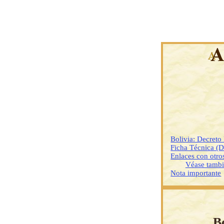
Bolivia: Decreto
Ficha Técnica (
Enlaces con otr
Véase tamb
Nota importante
B