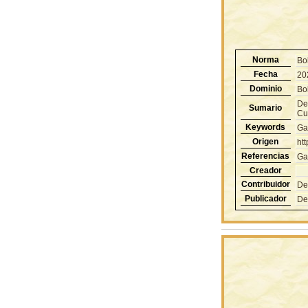
Norma
Bo
Fecha
20
Dominio
Bol
De
Sumario
Cus
Keywords
Ga
Origen
ht
Referencias
Ga
Creador
Contribuidor
De
Publicador
De