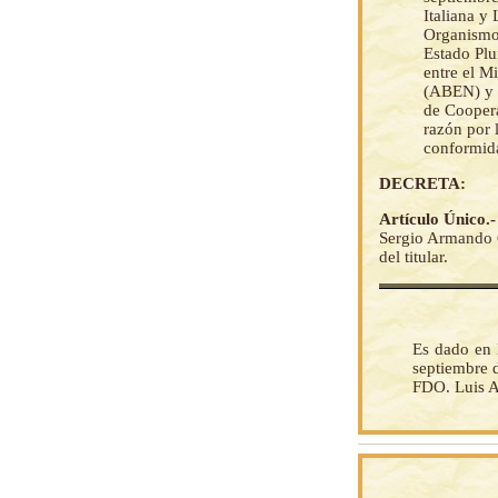
Italiana y
Organismo 
Estado Plu
entre el M
(ABEN) y e
de Coopera
razón por l
conformida
DECRETA:
Artículo Único.
Sergio Armando C
del titular.
Es dado en 
septiembre d
FDO. Luis A