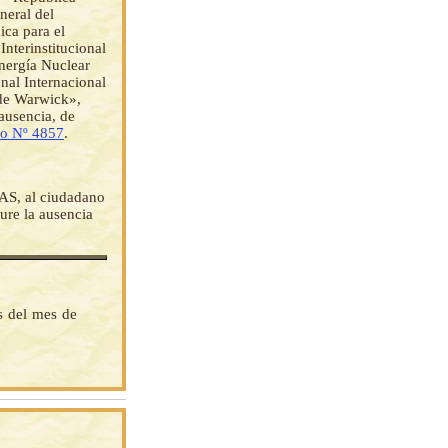
neral del
ca para el
nterinstitucional
nergía Nuclear
nal Internacional
 de Warwick»,
 ausencia, de
o Nº 4857
.
, al ciudadano
ure la ausencia
s del mes de