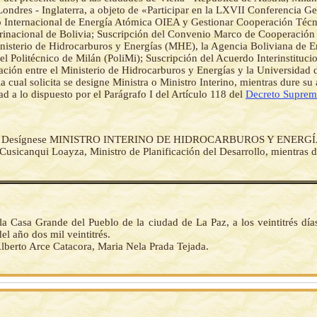
 Londres - Inglaterra, a objeto de «Participar en la LXVII Conferencia Ge
Internacional de Energía Atómica OIEA y Gestionar Cooperación Técni
rinacional de Bolivia; Suscripción del Convenio Marco de Cooperación I
inisterio de Hidrocarburos y Energías (MHE), la Agencia Boliviana de E
l Politécnico de Milán (PoliMi); Suscripción del Acuerdo Interinstitucio
ción entre el Ministerio de Hidrocarburos y Energías y la Universidad
a cual solicita se designe Ministra o Ministro Interino, mientras dure su
d a lo dispuesto por el Parágrafo I del Artículo 118 del
Decreto Suprem
-
Desígnese MINISTRO INTERINO DE HIDROCARBUROS Y ENERGÍAS
usicanqui Loayza, Ministro de Planificación del Desarrollo, mientras d
la Casa Grande del Pueblo de la ciudad de La Paz, a los veintitrés día
el año dos mil veintitrés.
lberto Arce Catacora, Maria Nela Prada Tejada.