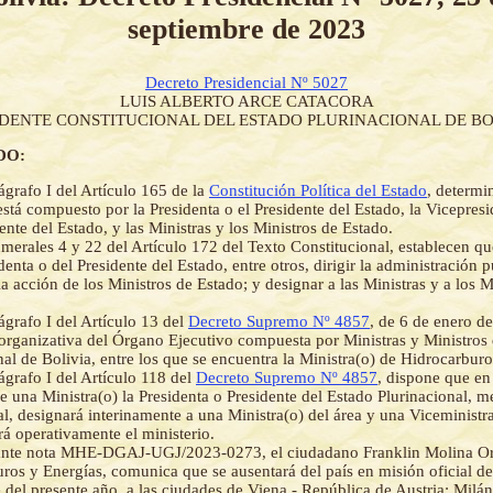
septiembre de 2023
Decreto Presidencial Nº 5027
LUIS ALBERTO ARCE CATACORA
IDENTE CONSTITUCIONAL DEL ESTADO PLURINACIONAL DE BO
DO:
ágrafo I del Artículo 165 de la
Constitución Política del Estado
, determi
está compuesto por la Presidenta o el Presidente del Estado, la Vicepresi
ente del Estado, y las Ministras y los Ministros de Estado.
merales 4 y 22 del Artículo 172 del Texto Constitucional, establecen qu
denta o del Presidente del Estado, entre otros, dirigir la administración 
la acción de los Ministros de Estado; y designar a las Ministras y a los M
ágrafo I del Artículo 13 del
Decreto Supremo Nº 4857
, de 6 de enero de
 organizativa del Órgano Ejecutivo compuesta por Ministras y Ministros
nal de Bolivia, entre los que se encuentra la Ministra(o) de Hidrocarburo
ágrafo I del Artículo 118 del
Decreto Supremo Nº 4857
, dispone que en
e una Ministra(o) la Presidenta o Presidente del Estado Plurinacional, 
al, designará interinamente a una Ministra(o) del área y una Viceministr
rá operativamente el ministerio.
nte nota MHE-DGAJ-UGJ/2023-0273, el ciudadano Franklin Molina Orti
ros y Energías, comunica que se ausentará del país en misión oficial de
 del presente año, a las ciudades de Viena - República de Austria; Milá