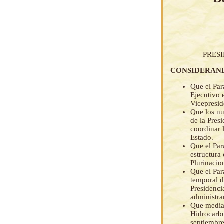
PRES
CONSIDERAN
Que el Par
Ejecutivo 
Vicepresid
Que los nu
de la Presi
coordinar 
Estado.
Que el Par
estructura
Plurinacio
Que el Par
temporal d
Presidenci
administra
Que media
Hidrocarbu
septiembre