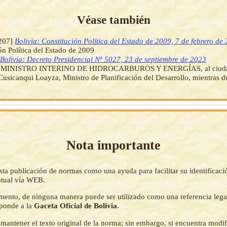
Véase también
207]
Bolivia: Constitución Política del Estado de 2009, 7 de febrero de
ón Política del Estado de 2009
]
Bolivia: Decreto Presidencial Nº 5027, 23 de septiembre de 2023
e MINISTRO INTERINO DE HIDROCARBUROS Y ENERGÍAS, al ciuda
sicanqui Loayza, Ministro de Planificación del Desarrollo, mientras d
Nota importante
sta publicación de normas como una ayuda para facilitar su identificaci
tual vía WEB.
mento, de ninguna manera puede ser utilizado como una referencia lega
sponde a la
Gaceta Oficial de Bolivia
.
mantener el texto original de la norma; sin embargo, si encuentra modi