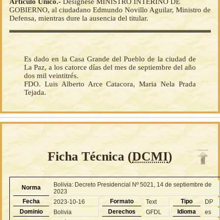
Artículo Único.-
Desígnese MINISTRO INTERINO DE
GOBIERNO, al ciudadano Edmundo Novillo Aguilar, Ministro de
Defensa, mientras dure la ausencia del titular.
Es dado en la Casa Grande del Pueblo de la ciudad de
La Paz, a los catorce días del mes de septiembre del año
dos mil veintitrés.
FDO. Luis Alberto Arce Catacora, Maria Nela Prada
Tejada.
Ficha Técnica (
DCMI
)
Bolivia: Decreto Presidencial Nº 5021, 14 de septiembre de
Norma
2023
Fecha
Formato
Tipo
2023-10-16
Text
DP
Dominio
Derechos
Idioma
Bolivia
GFDL
es