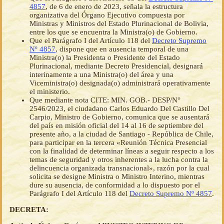
4857
, de 6 de enero de 2023, señala la estructura
organizativa del Órgano Ejecutivo compuesta por
Ministras y Ministros del Estado Plurinacional de Bolivia,
entre los que se encuentra la Ministra(o) de Gobierno.
Que el Parágrafo I del Artículo 118 del
Decreto Supremo
Nº 4857
, dispone que en ausencia temporal de una
Ministra(o) la Presidenta o Presidente del Estado
Plurinacional, mediante Decreto Presidencial, designará
interinamente a una Ministra(o) del área y una
Viceministra(o) designada(o) administrará operativamente
el ministerio.
Que mediante nota CITE: MIN. GOB.- DESP/N°
2546/2023, el ciudadano Carlos Eduardo Del Castillo Del
Carpio, Ministro de Gobierno, comunica que se ausentará
del país en misión oficial del 14 al 16 de septiembre del
presente año, a la ciudad de Santiago - República de Chile,
para participar en la tercera «Reunión Técnica Presencial
con la finalidad de determinar líneas a seguir respecto a los
temas de seguridad y otros inherentes a la lucha contra la
delincuencia organizada transnacional», razón por la cual
solicita se designe Ministra o Ministro Interino, mientras
dure su ausencia, de conformidad a lo dispuesto por el
Parágrafo I del Artículo 118 del
Decreto Supremo Nº 4857
.
DECRETA: