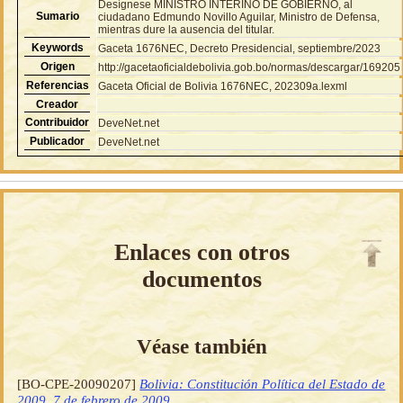
Desígnese MINISTRO INTERINO DE GOBIERNO, al
Sumario
ciudadano Edmundo Novillo Aguilar, Ministro de Defensa,
mientras dure la ausencia del titular.
Keywords
Gaceta 1676NEC, Decreto Presidencial, septiembre/2023
Origen
http://gacetaoficialdebolivia.gob.bo/normas/descargar/169205
Referencias
Gaceta Oficial de Bolivia 1676NEC, 202309a.lexml
Creador
Contribuidor
DeveNet.net
Publicador
DeveNet.net
Enlaces con otros
documentos
Véase también
[BO-CPE-20090207]
Bolivia: Constitución Política del Estado de
2009, 7 de febrero de 2009