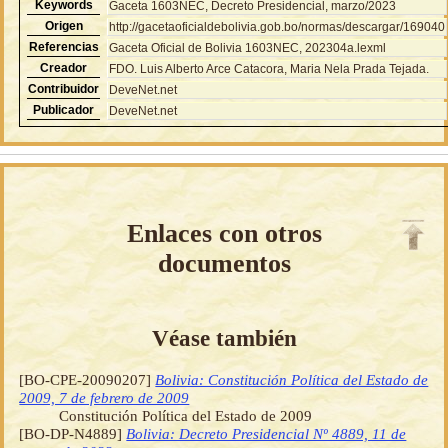
Keywords
Gaceta 1603NEC, Decreto Presidencial, marzo/2023
Origen
http://gacetaoficialdebolivia.gob.bo/normas/descargar/169040
Referencias
Gaceta Oficial de Bolivia 1603NEC, 202304a.lexml
Creador
FDO. Luis Alberto Arce Catacora, Maria Nela Prada Tejada.
Contribuidor
DeveNet.net
Publicador
DeveNet.net
Enlaces con otros
documentos
Véase también
[BO-CPE-20090207]
Bolivia: Constitución Política del Estado de
2009, 7 de febrero de 2009
Constitución Política del Estado de 2009
[BO-DP-N4889]
Bolivia: Decreto Presidencial Nº 4889, 11 de