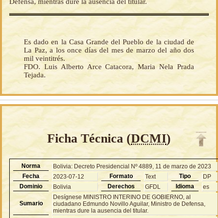
Defensa, mientras dure la ausencia del titular.
Es dado en la Casa Grande del Pueblo de la ciudad de
La Paz, a los once días del mes de marzo del año dos
mil veintitrés.
FDO. Luis Alberto Arce Catacora, Maria Nela Prada
Tejada.
Ficha Técnica (
DCMI
)
Norma
Bolivia: Decreto Presidencial Nº 4889, 11 de marzo de 2023
Fecha
Formato
Tipo
2023-07-12
Text
DP
Dominio
Derechos
Idioma
Bolivia
GFDL
es
Desígnese MINISTRO INTERINO DE GOBIERNO, al
Sumario
ciudadano Edmundo Novillo Aguilar, Ministro de Defensa,
mientras dure la ausencia del titular.