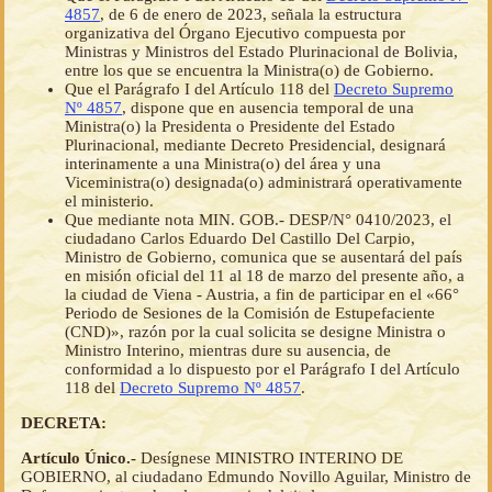
4857
, de 6 de enero de 2023, señala la estructura
organizativa del Órgano Ejecutivo compuesta por
Ministras y Ministros del Estado Plurinacional de Bolivia,
entre los que se encuentra la Ministra(o) de Gobierno.
Que el Parágrafo I del Artículo 118 del
Decreto Supremo
Nº 4857
, dispone que en ausencia temporal de una
Ministra(o) la Presidenta o Presidente del Estado
Plurinacional, mediante Decreto Presidencial, designará
interinamente a una Ministra(o) del área y una
Viceministra(o) designada(o) administrará operativamente
el ministerio.
Que mediante nota MIN. GOB.- DESP/N° 0410/2023, el
ciudadano Carlos Eduardo Del Castillo Del Carpio,
Ministro de Gobierno, comunica que se ausentará del país
en misión oficial del 11 al 18 de marzo del presente año, a
la ciudad de Viena - Austria, a fin de participar en el «66°
Periodo de Sesiones de la Comisión de Estupefaciente
(CND)», razón por la cual solicita se designe Ministra o
Ministro Interino, mientras dure su ausencia, de
conformidad a lo dispuesto por el Parágrafo I del Artículo
118 del
Decreto Supremo Nº 4857
.
DECRETA:
Artículo Único.-
Desígnese MINISTRO INTERINO DE
GOBIERNO, al ciudadano Edmundo Novillo Aguilar, Ministro de