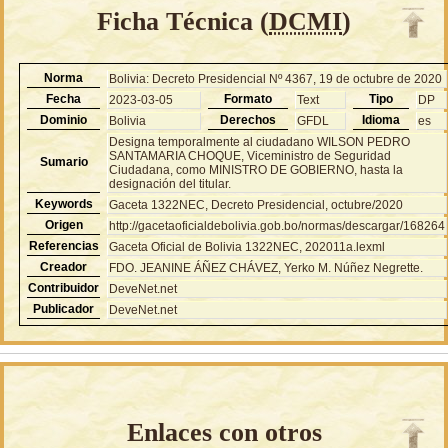
Ficha Técnica (
DCMI
)
Norma
Bolivia: Decreto Presidencial Nº 4367, 19 de octubre de 2020
Fecha
Formato
Tipo
2023-03-05
Text
DP
Dominio
Derechos
Idioma
Bolivia
GFDL
es
Designa temporalmente al ciudadano WILSON PEDRO
SANTAMARIA CHOQUE, Viceministro de Seguridad
Sumario
Ciudadana, como MINISTRO DE GOBIERNO, hasta la
designación del titular.
Keywords
Gaceta 1322NEC, Decreto Presidencial, octubre/2020
Origen
http://gacetaoficialdebolivia.gob.bo/normas/descargar/168264
Referencias
Gaceta Oficial de Bolivia 1322NEC, 202011a.lexml
Creador
FDO. JEANINE ÁÑEZ CHÁVEZ, Yerko M. Núñez Negrette.
Contribuidor
DeveNet.net
Publicador
DeveNet.net
Enlaces con otros