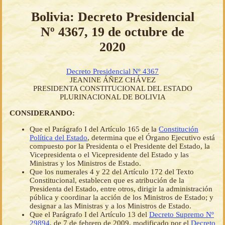
Bolivia: Decreto Presidencial
Nº 4367, 19 de octubre de
2020
Decreto Presidencial Nº 4367
JEANINE ÁÑEZ CHÁVEZ
PRESIDENTA CONSTITUCIONAL DEL ESTADO
PLURINACIONAL DE BOLIVIA
CONSIDERANDO:
Que el Parágrafo I del Artículo 165 de la
Constitución
Política del Estado
, determina que el Órgano Ejecutivo está
compuesto por la Presidenta o el Presidente del Estado, la
Vicepresidenta o el Vicepresidente del Estado y las
Ministras y los Ministros de Estado.
Que los numerales 4 y 22 del Artículo 172 del Texto
Constitucional, establecen que es atribución de la
Presidenta del Estado, entre otros, dirigir la administración
pública y coordinar la acción de los Ministros de Estado; y
designar a las Ministras y a los Ministros de Estado.
Que el Parágrafo I del Artículo 13 del
Decreto Supremo Nº
29894
, de 7 de febrero de 2009, modificado por el
Decreto