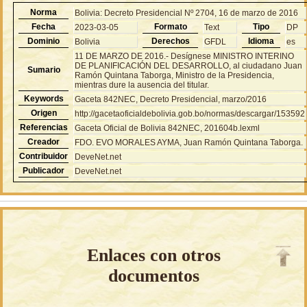
Norma
Bolivia: Decreto Presidencial Nº 2704, 16 de marzo de 2016
Fecha
Formato
Tipo
2023-03-05
Text
DP
Dominio
Derechos
Idioma
Bolivia
GFDL
es
11 DE MARZO DE 2016.- Desígnese MINISTRO INTERINO
DE PLANIFICACIÓN DEL DESARROLLO, al ciudadano Juan
Sumario
Ramón Quintana Taborga, Ministro de la Presidencia,
mientras dure la ausencia del titular.
Keywords
Gaceta 842NEC, Decreto Presidencial, marzo/2016
Origen
http://gacetaoficialdebolivia.gob.bo/normas/descargar/153592
Referencias
Gaceta Oficial de Bolivia 842NEC, 201604b.lexml
Creador
FDO. EVO MORALES AYMA, Juan Ramón Quintana Taborga.
Contribuidor
DeveNet.net
Publicador
DeveNet.net
Enlaces con otros
documentos