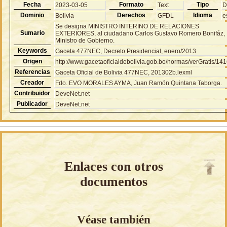
Fecha
Formato
Tipo
2023-03-05
Text
D
Dominio
Derechos
Idioma
Bolivia
GFDL
e
Se designa MINISTRO INTERINO DE RELACIONES
Sumario
EXTERIORES, al ciudadano Carlos Gustavo Romero Bonifáz,
Ministro de Gobierno.
Keywords
Gaceta 477NEC, Decreto Presidencial, enero/2013
Origen
http://www.gacetaoficialdebolivia.gob.bo/normas/verGratis/14
Referencias
Gaceta Oficial de Bolivia 477NEC, 201302b.lexml
Creador
Fdo. EVO MORALES AYMA, Juan Ramón Quintana Taborga.
Contribuidor
DeveNet.net
Publicador
DeveNet.net
Enlaces con otros
documentos
Véase también