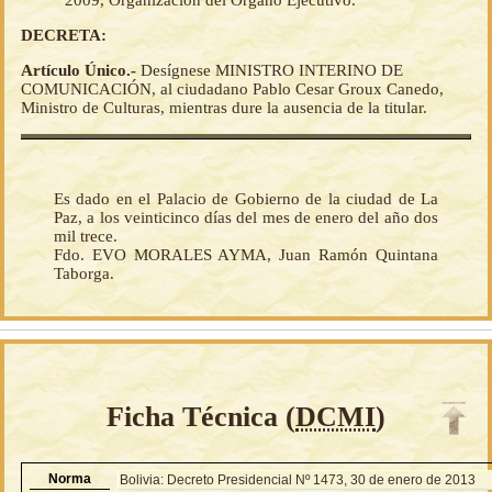
2009, Organización del Órgano Ejecutivo.
DECRETA:
Artículo Único.-
Desígnese MINISTRO INTERINO DE
COMUNICACIÓN, al ciudadano Pablo Cesar Groux Canedo,
Ministro de Culturas, mientras dure la ausencia de la titular.
Es dado en el Palacio de Gobierno de la ciudad de La
Paz, a los veinticinco días del mes de enero del año dos
mil trece.
Fdo. EVO MORALES AYMA, Juan Ramón Quintana
Taborga.
Ficha Técnica (
DCMI
)
Norma
Bolivia: Decreto Presidencial Nº 1473, 30 de enero de 2013