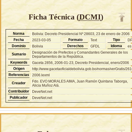
Ficha Técnica (
DCMI
)
Norma
Bolivia: Decreto Presidencial Nº 28603, 23 de enero de 2006
Fecha
Formato
Tipo
2023-03-05
Text
D
Dominio
Derechos
Idioma
Bolivia
GFDL
es
Designación de Prefectos y Comandantes Generales de los
Sumario
Departamentos de la República.
Keywords
Gaceta 2856, 2006-01-23, Decreto Presidencial, enero/2006
Origen
http://www.gacetaoficialdebolivia.gob.bo/normas/verGratis/26
Referencias
2006.lexml
Fdo. EVO MORALES AIMA, Juan Ramón Quintana Taborga,
Creador
Alicia Muñoz Alá.
Contribuidor
DeveNet.net
Publicador
DeveNet.net