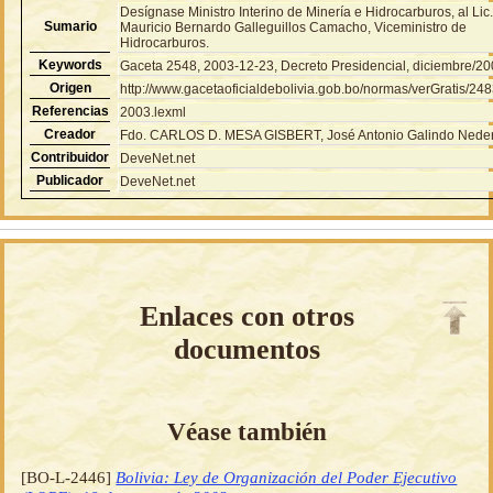
Desígnase Ministro Interino de Minería e Hidrocarburos, al Lic
Sumario
Mauricio Bernardo Galleguillos Camacho, Viceministro de
Hidrocarburos.
Keywords
Gaceta 2548, 2003-12-23, Decreto Presidencial, diciembre/2
Origen
http://www.gacetaoficialdebolivia.gob.bo/normas/verGratis/24
Referencias
2003.lexml
Creador
Fdo. CARLOS D. MESA GISBERT, José Antonio Galindo Neder
Contribuidor
DeveNet.net
Publicador
DeveNet.net
Enlaces con otros
documentos
Véase también
[BO-L-2446]
Bolivia: Ley de Organización del Poder Ejecutivo