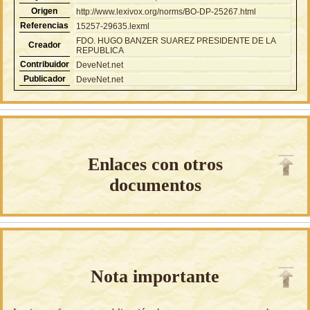
Origen
http://www.lexivox.org/norms/BO-DP-25267.html
Referencias
15257-29635.lexml
FDO. HUGO BANZER SUAREZ PRESIDENTE DE LA
Creador
REPUBLICA
Contribuidor
DeveNet.net
Publicador
DeveNet.net
Enlaces con otros
documentos
Nota importante