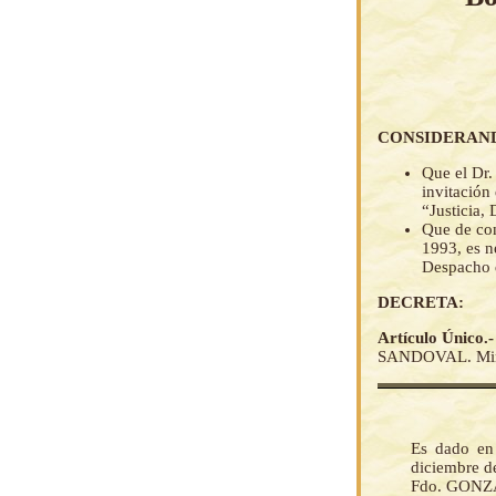
CONSIDERAN
Que el Dr.
invitación
“Justicia,
Que de con
1993, es n
Despacho 
DECRETA:
Artículo Único.
SANDOVAL. Minist
Es dado en 
diciembre d
Fdo. GONZA