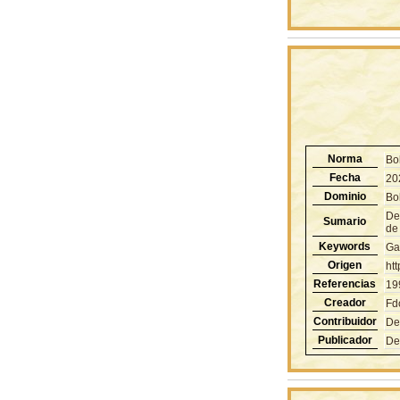
Norma
Bo
Fecha
20
Dominio
Bol
De
Sumario
de 
Keywords
Ga
Origen
ht
Referencias
19
Creador
Fd
Contribuidor
De
Publicador
De