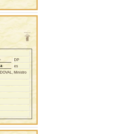
o
DP
ma
es
DOVAL, Ministro