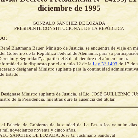
diciembre de 1995
GONZALO SANCHEZ DE LOZADA
PRESIDENTE CONSTITUCIONAL DE LA REPÚBLICA
DO:
 René Blattmann Bauer, Ministro de Justicia, se encuentra de viaje en mis
 del Gobierno de la República Federal de Alemania, para su participaci
 Derecho y Seguridad”, a partir del 8 de diciembre del año en curso.
formidad a lo dispuesto por el artículo 12 de la
Ley Nº 1493
de 17 de 
ecesario designar al Ministro suplente para la continuidad administrati
de Estado.
-
Designase Ministro suplente de Justicia, al Lic. JOSÉ GUILLERMO 
ro de la Presidencia, mientras dure la ausencia del titular.
el Palacio de Gobierno de la ciudad de La Paz a los veintiún día
e mil novecientos noventa y cinco años.
LO SÁNCHEZ DE LOZADA, José G. Justiniano Sandoval