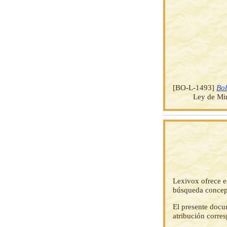
[BO-L-1493]
Bol
Ley de Min
Lexivox ofrece e
búsqueda concep
El presente docu
atribución corre