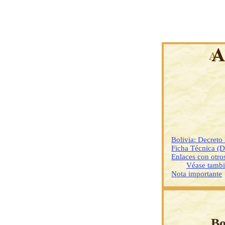
Bolivia: Decreto
Ficha Técnica (
Enlaces con otr
Véase tamb
Nota importante
Bo