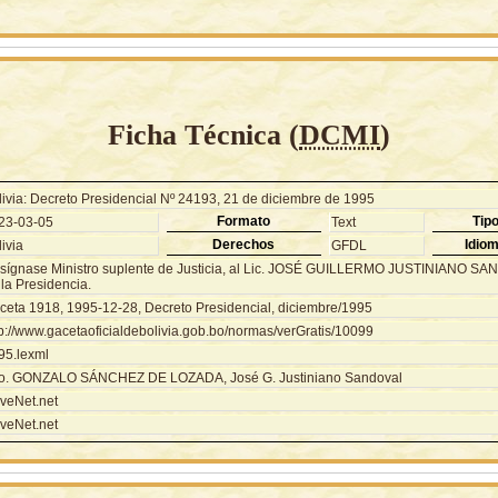
Ficha Técnica (
DCMI
)
livia: Decreto Presidencial Nº 24193, 21 de diciembre de 1995
Formato
Tip
23-03-05
Text
Derechos
Idio
ivia
GFDL
sígnase Ministro suplente de Justicia, al Lic. JOSÉ GUILLERMO JUSTINIANO SAN
la Presidencia.
ceta 1918, 1995-12-28, Decreto Presidencial, diciembre/1995
tp://www.gacetaoficialdebolivia.gob.bo/normas/verGratis/10099
95.lexml
o. GONZALO SÁNCHEZ DE LOZADA, José G. Justiniano Sandoval
veNet.net
veNet.net