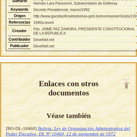
Sumario
Hernán Lara Paravicini, Subsecretario de Defensa.
Keywords
Decreto Presidencial, marzo/1992
Origen
http://www.gacetaoficialdebolivia.gob.bo/normas/verGratis/13
Referencias
1990a.lexml
Fdo. JAIME PAZ ZAMORA, PRESIDENTE CONSTITUCIONAL
Creador
DE LA REPUBLICA
Contribuidor
DeveNet.net
Publicador
DeveNet.net
Enlaces con otros
documentos
Véase también
[BO-DL-10460]
Bolivia: Ley de Organización Administrativa del
Poder Ejecutivo, DL Nº 10460, 12 de septiembre de 1972