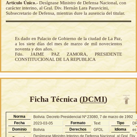
Artículo Único.-
Desígnase Ministro de Defensa Nacional, con
carácter interino, al Gral. Div. Hernán Lara Paravicini,
Subsecretario de Defensa, mientras dure la ausencia del titular.
Es dado en Palacio de Gobierno de la ciudad de La Paz,
a los siete días del mes de marzo de mil novecientos
noventa y dos años.
Fdo. JAIME PAZ ZAMORA, PRESIDENTE
CONSTITUCIONAL DE LA REPUBLICA
Ficha Técnica (
DCMI
)
Norma
Bolivia: Decreto Presidencial Nº 23080, 7 de marzo de 1992
Fecha
Formato
Tipo
2023-03-05
Text
D
Dominio
Derechos
Idioma
Bolivia
GFDL
es
Desígnase Ministro Interino de Defensa Nacional, al Gral. Div.