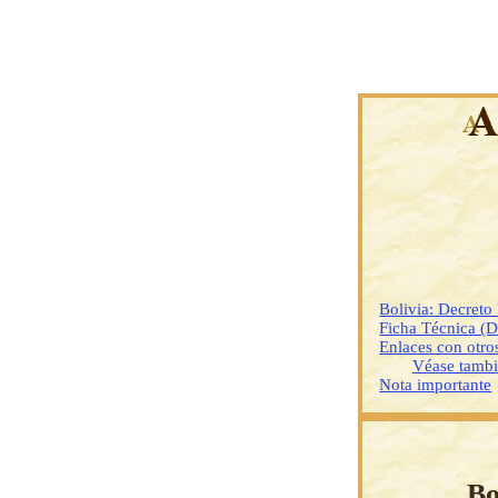
Bolivia: Decreto
Ficha Técnica (
Enlaces con otr
Véase tamb
Nota importante
Bo