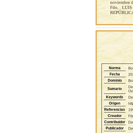
noviembre d
Fdo. LUI
REPÚBLIC
Norma
Bo
Fecha
20
Dominio
Bol
Des
Sumario
Ovi
Keywords
De
Origen
ht
Referencias
19
Creador
Fd
Contribuidor
De
Publicador
De