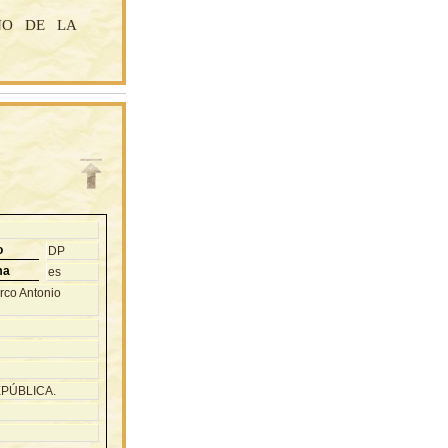
INO DE LA
o
DP
ma
es
arco Antonio
EPÚBLICA.