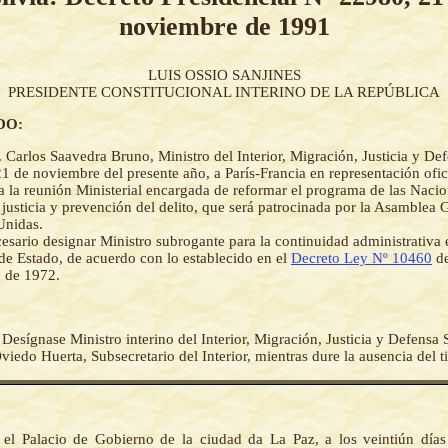
noviembre de 1991
LUIS OSSIO SANJINES
PRESIDENTE CONSTITUCIONAL INTERINO DE LA REPÚBLICA
DO:
. Carlos Saavedra Bruno, Ministro del Interior, Migración, Justicia y Def
 21 de noviembre del presente año, a París-Francia en representación ofi
a la reunión Ministerial encargada de reformar el programa de las Naci
 justicia y prevención del delito, que será patrocinada por la Asamblea 
Unidas.
esario designar Ministro subrogante para la continuidad administrativa 
 de Estado, de acuerdo con lo establecido en el
Decreto Ley Nº 10460
de
 de 1972.
-
Desígnase Ministro interino del Interior, Migración, Justicia y Defensa So
edo Huerta, Subsecretario del Interior, mientras dure la ausencia del ti
el Palacio de Gobierno de la ciudad da La Paz, a los veintiún día