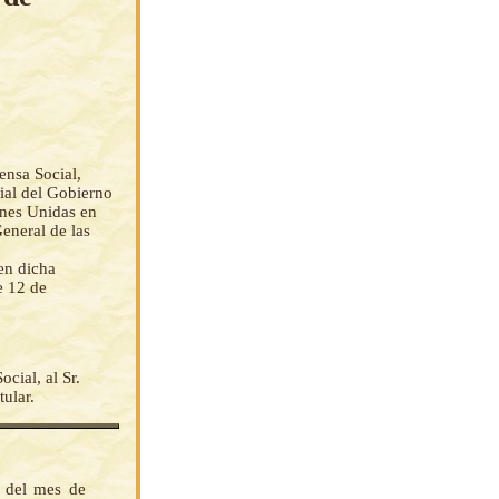
ensa Social,
cial del Gobierno
ones Unidas en
General de las
en dicha
 12 de
cial, al Sr.
tular.
s del mes de