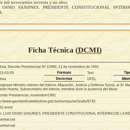
e mil novecientos noventa y un años.
S OSSIO SANJINES, PRESIDENTE CONSTITUCIONAL INTER
A.
Ficha Técnica (
DCMI
)
livia: Decreto Presidencial Nº 22980, 21 de noviembre de 1991
Formato
Tip
23-03-05
Text
Derechos
Idio
ivia
GFDL
ígnase Ministro interino del Interior, Migración, Justicia y Defensa Social, al Sr. M
edo Huerta, Subsecretario del Interior, mientras dure la ausencia del titular.
creto Presidencial, noviembre/1991
tp://www.gacetaoficialdebolivia.gob.bo/normas/verGratis/9735
92.lexml
o. LUIS OSSIO SANJINES, PRESIDENTE CONSTITUCIONAL INTERINO DE LA R
veNet.net
veNet.net