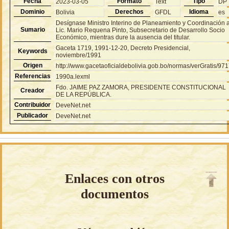
Fecha
Formato
Tipo
2023-03-05
Text
DP
Dominio
Derechos
Idioma
Bolivia
GFDL
es
Desígnase Ministro Interino de Planeamiento y Coordinación a
Sumario
Lic. Mario Requena Pinto, Subsecretario de Desarrollo Socio
Económico, mientras dure la ausencia del titular.
Gaceta 1719, 1991-12-20, Decreto Presidencial,
Keywords
noviembre/1991
Origen
http://www.gacetaoficialdebolivia.gob.bo/normas/verGratis/97
Referencias
1990a.lexml
Fdo. JAIME PAZ ZAMORA, PRESIDENTE CONSTITUCIONAL
Creador
DE LA REPÚBLICA.
Contribuidor
DeveNet.net
Publicador
DeveNet.net
Enlaces con otros
documentos