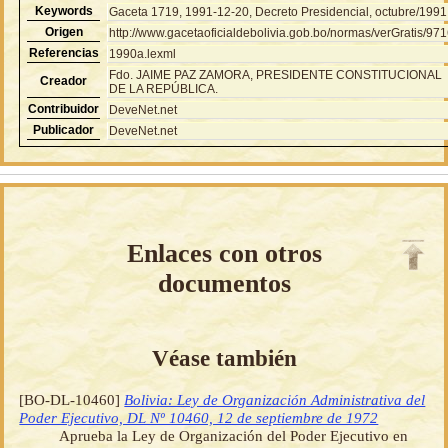
Keywords
Gaceta 1719, 1991-12-20, Decreto Presidencial, octubre/1991
Origen
http://www.gacetaoficialdebolivia.gob.bo/normas/verGratis/97
Referencias
1990a.lexml
Fdo. JAIME PAZ ZAMORA, PRESIDENTE CONSTITUCIONAL
Creador
DE LA REPÚBLICA.
Contribuidor
DeveNet.net
Publicador
DeveNet.net
Enlaces con otros
documentos
Véase también
[BO-DL-10460]
Bolivia: Ley de Organización Administrativa del
Poder Ejecutivo, DL Nº 10460, 12 de septiembre de 1972
Aprueba la Ley de Organización del Poder Ejecutivo en