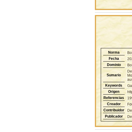
Norma
Bo
Fecha
20
Dominio
Bol
Des
Sumario
Mon
aus
Keywords
Ga
Origen
ht
Referencias
19
Creador
Fd
Contribuidor
De
Publicador
De