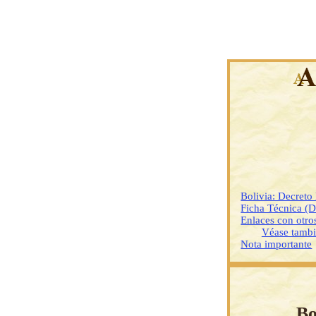
Bolivia: Decreto
Ficha Técnica (
Enlaces con otr
Véase tamb
Nota importante
Bo