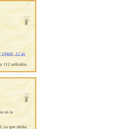
º 10460, 12 de
y 112 artículos.
ón en la
l, ya que dicha