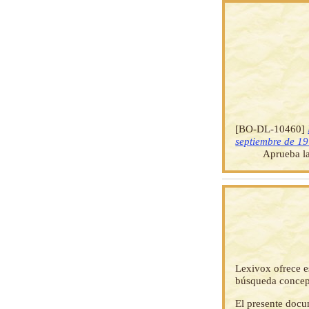
[BO-DL-10460]
septiembre de 1
Aprueba la
Lexivox ofrece e
búsqueda concep
El presente docu