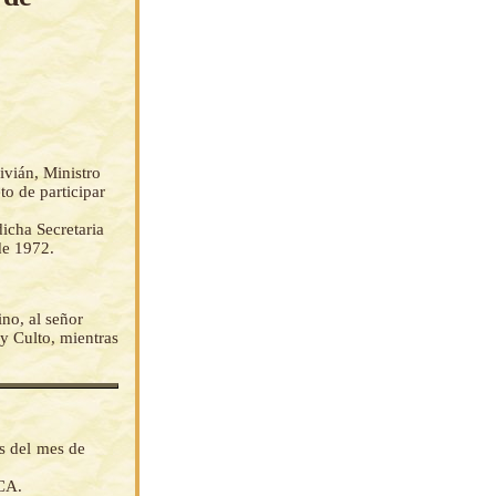
ivián, Ministro
to de participar
dicha Secretaria
de 1972.
ino, al señor
y Culto, mientras
as del mes de
CA.