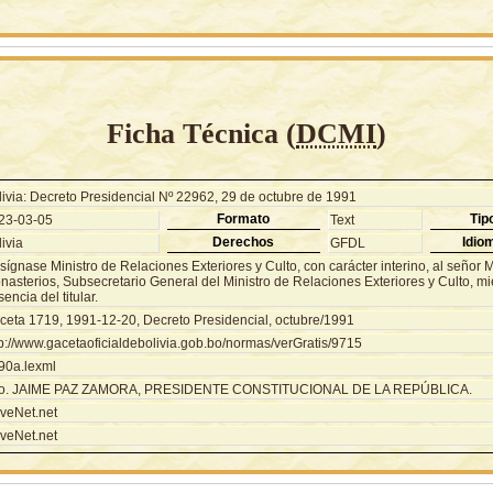
Ficha Técnica (
DCMI
)
livia: Decreto Presidencial Nº 22962, 29 de octubre de 1991
Formato
Tip
23-03-05
Text
Derechos
Idio
ivia
GFDL
ígnase Ministro de Relaciones Exteriores y Culto, con carácter interino, al señor 
asterios, Subsecretario General del Ministro de Relaciones Exteriores y Culto, mi
encia del titular.
ceta 1719, 1991-12-20, Decreto Presidencial, octubre/1991
tp://www.gacetaoficialdebolivia.gob.bo/normas/verGratis/9715
90a.lexml
o. JAIME PAZ ZAMORA, PRESIDENTE CONSTITUCIONAL DE LA REPÚBLICA.
veNet.net
veNet.net