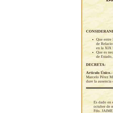
CONSIDERAN
Que entre 
de Relacio
en la XIX 
Que es nec
de Estado,
DECRETA:
Artículo Único.
Marcelo Pérez Mo
dure la ausencia d
Es dado en e
octubre de 
Fdo. JAIM