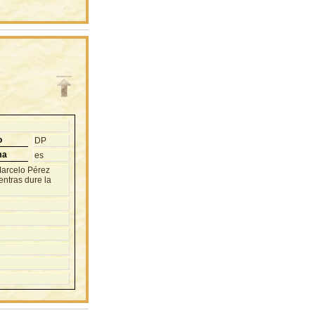
o
DP
ma
es
Marcelo Pérez
entras dure la