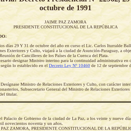
octubre de 1991
JAIME PAZ ZAMORA
PRESIDENTE CONSTITUCIONAL DE LA REPÚBLICA
DO:
los días 29 Y 31 de octubre del año en curso el Lic. Carlos Iturralde Ball
nes Exteriores y Culto, viajará a la ciudad de Asunción-Paraguay, a obje
Reunión de Cancilleres de los Países de la Cuenca del Plata.
esario designar Ministro interino para la continuidad administrativa en 
 según lo establecido en el
Decreto Ley Nº 10460
de 12 de septiembre 
-
Desígnase Ministro de Relaciones Exteriores y Culto, con carácter inter
nasterios, Subsecretario General del Ministro de Relaciones Exteriores 
el titular.
l Palacio de Gobierno de la ciudad de La Paz, a los veinte y nueve dí
mil novecientos noventa y un años.
E PAZ ZAMORA, PRESIDENTE CONSTITUCIONAL DE LA REPÚBLI