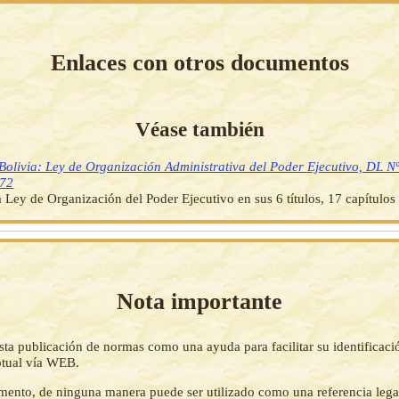
Enlaces con otros documentos
Véase también
Bolivia: Ley de Organización Administrativa del Poder Ejecutivo, DL N
972
 Ley de Organización del Poder Ejecutivo en sus 6 títulos, 17 capítulos 
Nota importante
sta publicación de normas como una ayuda para facilitar su identificaci
tual vía WEB.
mento, de ninguna manera puede ser utilizado como una referencia lega