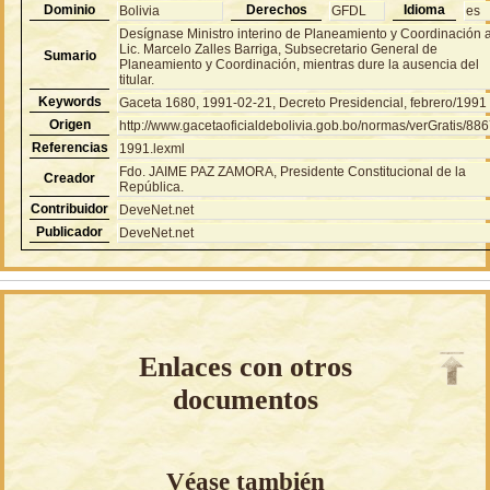
Dominio
Derechos
Idioma
Bolivia
GFDL
es
Desígnase Ministro interino de Planeamiento y Coordinación a
Lic. Marcelo Zalles Barriga, Subsecretario General de
Sumario
Planeamiento y Coordinación, mientras dure la ausencia del
titular.
Keywords
Gaceta 1680, 1991-02-21, Decreto Presidencial, febrero/1991
Origen
http://www.gacetaoficialdebolivia.gob.bo/normas/verGratis/88
Referencias
1991.lexml
Fdo. JAIME PAZ ZAMORA, Presidente Constitucional de la
Creador
República.
Contribuidor
DeveNet.net
Publicador
DeveNet.net
Enlaces con otros
documentos
Véase también