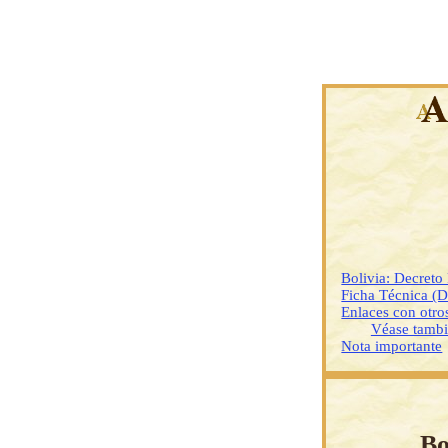
Bolivia: Decreto
Ficha Técnica (
Enlaces con otr
Véase tamb
Nota importante
Bo