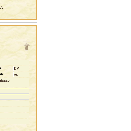
CA
o
DP
ma
es
ríguez,