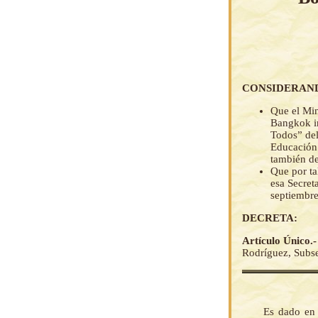
CONSIDERAN
Que el Min
Bangkok in
Todos” del
Educación 
también de
Que por ta
esa Secret
septiembre
DECRETA:
Artículo Único.
Rodríguez, Subsec
Es dado en 