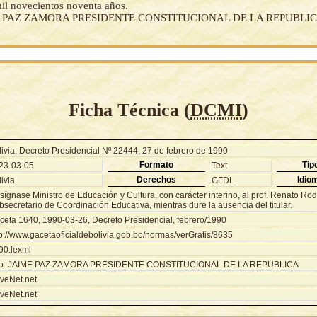
mil novecientos noventa años.
E PAZ ZAMORA PRESIDENTE CONSTITUCIONAL DE LA REPUBLI
Ficha Técnica (
DCMI
)
livia: Decreto Presidencial Nº 22444, 27 de febrero de 1990
Formato
Tip
23-03-05
Text
Derechos
Idio
ivia
GFDL
ígnase Ministro de Educación y Cultura, con carácter interino, al prof. Renato Rod
secretario de Coordinación Educativa, mientras dure la ausencia del titular.
ceta 1640, 1990-03-26, Decreto Presidencial, febrero/1990
tp://www.gacetaoficialdebolivia.gob.bo/normas/verGratis/8635
90.lexml
o. JAIME PAZ ZAMORA PRESIDENTE CONSTITUCIONAL DE LA REPUBLICA
veNet.net
veNet.net