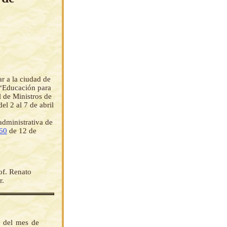
r a la ciudad de
 “Educación para
l de Ministros de
l 2 al 7 de abril
administrativa de
60
de 12 de
of. Renato
r.
s del mes de