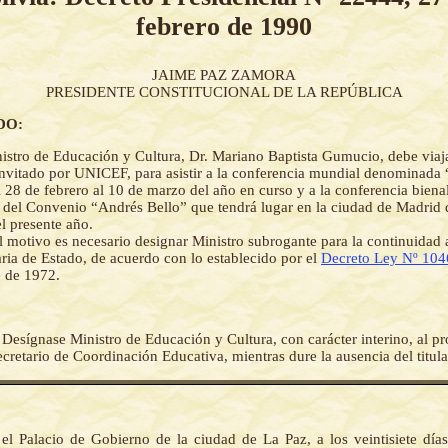
febrero de 1990
JAIME PAZ ZAMORA
PRESIDENTE CONSTITUCIONAL DE LA REPÚBLICA
DO:
istro de Educación y Cultura, Dr. Mariano Baptista Gumucio, debe viaja
vitado por UNICEF, para asistir a la conferencia mundial denominada
 28 de febrero al 10 de marzo del año en curso y a la conferencia biena
del Convenio “Andrés Bello” que tendrá lugar en la ciudad de Madrid de
l presente año.
l motivo es necesario designar Ministro subrogante para la continuidad 
aria de Estado, de acuerdo con lo establecido por el
Decreto Ley Nº 104
 de 1972.
-
Desígnase Ministro de Educación y Cultura, con carácter interino, al pr
retario de Coordinación Educativa, mientras dure la ausencia del titula
el Palacio de Gobierno de la ciudad de La Paz, a los veintisiete día