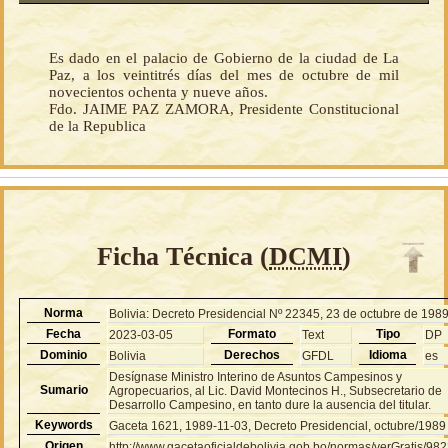
Es dado en el palacio de Gobierno de la ciudad de La
Paz, a los veintitrés días del mes de octubre de mil
novecientos ochenta y nueve años.
Fdo. JAIME PAZ ZAMORA, Presidente Constitucional
de la Republica
Ficha Técnica (
DCMI
)
Norma
Bolivia: Decreto Presidencial Nº 22345, 23 de octubre de 198
Fecha
Formato
Tipo
2023-03-05
Text
DP
Dominio
Derechos
Idioma
Bolivia
GFDL
es
Desígnase Ministro Interino de Asuntos Campesinos y
Sumario
Agropecuarios, al Lic. David Montecinos H., Subsecretario de
Desarrollo Campesino, en tanto dure la ausencia del titular.
Keywords
Gaceta 1621, 1989-11-03, Decreto Presidencial, octubre/1989
Origen
http://www.gacetaoficialdebolivia.gob.bo/normas/verGratis/98