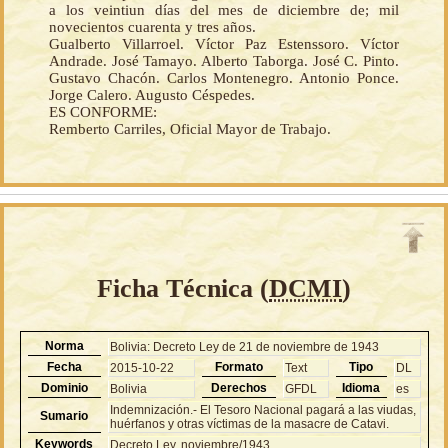
a los veintiun días del mes de diciembre de; mil
novecientos cuarenta y tres años.
Gualberto Villarroel. Víctor Paz Estenssoro. Víctor
Andrade. José Tamayo. Alberto Taborga. José C. Pinto.
Gustavo Chacón. Carlos Montenegro. Antonio Ponce.
Jorge Calero. Augusto Céspedes.
ES CONFORME:
Remberto Carriles, Oficial Mayor de Trabajo.
Ficha Técnica (
DCMI
)
Norma
Bolivia: Decreto Ley de 21 de noviembre de 1943
Fecha
Formato
Tipo
2015-10-22
Text
DL
Dominio
Derechos
Idioma
Bolivia
GFDL
es
Indemnización.- El Tesoro Nacional pagará a las viudas,
Sumario
huérfanos y otras víctimas de la masacre de Catavi.
Keywords
Decreto Ley, noviembre/1943